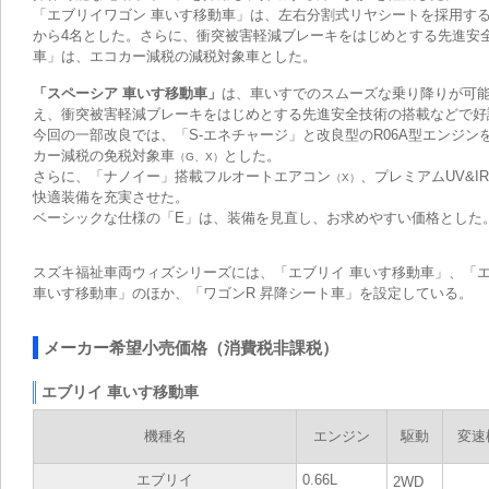
「エブリイワゴン 車いす移動車」は、左右分割式リヤシートを採用す
から4名とした。さらに、衝突被害軽減ブレーキをはじめとする先進安
車」は、エコカー減税の減税対象車とした。
「スペーシア 車いす移動車」
は、車いすでのスムーズな乗り降りが可
え、衝突被害軽減ブレーキをはじめとする先進安全技術の搭載などで好
今回の一部改良では、「S-エネチャージ」と改良型のR06A型エンジン
カー減税の免税対象車
とした。
（G、X）
さらに、「ナノイー」搭載フルオートエアコン
、プレミアムUV&I
（X）
快適装備を充実させた。
ベーシックな仕様の「E」は、装備を見直し、お求めやすい価格とした
スズキ福祉車両ウィズシリーズには、「エブリイ 車いす移動車」、「エ
車いす移動車」のほか、「ワゴンR 昇降シート車」を設定している。
メーカー希望小売価格（消費税非課税）
エブリイ 車いす移動車
機種名
エンジン
駆動
変速
エブリイ
0.66L
2WD