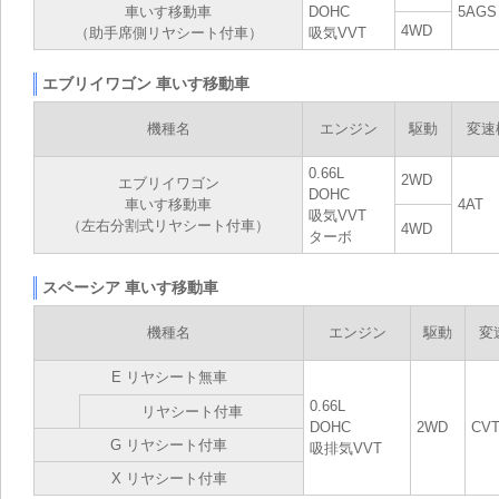
車いす移動車
DOHC
5AGS
4WD
（助手席側リヤシート付車）
吸気VVT
エブリイワゴン 車いす移動車
機種名
エンジン
駆動
変速
0.66L
2WD
エブリイワゴン
DOHC
車いす移動車
4AT
吸気VVT
（左右分割式リヤシート付車）
4WD
ターボ
スペーシア 車いす移動車
機種名
エンジン
駆動
変
E リヤシート無車
0.66L
リヤシート付車
DOHC
2WD
CV
G リヤシート付車
吸排気VVT
X リヤシート付車