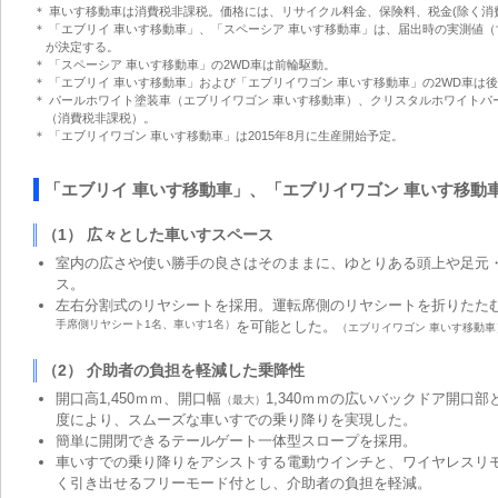
＊ 車いす移動車は消費税非課税。価格には、リサイクル料金、保険料、税金(除く消
＊ 「エブリイ 車いす移動車」、「スペーシア 車いす移動車」は、届出時の実測値
が決定する。
＊ 「スペーシア 車いす移動車」の2WD車は前輪駆動。
＊ 「エブリイ 車いす移動車」および「エブリイワゴン 車いす移動車」の2WD車は
＊ パールホワイト塗装車（エブリイワゴン 車いす移動車）、クリスタルホワイトパール
（消費税非課税）。
＊ 「エブリイワゴン 車いす移動車」は2015年8月に生産開始予定。
「エブリイ 車いす移動車」、「エブリイワゴン 車いす移動
（1） 広々とした車いすスペース
室内の広さや使い勝手の良さはそのままに、ゆとりある頭上や足元
ス。
左右分割式のリヤシートを採用。運転席側のリヤシートを折りたた
手席側リヤシート1名、車いす1名）
を可能とした。
（エブリイワゴン 車いす移動車
（2） 介助者の負担を軽減した乗降性
開口高1,450ｍｍ、開口幅
1,340ｍｍの広いバックドア開口
（最大）
度により、スムーズな車いすでの乗り降りを実現した。
簡単に開閉できるテールゲート一体型スロープを採用。
車いすでの乗り降りをアシストする電動ウインチと、ワイヤレスリ
く引き出せるフリーモード付とし、介助者の負担を軽減。