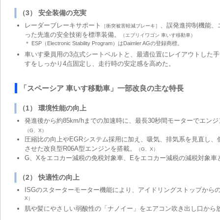
（3） 安全装備の充実
レーダーブレーキサポート
、誤発進抑制機能、
［衝突被害軽減ブレーキ］
った先進の安全技術を標準装備。
（エブリイワゴン 車いす移動車）
＊ ESP（Electronic Stability Program）はDaimler AGの登録商標。
車いす乗員用の3点式シートベルトと、最適位置にレイアウトした
すをしっかり4点固定し、走行時の安定感を高めた。
「スペーシア 車いす移動車」一部改良の主な特長
（1） 環境性能の向上
発進後から約85km/hまでの加速時に、最長30秒間モーターでエン
（G、X）
圧縮比の向上やEGRシステム採用に加え、吸気、排気系を見直し、
させた改良型R06A型エンジンを搭載。
（G、X）
G、Xをエコカー減税の免税対象車、Eをエコカー減税の減税対象車
（2） 快適性の向上
ISGのスターターモーター機能により、アイドリングストップから
X）
肌や髪にやさしい弱酸性の「ナノイー」をエアコン吹き出し口から