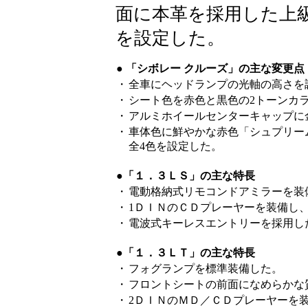
面に本革を採用した上
を設定した。
● 「シボレー クルーズ」の主な変更点
・
全車にヘッドランプの光軸の高さを
・
シート色を赤色と黒色の2トーンカ
・
アルミホイールセンターキャップに
・
車体色に鮮やかな赤色「シュプリー
全4色を設定した。
●「１．３ＬＳ」の主な特長
・
電動格納式リモコンドアミラーを装
・
1ＤＩＮのＣＤプレーヤーを装備し
・
電波式キーレスエントリーを採用し
●「１．３ＬＴ」の主な特長
・
フォグランプを標準装備した。
・
フロントシートの前面になめらかな
・
2ＤＩＮのＭＤ／ＣＤプレーヤーを