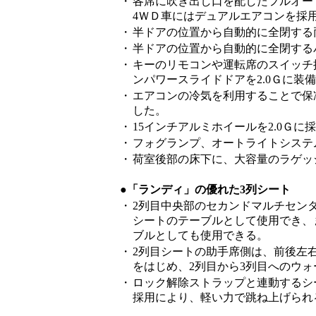
・
各席に吹き出し口を配したフルオー
4ＷＤ車にはデュアルエアコンを採
・
半ドアの位置から自動的に全閉する
・
半ドアの位置から自動的に全閉するバ
・
キーのリモコンや運転席のスイッチ
ンパワースライドドアを2.0Ｇに装
・
エアコンの冷気を利用することで保
した。
・
15インチアルミホイールを2.0Ｇに
・
フォグランプ、オートライトシステム
・
荷室後部の床下に、大容量のラゲッ
●「ランディ」の優れた3列シート
・
2列目中央部のセカンドマルチセン
シートのテーブルとして使用でき、
ブルとしても使用できる。
・
2列目シートの助手席側は、前後左
をはじめ、2列目から3列目へのウ
・
ロック解除ストラップと連動するシ
採用により、軽い力で跳ね上げられ