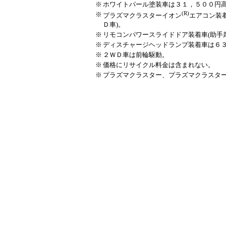
※
ホワイトパール塗装車は３１，５００円
(R)
※
プラズマクラスターイオン
エアコン装
Ｄ車)。
※
リモコンパワースライドドア装着車(助手席
※
ディスチャージヘッドランプ装着車は６３，
※
２ＷＤ車は前輪駆動。
※
価格にリサイクル料金は含まれない。
※
プラズマクラスター、プラズマクラスターイオ