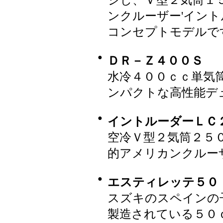
ジし、Ｖ型２気筒１
ンクルーザー'イント
コンセプトモデルで
●
ＤＲ－Ｚ４００Ｓ
水冷４００ｃｃ単気
ンパクトな高性能デ
●
イントルーダーＬＣ
空冷Ｖ型２気筒２５
的アメリカンクルー
●
エスティレッテ５０
スズキのスペインの
製造されている５０