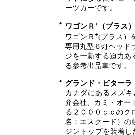
ーツカーです。
●
+
ワゴンＲ
（プラス
+
ワゴンＲ
(プラス）
専用丸型６灯ヘッド
ジを一新する迫力あ
る参考出品車です。
●
グランド・ビターラ
カナダにあるスズキ
弁会社、カミ・オー
る２０００ｃｃのク
名：エスクード）の
ジントップを装着し