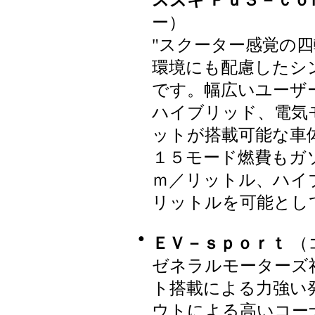
スズキ Ｐｕ３－ｃｏ
ー）
"スクーター感覚の
環境にも配慮したシ
です。幅広いユーザ
ハイブリッド、電気
ットが搭載可能な車
１５モード燃費もガ
ｍ／リットル、ハイ
リットルを可能とし
●
ＥＶ－ｓｐｏｒｔ
（
ゼネラルモーターズ
ト搭載による力強い
ウトによる高いコー