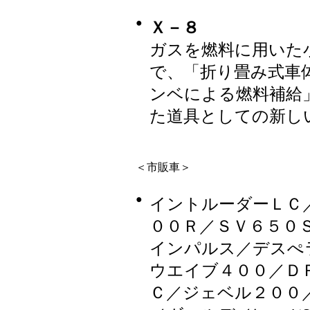
●
Ｘ－８
ガスを燃料に用いた
で、「折り畳み式車
ンベによる燃料補給
た道具としての新し
＜市販車＞
●
イントルーダーＬＣ
００Ｒ／ＳＶ６５０
インパルス／デスぺ
ウエイブ４００／Ｄ
Ｃ／ジェベル２００