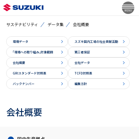
MENU
サステナビリティ
データ集
会社概要
環境データ
スズキ国内工場の社会貢献活動
｢環境への取り組み｣対象範囲
第三者保証
会社概要
会社データ
GRIスタンダード対照表
TCFD対照表
バックナンバー
編集方針
会社概要
国内生産拠点