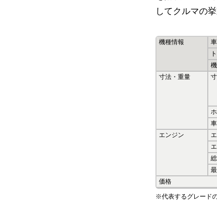
してクルマの挙
機種情報
車
ト
機
寸法・重量
寸
ホ
車
エンジン
エ
エ
総
最
価格
※代表するグレード