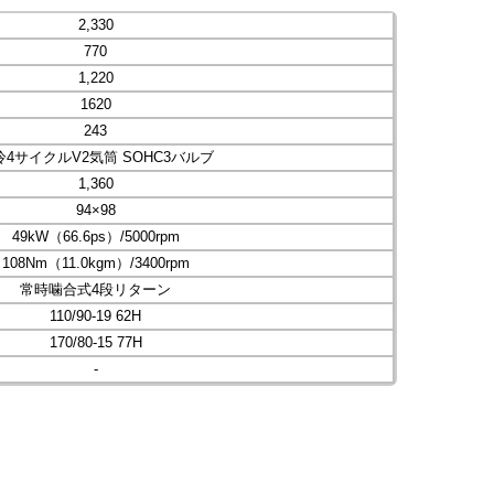
2,330
770
1,220
1620
243
冷4サイクルV2気筒 SOHC3バルブ
1,360
94×98
49kW（66.6ps）/5000rpm
108Nm（11.0kgm）/3400rpm
常時噛合式4段リターン
110/90-19 62H
170/80-15 77H
-