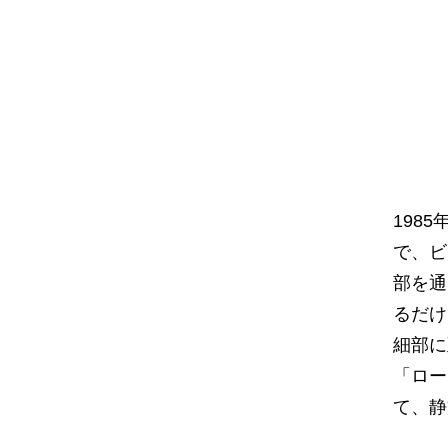
198
で、ビ
部を通
るだけ
細部に
「ロー
て、静