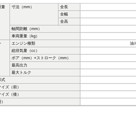
重量
寸法（mm）
全長
全幅
全高
軸間距離（mm）
車両重量（kg）
ン
エンジン種類
油
総排気量（cc）
ボア（mm）×ストローク（mm）
最高出力
最大トルク
形式
サイズ（前）
サイズ（後）
円）