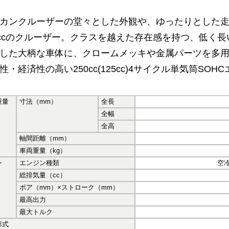
カンクルーザーの堂々とした外観や、ゆったりとした走り
5ccのクルーザー。クラスを越えた存在感を持つ、低く
した大柄な車体に、クロームメッキや金属パーツを多用
性・経済性の高い250cc(125cc)4サイクル単気筒SO
重量
寸法（mm）
全長
全幅
全高
軸間距離（mm）
車両重量（kg）
ン
エンジン種類
空冷
総排気量（cc）
ボア（mm）×ストローク（mm）
最高出力
最大トルク
形式