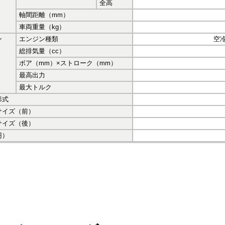
全高
軸間距離（mm）
車両重量（kg）
ン
エンジン種類
空冷
総排気量（cc）
ボア（mm）×ストローク（mm）
最高出力
最大トルク
形式
サイズ（前）
サイズ（後）
円）