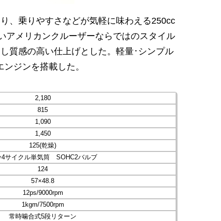
、乗りやすさなどが気軽に味わえる250cc
長いアメリカンクルーザーならではのスタイル
し質感の高い仕上げとした。軽量･シンプル
HCエンジンを搭載した。
2,180
815
1,090
1,450
125(乾燥)
4サイクル単気筒 SOHC2バルブ
124
57×48.8
12ps/9000rpm
1kgm/7500rpm
常時噛合式5段リターン