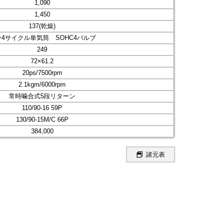
1,090
1,450
137(乾燥)
4サイクル単気筒 SOHC4バルブ
249
72×61.2
20ps/7500rpm
2.1kgm/6000rpm
常時噛合式5段リターン
110/90-16 59P
130/90-15M/C 66P
384,000
諸元表