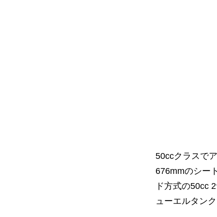
50ccクラス
676mmのシ
ド方式の50c
ューエルタンク