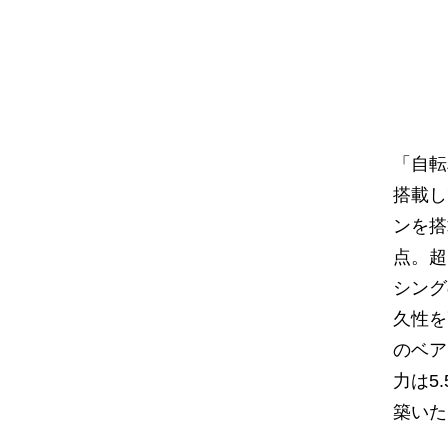
「自転
搭載し
ンを搭
点。超
シング
久性を
のベア
力は5
築いた