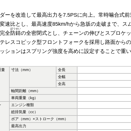
ダーを改造して最高出力を7.5PSに向上。常時噛合式
変速比とし、最高速度85km/hから急坂の走破まで、
ぼうせい
完全
防錆
の全密閉式とし、チェーンの伸びとスプロケ
テレスコピック型フロントフォークを採用し路面から
ッションはスプリング強度を高めに設定することで重
重量
寸法（mm）
全長
全幅
全高
軸間距離（mm）
車両重量（kg）
ン
エンジン種類
総排気量（cc）
ボア（mm）×ストローク（mm）
最高出力