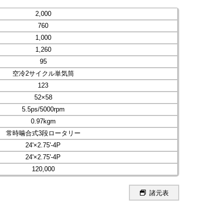
2,000
760
1,000
1,260
95
空冷2サイクル単気筒
123
52×58
5.5ps/5000rpm
0.97kgm
常時噛合式3段ロータリー
24'×2.75'-4P
24'×2.75'-4P
120,000
諸元表