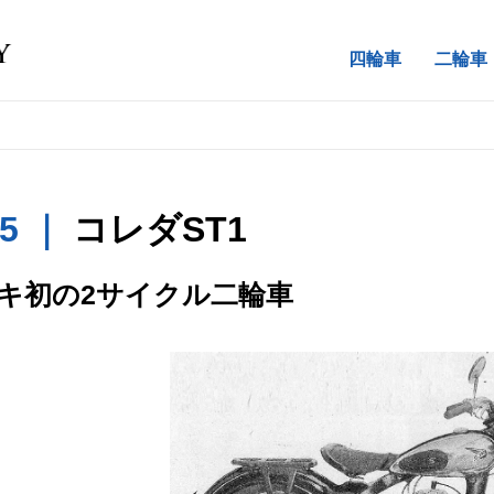
四輪車
二輪車
55 ｜
コレダST1
キ初の2サイクル二輪車