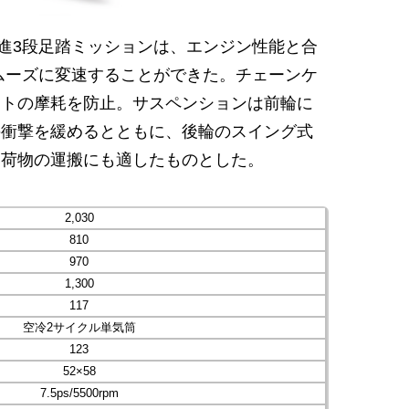
前進3段足踏ミッションは、エンジン性能と合
スムーズに変速することができた。チェーンケ
ットの摩耗を防止。サスペンションは前輪に
の衝撃を緩めるとともに、後輪のスイング式
い荷物の運搬にも適したものとした。
2,030
810
970
1,300
117
空冷2サイクル単気筒
123
52×58
7.5ps/5500rpm