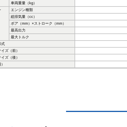
車両重量（kg）
ン
エンジン種類
総排気量（cc）
ボア（mm）×ストローク（mm）
最高出力
最大トルク
形式
サイズ（前）
サイズ（後）
円）