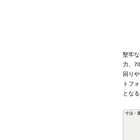
堅牢な
力、7
回りや
トフォ
となる
寸法・