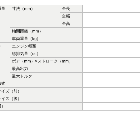
重量
寸法（mm）
全長
全幅
全高
軸間距離（mm）
車両重量（kg）
ン
エンジン種類
総排気量（cc）
ボア（mm）×ストローク（mm）
最高出力
最大トルク
形式
サイズ（前）
サイズ（後）
円）