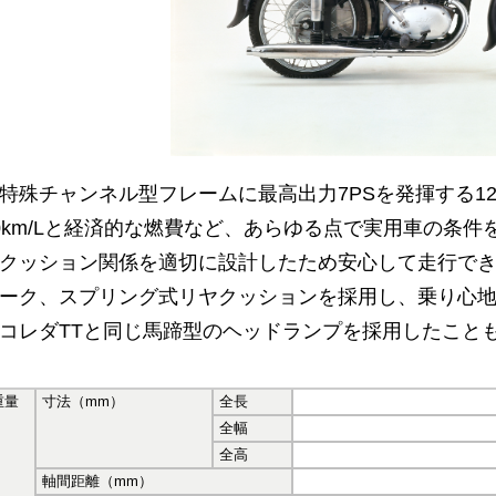
特殊チャンネル型フレームに最高出力7PSを発揮する12
0km/Lと経済的な燃費など、あらゆる点で実用車の条
クッション関係を適切に設計したため安心して走行で
ーク、スプリング式リヤクッションを採用し、乗り心
コレダTTと同じ馬蹄型のヘッドランプを採用したこと
重量
寸法（mm）
全長
全幅
全高
軸間距離（mm）