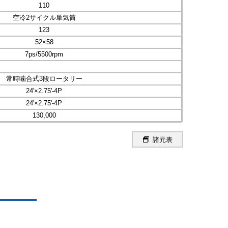
110
空冷2サイクル単気筒
123
52×58
7ps/5500rpm
常時噛合式3段ロータリー
24'×2.75'-4P
24'×2.75'-4P
130,000
諸元表