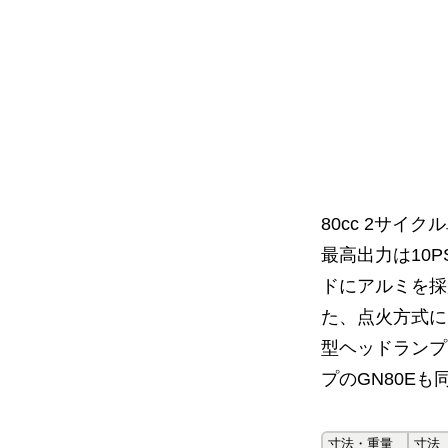
80cc 2サ
最高出力は10
ドにアルミを採
た、点火方式に
型ヘッドランプ
プのGN80E
寸法・重量
寸法