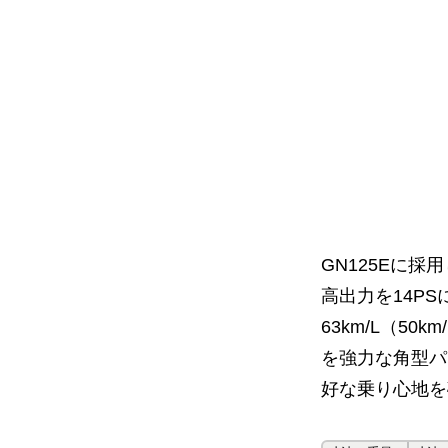
GN125Eに採
高出力を14P
63km/L（
を強力な角型パ
好な乗り心地を