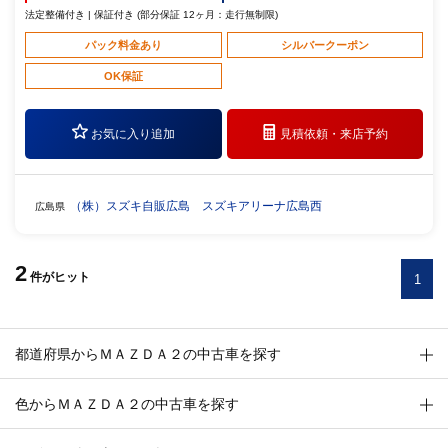
法定整備付き | 保証付き (部分保証 12ヶ月：走行無制限)
パック料金あり
シルバークーポン
OK保証
お気に入り追加
見積依頼・
来店予約
（株）スズキ自販広島 スズキアリーナ広島西
広島県
2
件
がヒット
1
都道府県からＭＡＺＤＡ２の中古車を探す
色からＭＡＺＤＡ２の中古車を探す