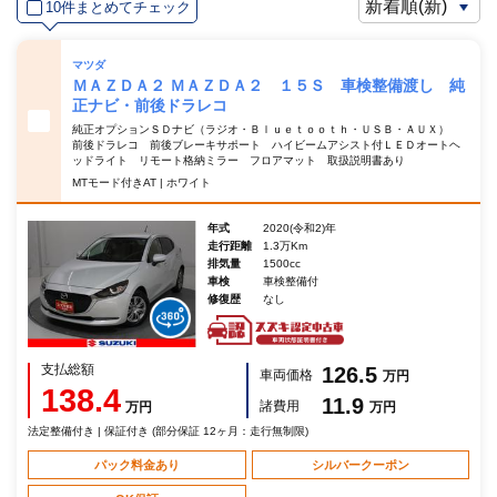
10件まとめてチェック
マツダ
ＭＡＺＤＡ２ ＭＡＺＤＡ２ １５Ｓ 車検整備渡し 純
正ナビ・前後ドラレコ
純正オプションＳＤナビ（ラジオ・Ｂｌｕｅｔｏｏｔｈ・ＵＳＢ・ＡＵＸ）
前後ドラレコ 前後ブレーキサポート ハイビームアシスト付ＬＥＤオートヘ
ッドライト リモート格納ミラー フロアマット 取扱説明書あり
MTモード付きAT | ホワイト
年式
2020(令和2)年
走行距離
1.3万Km
排気量
1500cc
車検
車検整備付
修復歴
なし
支払総額
126.5
車両価格
万円
138.4
11.9
諸費用
万円
万円
法定整備付き | 保証付き (部分保証 12ヶ月：走行無制限)
パック料金あり
シルバークーポン