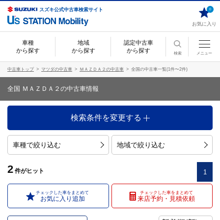
スズキ公式中古車検索サイト
0
お気に入り
車種
地域
認定中古車
から探す
から探す
から探す
検索
メニュー
中古車トップ
マツダの中古車
ＭＡＺＤＡ２の中古車
全国の中古車一覧(1件〜2件)
全国 ＭＡＺＤＡ２の中古車情報
検索条件を変更する
車種で絞り込む
地域で絞り込む
2
件
がヒット
1
チェックした車をまとめて
チェックした車をまとめて
お気に入り追加
来店予約・見積依頼