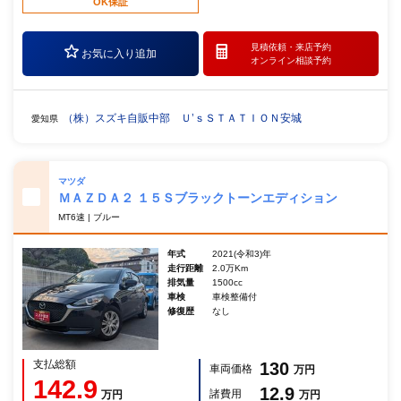
OK保証
見積依頼・
来店予約
お気に入り追加
オンライン相談予約
（株）スズキ自販中部 Ｕ’ｓＳＴＡＴＩＯＮ安城
愛知県
マツダ
ＭＡＺＤＡ２ １５Ｓブラックトーンエディション
MT6速 | ブルー
年式
2021(令和3)年
走行距離
2.0万Km
排気量
1500cc
車検
車検整備付
修復歴
なし
支払総額
130
車両価格
万円
142.9
12.9
諸費用
万円
万円