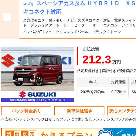
スペーシアカスタム ＨＹＢＲＩＤ Ｘ
スズキ
キコネクト対応
全方位モニター付メモリーナビ・スズキコネクト対応 電動スライ
ト プッシュスタート シートヒーター オートエアコン アイドリ
インパネAT | フェニックスレッドパール ブラック２トーン
支払総額
212.3
万円
法定整備付き | 保証付き (部分保証 20
年式
走行距離
排
2025(令和7)年
0.3万Km
66
パック料金あり
新車保証継承
安心メンテナ
※安心メンテナンスパックはかえるプランに付帯。安心メンテナンスパックのみの