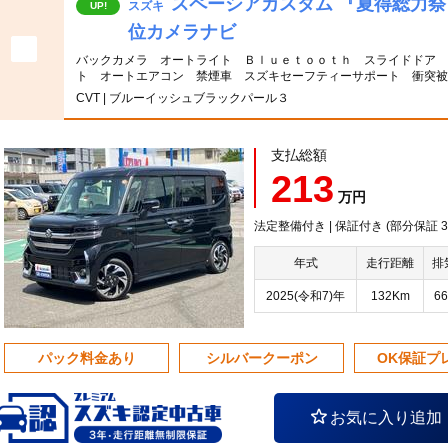
スペーシアカスタム 『夏得総力
スズキ
UP!
位カメラナビ
バックカメラ オートライト Ｂｌｕｅｔｏｏｔｈ スライドドア
ト オートエアコン 禁煙車 スズキセーフティーサポート 衝突被
CVT | ブルーイッシュブラックパール３
支払総額
213
万円
法定整備付き | 保証付き (部分保証
年式
走行距離
排
2025(令和7)年
132Km
66
パック料金あり
シルバークーポン
OK保証プ
お気に入り追加