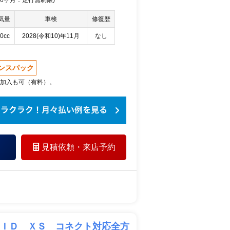
 36ヶ月：走行無制限)
気量
車検
修復歴
0cc
2028(令和10)年11月
なし
ンスパック
加入も可（有料）。
見積依頼・
来店予約
ＲＩＤ ＸＳ コネクト対応全方