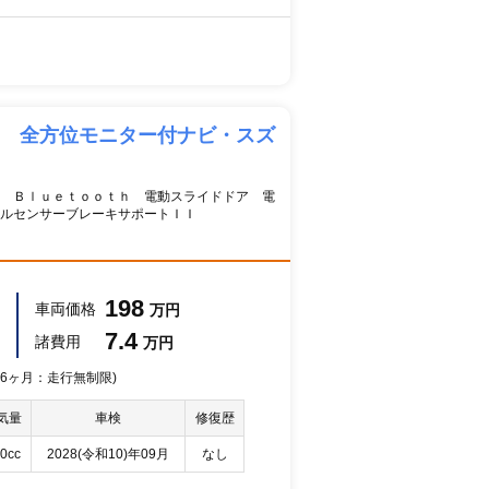
Ｓ 全方位モニター付ナビ・スズ
 Ｂｌｕｅｔｏｏｔｈ 電動スライドドア 電
ルセンサーブレーキサポートＩＩ
198
車両価格
万円
7.4
諸費用
万円
 36ヶ月：走行無制限)
気量
車検
修復歴
0cc
2028(令和10)年09月
なし