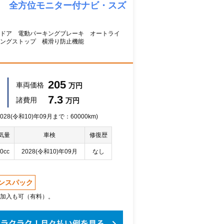
Ｓ 全方位モニター付ナビ・スズ
ドドア 電動パーキングブレーキ オートライ
ングストップ 横滑り防止機能
205
車両価格
万円
7.3
諸費用
万円
28(令和10)年09月まで：60000km)
気量
車検
修復歴
0cc
2028(令和10)年09月
なし
ンスパック
加入も可（有料）。