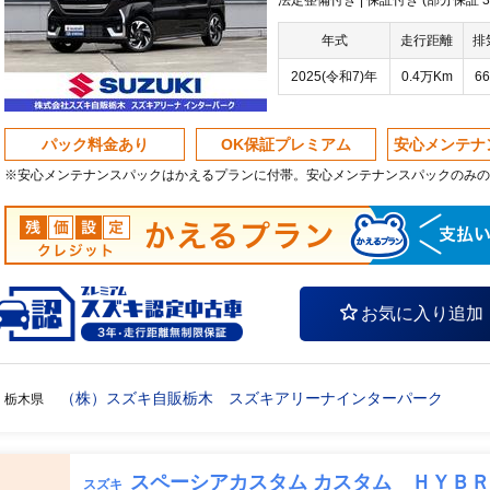
法定整備付き | 保証付き (部分保証
年式
走行距離
排
2025(令和7)年
0.4万Km
66
パック料金あり
OK保証プレミアム
安心メンテナ
※安心メンテナンスパックはかえるプランに付帯。安心メンテナンスパックのみの
お気に入り追加
（株）スズキ自販栃木 スズキアリーナインターパーク
栃木県
スペーシアカスタム カスタム ＨＹＢ
スズキ