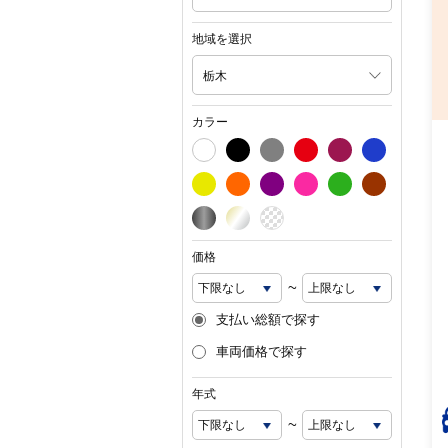
地域を選択
栃木
カラー
価格
~
支払い総額で探す
車両価格で探す
年式
~