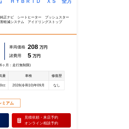
祭』 ＨＹＢＲＩＤ ＸＳ 全方
 純正ナビ シートヒーター プッシュスター
害軽減システム アイドリングストップ
208
車両価格
万円
5
諸費用
万円
 36ヶ月：走行無制限)
気量
車検
修復歴
0cc
2028(令和10)年09月
なし
レミアム
見積依頼・
来店予約
オンライン相談予約