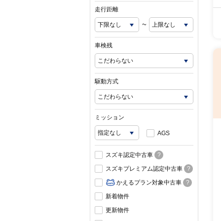
走行距離
~
車検残
駆動方式
ミッション
AGS
スズキ認定中古車
?
スズキプレミアム認定中古車
?
かえるプラン対象中古車
?
新着物件
更新物件