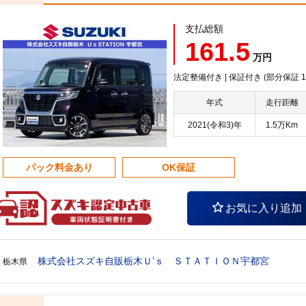
支払総額
161.5
万円
法定整備付き | 保証付き (部分保証
年式
走行距離
2021(令和3)年
1.5万Km
パック料金あり
OK保証
お気に入り追加
株式会社スズキ自販栃木Ｕ’ｓ ＳＴＡＴＩＯＮ宇都宮
栃木県