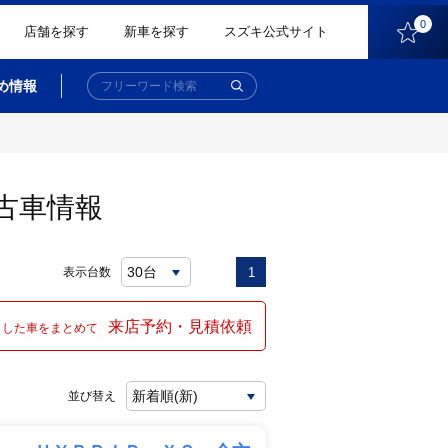
0
店舗を探す
新車を探す
スズキ公式サイト
め情報
古車情報
表示台数
1
来店予約・見積依頼
クした車をまとめて
並び替え