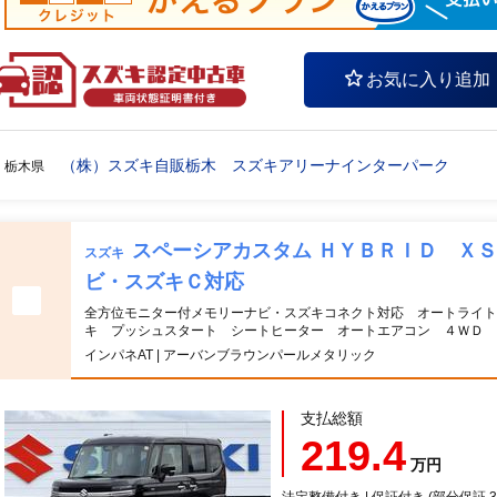
お気に入り追加
（株）スズキ自販栃木 スズキアリーナインターパーク
栃木県
スペーシアカスタム ＨＹＢＲＩＤ Ｘ
スズキ
ビ・スズキＣ対応
全方位モニター付メモリーナビ・スズキコネクト対応 オートライ
キ プッシュスタート シートヒーター オートエアコン ４ＷＤ 
インパネAT | アーバンブラウンパールメタリック
支払総額
219.4
万円