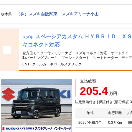
（株）スズキ自販関東 スズキアリーナ小山
栃木県
スペーシアカスタム ＨＹＢＲＩＤ Ｘ
スズキ
キコネクト対応
全方位モニター付メモリーナビ・スズキコネクト対応 オートライト
動パーキングブレーキ プッシュスタート シートヒーター デュア
CVT | クールカーキパールメタリック
支払総額
205.4
万円
法定整備付き | 保証付き (部分保証
年式
走行距離
排
2025(令和7)年
0.3万Km
66