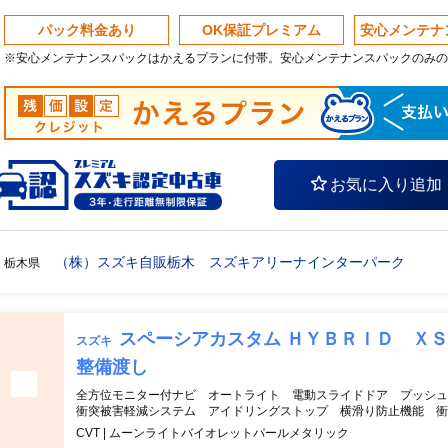
パック料金あり
OK保証プレミアム
安心メンテナ
※安心メンテナンスパックはかえるプランに付帯。安心メンテナンスパックのみの
お気に入り追加
（株）スズキ自販栃木 スズキアリーナインターパーク
栃木県
スペーシアカスタム ＨＹＢＲＩＤ Ｘ
スズキ
整備渡し
全方位モニター付ナビ オートライト 電動スライドドア プッシ
衝突被害軽減システム アイドリングストップ 横滑り防止機能 衝
CVT | ムーンライトバイオレットパールメタリック