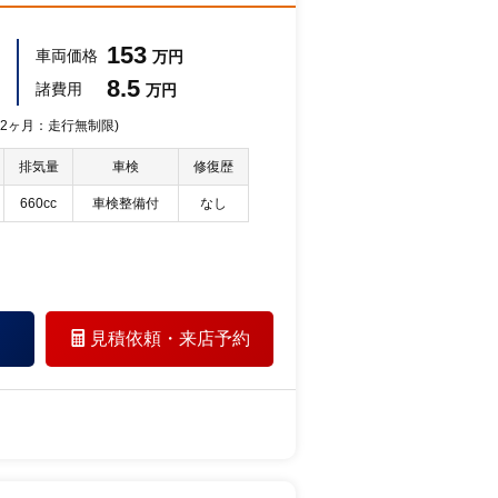
153
車両価格
万円
8.5
諸費用
万円
 12ヶ月：走行無制限)
排気量
車検
修復歴
660cc
車検整備付
なし
見積依頼・
来店予約