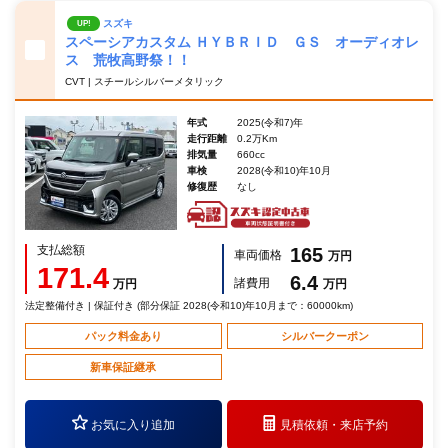
スズキ
UP!
スペーシアカスタム ＨＹＢＲＩＤ ＧＳ オーディオレ
ス 荒牧高野祭！！
CVT | スチールシルバーメタリック
年式
2025(令和7)年
走行距離
0.2万Km
排気量
660cc
車検
2028(令和10)年10月
修復歴
なし
支払総額
165
車両価格
万円
171.4
6.4
諸費用
万円
万円
法定整備付き | 保証付き (部分保証 2028(令和10)年10月まで：60000km)
パック料金あり
シルバークーポン
新車保証継承
お気に入り追加
見積依頼・
来店予約