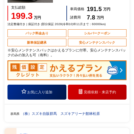
支払総額
191.5
車両価格
万円
199.3
7.8
諸費用
万円
万円
法定整備付き | 保証付き (部分保証 2028(令和10)年11月まで：60000km)
パック料金あり
シルバークーポン
新車保証継承
安心メンテナンスパック
※安心メンテナンスパックはかえるプランに付帯。安心メンテナンスパッ
クのみの加入も可（有料）。
お気に入り追加
見積依頼・
来店予約
（株）スズキ自販群馬 スズキアリーナ館林松原
群馬県