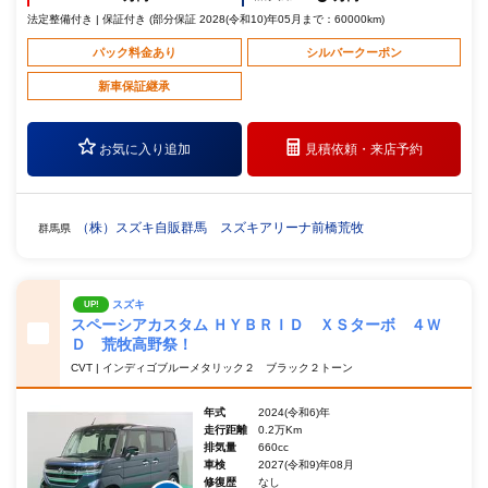
法定整備付き | 保証付き (部分保証 2028(令和10)年05月まで：60000km)
パック料金あり
シルバークーポン
新車保証継承
お気に入り追加
見積依頼・
来店予約
（株）スズキ自販群馬 スズキアリーナ前橋荒牧
群馬県
スズキ
UP!
スペーシアカスタム ＨＹＢＲＩＤ ＸＳターボ ４Ｗ
Ｄ 荒牧高野祭！
CVT | インディゴブルーメタリック２ ブラック２トーン
年式
2024(令和6)年
走行距離
0.2万Km
排気量
660cc
車検
2027(令和9)年08月
修復歴
なし