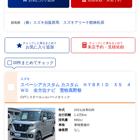
（株）スズキ自販群馬 スズキアリーナ館林松原
群馬県
チェックした車をまとめて
チェックした車をまとめて
お気に入り追加
来店予約・見積依頼
10件まとめてチェック
スズキ
スペーシアカスタム カスタム ＨＹＢＲＩＤ ＸＳ ４
ＷＤ 全方位ナビ 荒牧高野祭
CVT | スチールシルバーメタリック
年式
2021(令和3)年
走行距離
1.4万Km
排気量
660cc
車検
車検整備付
修復歴
なし