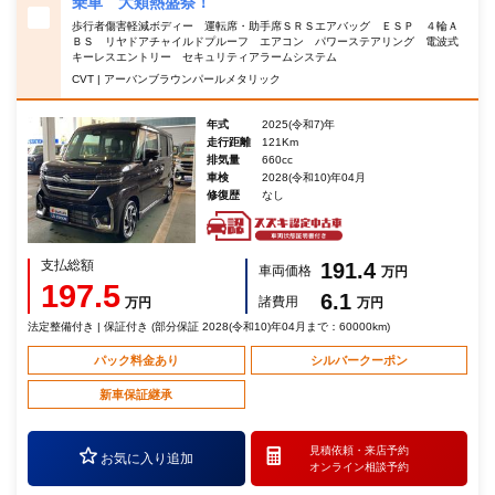
乗車 大類熱盛祭！
歩行者傷害軽減ボディー 運転席・助手席ＳＲＳエアバッグ ＥＳＰ ４輪Ａ
ＢＳ リヤドアチャイルドプルーフ エアコン パワーステアリング 電波式
キーレスエントリー セキュリティアラームシステム
CVT | アーバンブラウンパールメタリック
年式
2025(令和7)年
走行距離
121Km
排気量
660cc
車検
2028(令和10)年04月
修復歴
なし
支払総額
191.4
車両価格
万円
197.5
6.1
諸費用
万円
万円
法定整備付き | 保証付き (部分保証 2028(令和10)年04月まで：60000km)
パック料金あり
シルバークーポン
新車保証継承
見積依頼・
来店予約
お気に入り追加
オンライン相談予約