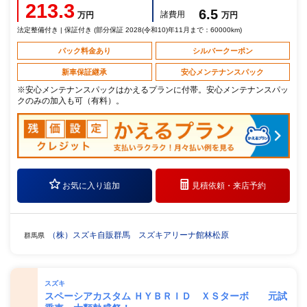
213.3
6.5
諸費用
万円
万円
法定整備付き | 保証付き (部分保証 2028(令和10)年11月まで：60000km)
パック料金あり
シルバークーポン
新車保証継承
安心メンテナンスパック
※安心メンテナンスパックはかえるプランに付帯。安心メンテナンスパッ
クのみの加入も可（有料）。
お気に入り追加
見積依頼・
来店予約
（株）スズキ自販群馬 スズキアリーナ館林松原
群馬県
スズキ
スペーシアカスタム ＨＹＢＲＩＤ ＸＳターボ 元試