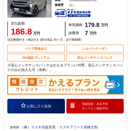
車検
2028(令和10)年05月
修復歴
なし
支払総額
179.8
車両価格
万円
186.8
7
諸費用
万円
万円
法定整備付き | 保証付き (部分保証 36ヶ月：走行無制限)
パック料金あり
シルバークーポン
OK保証プレミアム
安心メンテナンスパック
※安心メンテナンスパックはかえるプランに付帯。安心メンテナンスパッ
クのみの加入も可（有料）。
見積依頼・
来店予約
お気に入り追加
オンライン相談予約
（株）スズキ自販群馬 スズキアリーナ高崎大類
群馬県