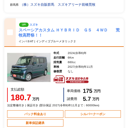
（株）スズキ自販群馬 スズキアリーナ前橋荒牧
群馬県
スズキ
UP!
スペーシアカスタム ＨＹＢＲＩＤ ＧＳ ４ＷＤ 荒
牧高野祭！！
インパネAT | インディゴブルーメタリック２
年式
2024(令和6)年
走行距離
6Km
排気量
660cc
車検
2027(令和9)年11月
修復歴
なし
支払総額
175
車両価格
万円
180.7
5.7
諸費用
万円
万円
法定整備付き | 保証付き (部分保証 2027(令和9)年11月まで：60000km)
パック料金あり
シルバークーポン
新車保証継承