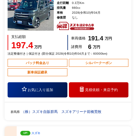
走行距離
0.3万Km
排気量
660cc
車検
2028(令和10)年04月
修復歴
なし
支払総額
191.4
車両価格
万円
197.4
6
諸費用
万円
万円
法定整備付き | 保証付き (部分保証 2028(令和10)年04月まで：60000km)
パック料金あり
シルバークーポン
新車保証継承
お気に入り追加
見積依頼・
来店予約
（株）スズキ自販群馬 スズキアリーナ前橋荒牧
群馬県
スズキ
UP!