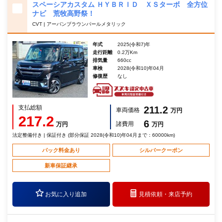
スペーシアカスタム ＨＹＢＲＩＤ ＸＳターボ 全方位
ナビ 荒牧高野祭！
CVT | アーバンブラウンパールメタリック
年式
2025(令和7)年
走行距離
0.2万Km
排気量
660cc
車検
2028(令和10)年04月
修復歴
なし
支払総額
211.2
車両価格
万円
217.2
6
諸費用
万円
万円
法定整備付き | 保証付き (部分保証 2028(令和10)年04月まで：60000km)
パック料金あり
シルバークーポン
新車保証継承
お気に入り追加
見積依頼・
来店予約