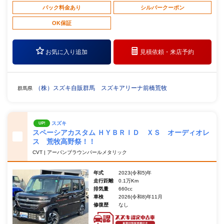
パック料金あり
シルバークーポン
OK保証
お気に入り追加
見積依頼・
来店予約
（株）スズキ自販群馬 スズキアリーナ前橋荒牧
群馬県
スズキ
UP!
スペーシアカスタム ＨＹＢＲＩＤ ＸＳ オーディオレ
ス 荒牧高野祭！！
CVT | アーバンブラウンパールメタリック
年式
2023(令和5)年
走行距離
0.1万Km
排気量
660cc
車検
2026(令和8)年11月
修復歴
なし