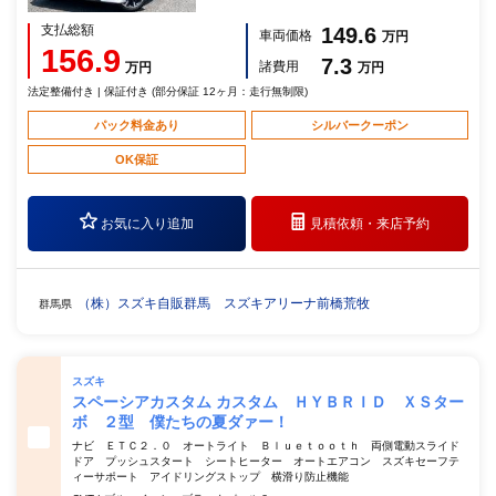
支払総額
149.6
車両価格
万円
156.9
7.3
諸費用
万円
万円
法定整備付き | 保証付き (部分保証 12ヶ月：走行無制限)
パック料金あり
シルバークーポン
OK保証
お気に入り追加
見積依頼・
来店予約
（株）スズキ自販群馬 スズキアリーナ前橋荒牧
群馬県
スズキ
スペーシアカスタム カスタム ＨＹＢＲＩＤ ＸＳター
ボ ２型 僕たちの夏ダァー！
ナビ ＥＴＣ２．０ オートライト Ｂｌｕｅｔｏｏｔｈ 両側電動スライド
ドア プッシュスタート シートヒーター オートエアコン スズキセーフテ
ィーサポート アイドリングストップ 横滑り防止機能