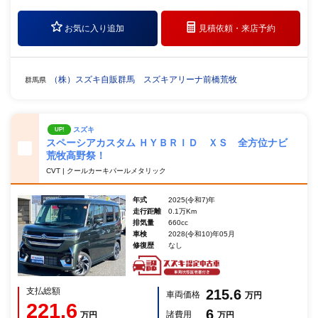
お気に入り追加
見積依頼・
来店予約
（株）スズキ自販群馬 スズキアリーナ前橋荒牧
群馬県
スズキ
UP!
スペーシアカスタム ＨＹＢＲＩＤ ＸＳ 全方位ナビ
荒牧高野祭！
CVT | クールカーキパールメタリック
年式
2025(令和7)年
走行距離
0.1万Km
排気量
660cc
車検
2028(令和10)年05月
修復歴
なし
支払総額
215.6
車両価格
万円
221.6
6
諸費用
万円
万円