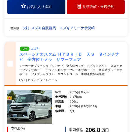
お気に入り追加
見積依頼・
来店予約
（株）スズキ自販群馬 スズキアリーナ伊勢崎
群馬県
スズキ
UP!
スペーシアカスタム ＨＹＢＲＩＤ ＸＳ ９インチナ
ビ 全方位カメラ サマーフェア
メーカーオプション９インチナビ 全方位カメラ スズキコネクト スズキセ
ーフティサポート デュアルセンサーブレーキサポート２ 後退時ブレーキサ
ポート アダプティブクルーズコントロール 車線逸脱抑制機能
CVT | ピュアホワイトパール
年式
2025(令和7)年
走行距離
0.1万Km
排気量
660cc
車検
2028(令和10)年11月
修復歴
なし
支払総額
206.8
車両価格
万円