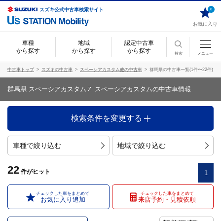
スズキ公式中古車検索サイト
0
お気に入り
車種
地域
認定中古車
から探す
から探す
から探す
検索
メニュー
中古車トップ
スズキの中古車
スペーシアカスタム他の中古車
群馬県の中古車一覧(1件〜22件)
群馬県 スペーシアカスタムＺ スペーシアカスタムの中古車情報
検索条件を変更する
車種で絞り込む
地域で絞り込む
22
件
がヒット
1
チェックした車をまとめて
チェックした車をまとめて
お気に入り追加
来店予約・見積依頼