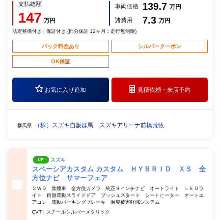
支払総額
139.7
車両価格
万円
147
7.3
諸費用
万円
万円
法定整備付き | 保証付き (部分保証 12ヶ月：走行無制限)
パック料金あり
シルバークーポン
OK保証
お気に入り追加
見積依頼・
来店予約
（株）スズキ自販群馬 スズキアリーナ前橋荒牧
群馬県
スズキ
UP!
スペーシアカスタム カスタム ＨＹＢＲＩＤ ＸＳ 全
方位ナビ サマーフェア
２ＷＤ 禁煙車 全方位カメラ 純正９インチナビ オートライト ＬＥＤラ
イト 両側電動スライドドア プッシュスタート シートヒーター オートエ
アコン 電動パーキングブレーキ 衝突被害軽減システム
CVT | スチールシルバーメタリック