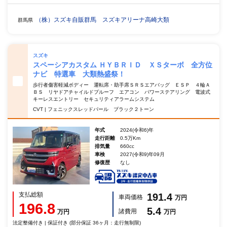
（株）スズキ自販群馬 スズキアリーナ高崎大類
群馬県
スズキ
スペーシアカスタム ＨＹＢＲＩＤ ＸＳターボ 全方位
ナビ 特選車 大類熱盛祭！
歩行者傷害軽減ボディー 運転席・助手席ＳＲＳエアバッグ ＥＳＰ ４輪Ａ
ＢＳ リヤドアチャイルドプルーフ エアコン パワーステアリング 電波式
キーレスエントリー セキュリティアラームシステム
CVT | フェニックスレッドパール ブラック２トーン
年式
2024(令和6)年
走行距離
0.5万Km
排気量
660cc
車検
2027(令和9)年09月
修復歴
なし
支払総額
191.4
車両価格
万円
196.8
5.4
諸費用
万円
万円
法定整備付き | 保証付き (部分保証 36ヶ月：走行無制限)