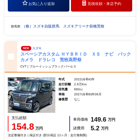
お気に入り追加
見積依頼・
来店予約
（株）スズキ自販群馬 スズキアリーナ前橋荒牧
群馬県
スズキ
NEW
スペーシアカスタム ＨＹＢＲＩＤ ＸＳ ナビ バック
カメラ ドラレコ 荒牧高野祭
CVT | ブルーイッシュブラックパール３
年式
2022(令和4)年
走行距離
2.6万Km
排気量
660cc
車検
2027(令和9)年06月
修復歴
なし
支払総額
149.6
車両価格
万円
154.8
5.2
諸費用
万円
万円
法定整備付き | 保証付き (部分保証 12ヶ月：走行無制限)