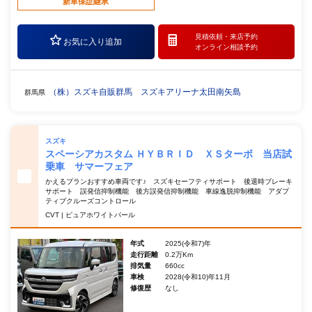
新車保証継承
見積依頼・
来店予約
お気に入り追加
オンライン相談予約
（株）スズキ自販群馬 スズキアリーナ太田南矢島
群馬県
スズキ
スペーシアカスタム ＨＹＢＲＩＤ ＸＳターボ 当店試
乗車 サマーフェア
かえるプランおすすめ車両です♪ スズキセーフティサポート 後退時ブレーキ
サポート 誤発信抑制機能 後方誤発信抑制機能 車線逸脱抑制機能 アダプ
ティブクルーズコントロール
CVT | ピュアホワイトパール
年式
2025(令和7)年
走行距離
0.2万Km
排気量
660cc
車検
2028(令和10)年11月
修復歴
なし