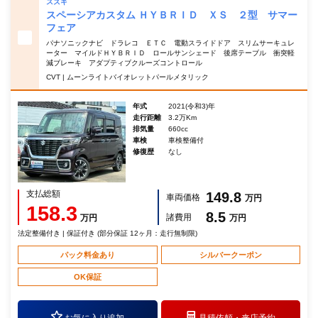
スズキ
スペーシアカスタム ＨＹＢＲＩＤ ＸＳ ２型 サマー
フェア
パナソニックナビ ドラレコ ＥＴＣ 電動スライドドア スリムサーキュレ
ーター マイルドＨＹＢＲＩＤ ロールサンシェード 後席テーブル 衝突軽
減ブレーキ アダプティブクルーズコントロール
CVT | ムーンライトバイオレットパールメタリック
年式
2021(令和3)年
走行距離
3.2万Km
排気量
660cc
車検
車検整備付
修復歴
なし
支払総額
149.8
車両価格
万円
158.3
8.5
諸費用
万円
万円
法定整備付き | 保証付き (部分保証 12ヶ月：走行無制限)
パック料金あり
シルバークーポン
OK保証
お気に入り追加
見積依頼・
来店予約