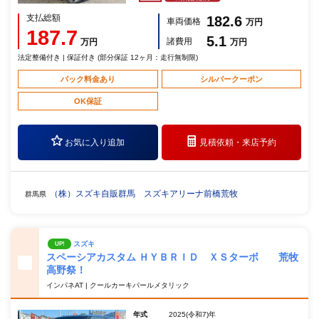
支払総額
182.6
車両価格
万円
187.7
5.1
諸費用
万円
万円
法定整備付き | 保証付き (部分保証 12ヶ月：走行無制限)
パック料金あり
シルバークーポン
OK保証
お気に入り追加
見積依頼・
来店予約
（株）スズキ自販群馬 スズキアリーナ前橋荒牧
群馬県
スズキ
UP!
スペーシアカスタム ＨＹＢＲＩＤ ＸＳターボ 荒牧
高野祭！
インパネAT | クールカーキパールメタリック
年式
2025(令和7)年