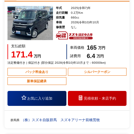
年式
2025(令和7)年
走行距離
0.2万Km
排気量
660cc
車検
2028(令和10)年10月
修復歴
なし
支払総額
165
車両価格
万円
171.4
6.4
諸費用
万円
万円
法定整備付き | 保証付き (部分保証 2028(令和10)年10月まで：60000km)
パック料金あり
シルバークーポン
新車保証継承
お気に入り追加
見積依頼・
来店予約
（株）スズキ自販群馬 スズキアリーナ前橋荒牧
群馬県