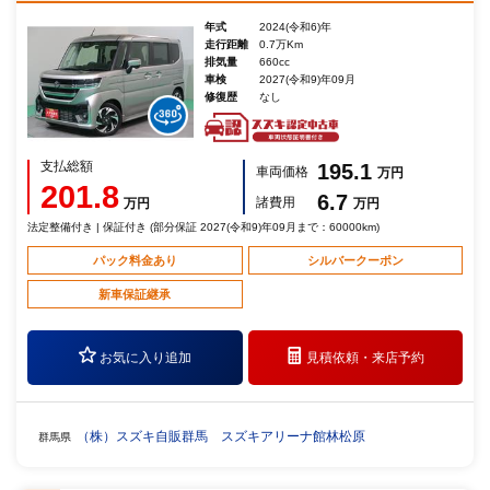
年式
2024(令和6)年
走行距離
0.7万Km
排気量
660cc
車検
2027(令和9)年09月
修復歴
なし
支払総額
195.1
車両価格
万円
201.8
6.7
諸費用
万円
万円
法定整備付き | 保証付き (部分保証 2027(令和9)年09月まで：60000km)
パック料金あり
シルバークーポン
新車保証継承
お気に入り追加
見積依頼・
来店予約
（株）スズキ自販群馬 スズキアリーナ館林松原
群馬県