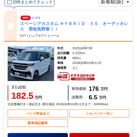
10件まとめてチェック
スズキ
NEW
スペーシアカスタム ＨＹＢＲＩＤ ＸＳ オーディオレ
ス 荒牧高野祭！！
CVT | ピュアホワイトパール
年式
2025(令和7)年
走行距離
0.3万Km
排気量
660cc
車検
2028(令和10)年11月
修復歴
なし
支払総額
176
車両価格
万円
182.5
6.5
諸費用
万円
万円
法定整備付き | 保証付き (部分保証 2028(令和10)年11月まで：60000km)
パック料金あり
シルバークーポン
新車保証継承