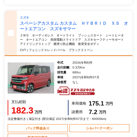
スズキ
スペーシアカスタム カスタム ＨＹＢＲＩＤ ＸＳ オ
ートエアコン スズキサマー
２ＷＤ オーディオレス オートライト プッシュスタート シートヒータ
ー オートエアコン 両側電動スライドドア スズキセーフティーサポート
アイドリングストップ 横滑り防止機能 衝突安全ボディ
CVT | フェニックスレッドパール ブラック２トーン
年式
2024(令和6)年
走行距離
0.3万Km
排気量
660cc
車検
2027(令和9)年07月
修復歴
なし
支払総額
175.1
車両価格
万円
182.3
7.2
諸費用
万円
万円
法定整備付き | 保証付き (部分保証 2027(令和9)年07月まで：60000km)
パック料金あり
シルバークーポン