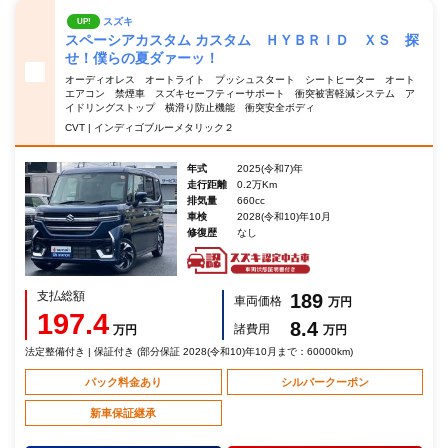
スズキ
UP!
スペーシアカスタム カスタム ＨＹＢＲＩＤ ＸＳ 探
せ！僕らの夏ダァーッ！
オーディオレス オートライト プッシュスタート シートヒーター オート
エアコン 禁煙車 スズキセーフティーサポート 衝突被害軽減システム ア
イドリングストップ 横滑り防止機能 衝突安全ボディ
CVT | インディゴブルーメタリック２
年式
2025(令和7)年
走行距離
0.2万Km
排気量
660cc
車検
2028(令和10)年10月
修復歴
なし
支払総額
189
車両価格
万円
197.4
8.4
諸費用
万円
万円
法定整備付き | 保証付き (部分保証 2028(令和10)年10月まで：60000km)
パック料金あり
シルバークーポン
新車保証継承