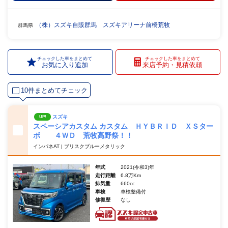
（株）スズキ自販群馬 スズキアリーナ前橋荒牧
群馬県
チェックした車をまとめて
チェックした車をまとめて
お気に入り追加
来店予約・見積依頼
10件まとめてチェック
スズキ
UP!
スペーシアカスタム カスタム ＨＹＢＲＩＤ ＸＳター
ボ ４ＷＤ 荒牧高野祭！！
インパネAT | ブリスクブルーメタリック
年式
2021(令和3)年
走行距離
6.8万Km
排気量
660cc
車検
車検整備付
修復歴
なし