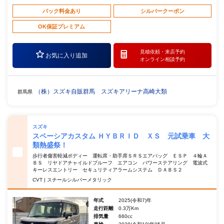
パック料金あり
シルバークーポン
OK保証プレミアム
見積依頼・
来店予約
お気に入り追加
オンライン相談予約
（株）スズキ自販群馬 スズキアリーナ高崎大類
群馬県
スズキ
スペーシアカスタム ＨＹＢＲＩＤ ＸＳ 元試乗車 大
類熱盛祭！
歩行者傷害軽減ボディー 運転席・助手席ＳＲＳエアバッグ ＥＳＰ ４輪Ａ
ＢＳ リヤドアチャイルドプルーフ エアコン パワーステアリング 電波式
キーレスエントリー セキュリティアラームシステム ＤＡＢＳ２
CVT | スチールシルバーメタリック
年式
2025(令和7)年
走行距離
0.3万Km
排気量
660cc