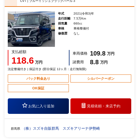
CVT | ブルーイッシュブラックパール３
年式
2021(令和3)年
走行距離
7.5万Km
排気量
660cc
車検
車検整備付
修復歴
なし
支払総額
109.8
車両価格
万円
118.6
8.8
諸費用
万円
万円
法定整備付き | 保証付き (部分保証 12ヶ月：走行無制限)
パック料金あり
シルバークーポン
OK保証
お気に入り追加
見積依頼・
来店予約
（株）スズキ自販群馬 スズキアリーナ伊勢崎
群馬県