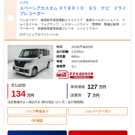
スズキ
スペーシアカスタム ＨＹＢＲＩＤ ＧＳ ナビ ドライ
ブレコーダー
ワンオーナー 後席助手席側電動スライドドア 後席ロールサンシェード ア
ルミホイール フォグランプ ＬＥＤヘッドライト 禁煙車 整備記録簿 パ
ワーモード 前後衝突被害軽減ブレーキ シートリフター
CVT | ピュアホワイトパール
年式
2018(平成30)年
走行距離
2.3万Km
排気量
660cc
車検
2027(令和9)年08月
修復歴
なし
支払総額
127
車両価格
万円
134
7
諸費用
万円
万円
法定整備付き | 保証付き (部分保証 12ヶ月：走行無制限)
パック料金あり
シルバークーポン
OK保証