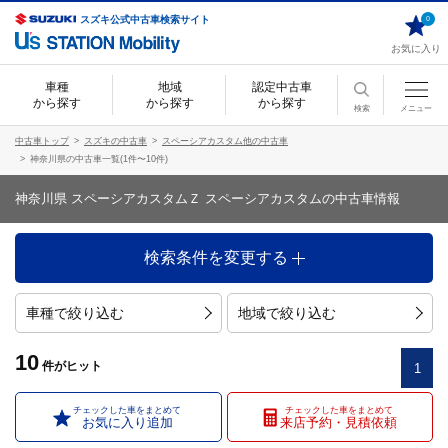
スズキ公式中古車検索サイト
0
お気に入り
車種
地域
認定中古車
から探す
から探す
から探す
検索
メニュー
中古車トップ
スズキの中古車
スペーシアカスタム他の中古車
神奈川県の中古車一覧(1件〜10件)
神奈川県 スペーシアカスタムＺ スペーシアカスタムの中古車情報
検索条件を変更する
車種で絞り込む
地域で絞り込む
10
件
がヒット
1
チェックした車をまとめて
チェックした車をまとめて
お気に入り追加
来店予約・見積依頼