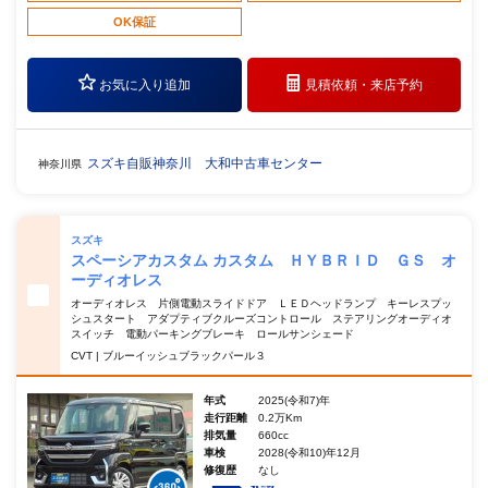
OK保証
お気に入り追加
見積依頼・
来店予約
スズキ自販神奈川 大和中古車センター
神奈川県
スズキ
スペーシアカスタム カスタム ＨＹＢＲＩＤ ＧＳ オ
ーディオレス
オーディオレス 片側電動スライドドア ＬＥＤヘッドランプ キーレスプッ
シュスタート アダプティブクルーズコントロール ステアリングオーディオ
スイッチ 電動パーキングブレーキ ロールサンシェード
CVT | ブルーイッシュブラックパール３
年式
2025(令和7)年
走行距離
0.2万Km
排気量
660cc
車検
2028(令和10)年12月
修復歴
なし