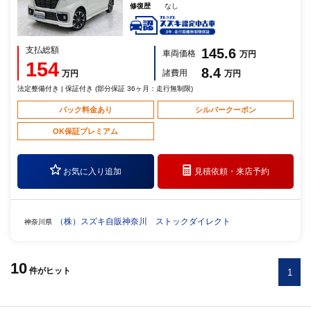
修復歴
なし
支払総額
145.6
車両価格
万円
154
8.4
諸費用
万円
万円
法定整備付き | 保証付き (部分保証 36ヶ月：走行無制限)
パック料金あり
シルバークーポン
OK保証プレミアム
お気に入り追加
見積依頼・
来店予約
（株）スズキ自販神奈川 ストックダイレクト
神奈川県
10
件
がヒット
1