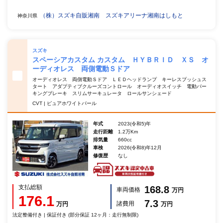
（株）スズキ自販湘南 スズキアリーナ湘南はしもと
神奈川県
スズキ
スペーシアカスタム カスタム ＨＹＢＲＩＤ ＸＳ オ
ーディオレス 両側電動Ｓドア
オーディオレス 両側電動Ｓドア ＬＥＤヘッドランプ キーレスプッシュス
タート アダプティブクルーズコントロール オーディオスイッチ 電動パー
キングブレーキ スリムサーキュレータ ロールサンシェード
CVT | ピュアホワイトパール
年式
2023(令和5)年
走行距離
1.2万Km
排気量
660cc
車検
2026(令和8)年12月
修復歴
なし
支払総額
168.8
車両価格
万円
176.1
7.3
諸費用
万円
万円
法定整備付き | 保証付き (部分保証 12ヶ月：走行無制限)