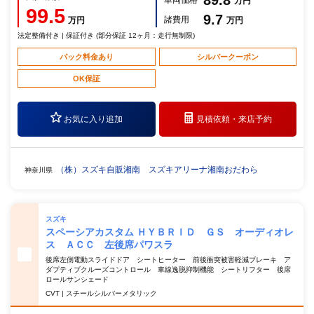
89.8
車両価格
万円
99.5
9.7
諸費用
万円
万円
法定整備付き | 保証付き (部分保証 12ヶ月：走行無制限)
パック料金あり
シルバークーポン
OK保証
お気に入り追加
見積依頼・
来店予約
（株）スズキ自販湘南 スズキアリーナ湘南おだわら
神奈川県
スズキ
スペーシアカスタム ＨＹＢＲＩＤ ＧＳ オーディオレ
ス ＡＣＣ 左後席パワスラ
後席左側電動スライドドア シートヒーター 前後衝突被害軽減ブレーキ ア
ダプティブクルーズコントロール 車線逸脱抑制機能 シートリフター 後席
ロールサンシェード
CVT | スチールシルバーメタリック