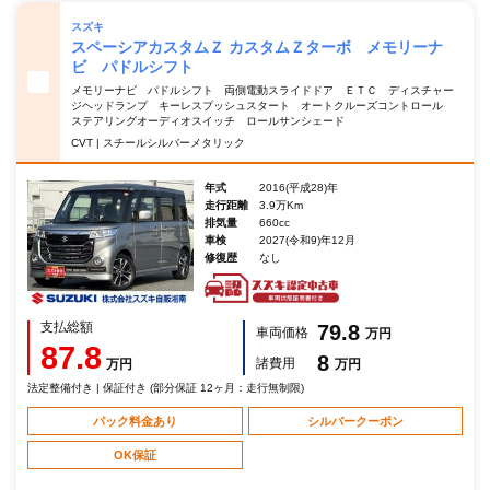
スズキ
スペーシアカスタムＺ カスタムＺターボ メモリーナ
ビ パドルシフト
メモリーナビ パドルシフト 両側電動スライドドア ＥＴＣ ディスチャー
ジヘッドランプ キーレスプッシュスタート オートクルーズコントロール
ステアリングオーディオスイッチ ロールサンシェード
CVT | スチールシルバーメタリック
年式
2016(平成28)年
走行距離
3.9万Km
排気量
660cc
車検
2027(令和9)年12月
修復歴
なし
支払総額
79.8
車両価格
万円
87.8
8
諸費用
万円
万円
法定整備付き | 保証付き (部分保証 12ヶ月：走行無制限)
パック料金あり
シルバークーポン
OK保証