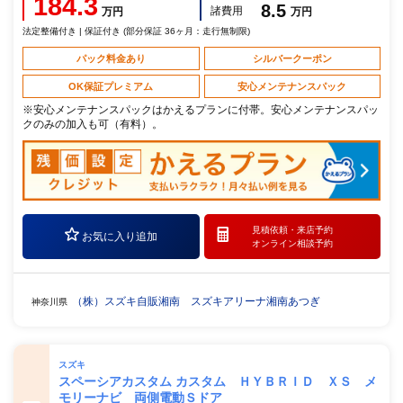
184.3
8.5
諸費用
万円
万円
法定整備付き | 保証付き (部分保証 36ヶ月：走行無制限)
パック料金あり
シルバークーポン
OK保証プレミアム
安心メンテナンスパック
※安心メンテナンスパックはかえるプランに付帯。安心メンテナンスパッ
クのみの加入も可（有料）。
見積依頼・
来店予約
お気に入り追加
オンライン相談予約
（株）スズキ自販湘南 スズキアリーナ湘南あつぎ
神奈川県
スズキ
スペーシアカスタム カスタム ＨＹＢＲＩＤ ＸＳ メ
モリーナビ 両側電動Ｓドア