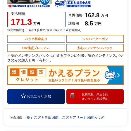
支払総額
162.8
車両価格
万円
171.3
8.5
諸費用
万円
万円
法定整備付き | 保証付き (部分保証 36ヶ月：走行無制限)
パック料金あり
シルバークーポン
OK保証プレミアム
安心メンテナンスパック
※安心メンテナンスパックはかえるプランに付帯。安心メンテナンスパッ
クのみの加入も可（有料）。
見積依頼・
来店予約
お気に入り追加
オンライン相談予約
（株）スズキ自販湘南 スズキアリーナ湘南あつぎ
神奈川県