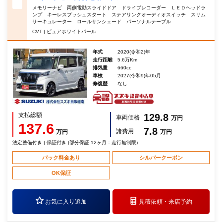
メモリーナビ 両側電動スライドドア ドライブレコーダー ＬＥＤヘッドラ
ンプ キーレスプッシュスタート ステアリングオーディオスイッチ スリム
サーキュレーター ロールサンシェード パーソナルテーブル
CVT | ピュアホワイトパール
年式
2020(令和2)年
走行距離
5.6万Km
排気量
660cc
車検
2027(令和9)年05月
修復歴
なし
支払総額
129.8
車両価格
万円
137.6
7.8
諸費用
万円
万円
法定整備付き | 保証付き (部分保証 12ヶ月：走行無制限)
パック料金あり
シルバークーポン
OK保証
お気に入り追加
見積依頼・
来店予約