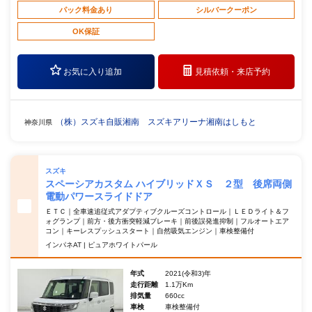
パック料金あり
シルバークーポン
OK保証
お気に入り追加
見積依頼・
来店予約
（株）スズキ自販湘南 スズキアリーナ湘南はしもと
神奈川県
スズキ
スペーシアカスタム ハイブリッドＸＳ ２型 後席両側
電動パワースライドドア
ＥＴＣ｜全車速追従式アダプティブクルーズコントロール｜ＬＥＤライト＆フ
ォグランプ｜前方・後方衝突軽減ブレーキ｜前後誤発進抑制｜フルオートエア
コン｜キーレスプッシュスタート｜自然吸気エンジン｜車検整備付
インパネAT | ピュアホワイトパール
年式
2021(令和3)年
走行距離
1.1万Km
排気量
660cc
車検
車検整備付