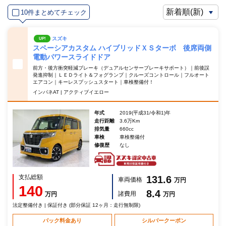
10件まとめてチェック
スズキ
UP!
スペーシアカスタム ハイブリッドＸＳターボ 後席両側
電動パワースライドドア
前方・後方衝突軽減ブレーキ（デュアルセンサーブレーキサポート）｜前後誤
発進抑制｜ＬＥＤライト＆フォグランプ｜クルーズコントロール｜フルオート
エアコン｜キーレスプッシュスタート｜車検整備付！
インパネAT | アクティブイエロー
年式
2019(平成31/令和1)年
走行距離
3.6万Km
排気量
660cc
車検
車検整備付
修復歴
なし
支払総額
131.6
車両価格
万円
140
8.4
諸費用
万円
万円
法定整備付き | 保証付き (部分保証 12ヶ月：走行無制限)
パック料金あり
シルバークーポン