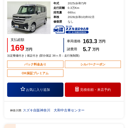
年式
2025(令和7)年
走行距離
0.3万Km
排気量
660cc
車検
2028(令和10)年02月
修復歴
なし
支払総額
163.3
車両価格
万円
169
5.7
諸費用
万円
万円
法定整備付き | 保証付き (部分保証 36ヶ月：走行無制限)
パック料金あり
シルバークーポン
OK保証プレミアム
お気に入り追加
見積依頼・
来店予約
スズキ自販神奈川 大和中古車センター
神奈川県