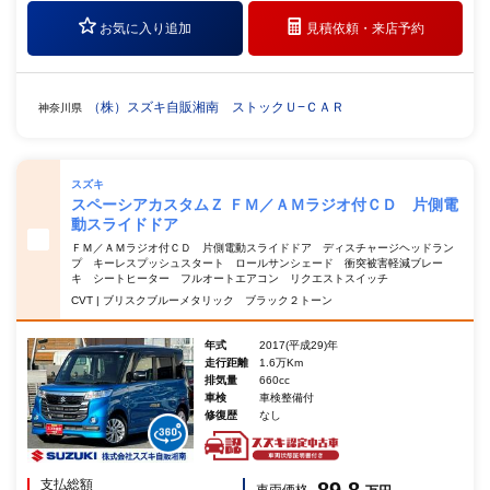
お気に入り追加
見積依頼・
来店予約
（株）スズキ自販湘南 ストックＵ−ＣＡＲ
神奈川県
スズキ
スペーシアカスタムＺ ＦＭ／ＡＭラジオ付ＣＤ 片側電
動スライドドア
ＦＭ／ＡＭラジオ付ＣＤ 片側電動スライドドア ディスチャージヘッドラン
プ キーレスプッシュスタート ロールサンシェード 衝突被害軽減ブレー
キ シートヒーター フルオートエアコン リクエストスイッチ
CVT | ブリスクブルーメタリック ブラック２トーン
年式
2017(平成29)年
走行距離
1.6万Km
排気量
660cc
車検
車検整備付
修復歴
なし
支払総額