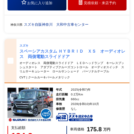
お気に入り追加
見積依頼・
来店予約
スズキ自販神奈川 大和中古車センター
神奈川県
スズキ
スペーシアカスタム ＨＹＢＲＩＤ ＸＳ オーディオレ
ス 両側電動スライドドア
オーディオレス 両側電動スライドドア ＬＥＤヘッドランプ キーレスプッ
シュスタート アダプティブクルーズコントロール オーディオスイッチ ス
リムサーキュレーター ロールサンシェード パーソナルテーブル
CVT | クールカーキパールメタリック
年式
2025(令和7)年
走行距離
0.2万Km
排気量
660cc
車検
2028(令和10)年10月
修復歴
なし
支払総額
175.8
車両価格
万円