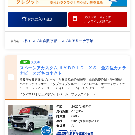
見積依頼・
来店予約
お気に入り追加
オンライン相談予約
（株）スズキ自販京都 スズキアリーナ宇治
京都府
スズキ
UP!
スペーシアカスタム ＨＹＢＲＩＤ ＸＳ 全方位カメラ
ナビ スズキコネクト
前後衝突被害軽減ブレーキ 前後誤発進抑制機能 車線逸脱抑制・警報機能
パーキングセンサー アダプティブクルーズコントロール オーディオスイッ
チ オートライト オートハイビーム アイドリングストップ
インパネAT | ピュアホワイトパール ブラック２トーン
年式
2025(令和7)年
走行距離
0.1万Km
排気量
660cc
車検
2028(令和10)年10月
修復歴
なし