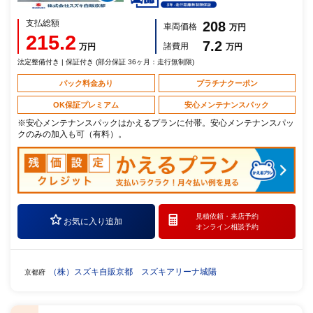
支払総額
208
車両価格
万円
215.2
7.2
諸費用
万円
万円
法定整備付き | 保証付き (部分保証 36ヶ月：走行無制限)
パック料金あり
プラチナクーポン
OK保証プレミアム
安心メンテナンスパック
※安心メンテナンスパックはかえるプランに付帯。安心メンテナンスパッ
クのみの加入も可（有料）。
見積依頼・
来店予約
お気に入り追加
オンライン相談予約
（株）スズキ自販京都 スズキアリーナ城陽
京都府