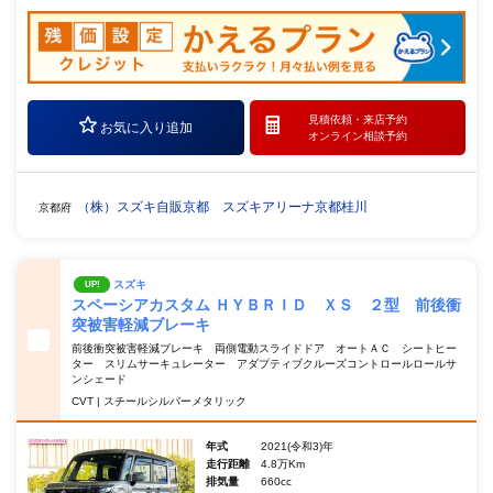
見積依頼・
来店予約
お気に入り追加
オンライン相談予約
（株）スズキ自販京都 スズキアリーナ京都桂川
京都府
スズキ
UP!
スペーシアカスタム ＨＹＢＲＩＤ ＸＳ ２型 前後衝
突被害軽減ブレーキ
前後衝突被害軽減ブレーキ 両側電動スライドドア オートＡＣ シートヒー
ター スリムサーキュレーター アダプティブクルーズコントロールロールサ
ンシェード
CVT | スチールシルバーメタリック
年式
2021(令和3)年
走行距離
4.8万Km
排気量
660cc