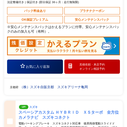
法定整備付き | 保証付き (部分保証 36ヶ月：走行無制限)
パック料金あり
プラチナクーポン
OK保証プレミアム
安心メンテナンスパック
※安心メンテナンスパックはかえるプランに付帯。安心メンテナンスパッ
クのみの加入も可（有料）。
見積依頼・
来店予約
お気に入り追加
オンライン相談予約
（株）スズキ自販京都 スズキアリーナ亀岡
京都府
スズキ
UP!
スペーシアカスタム ＨＹＢＲＩＤ ＸＳターボ 全方位
カメラナビ スズキコネクト
電動パーキングブレーキ スズキコネクト対応車 後席両側電動スライドド