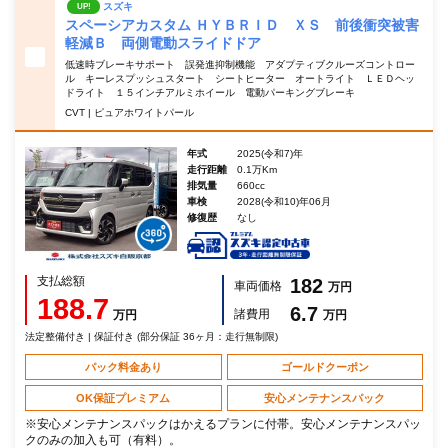
スズキ
UP!
スペーシアカスタム ＨＹＢＲＩＤ ＸＳ 前後衝突被害
軽減Ｂ 両側電動スライドドア
低速時ブレーキサポート 誤発進抑制機能 アダプティブクルーズコントロー
ル キーレスプッシュスタート シートヒーター オートライト ＬＥＤヘッ
ドライト １５インチアルミホイール 電動パーキングブレーキ
CVT | ピュアホワイトパール
年式
2025(令和7)年
走行距離
0.1万Km
排気量
660cc
車検
2028(令和10)年06月
修復歴
なし
支払総額
182
車両価格
万円
188.7
6.7
諸費用
万円
万円
法定整備付き | 保証付き (部分保証 36ヶ月：走行無制限)
パック料金あり
ゴールドクーポン
OK保証プレミアム
安心メンテナンスパック
※安心メンテナンスパックはかえるプランに付帯。安心メンテナンスパッ
クのみの加入も可（有料）。