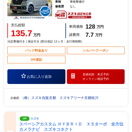
車検
車検整備付
修復歴
なし
支払総額
128
車両価格
万円
135.7
7.7
諸費用
万円
万円
法定整備付き | 保証付き (部分保証 12ヶ月：走行無制限)
パック料金あり
シルバークーポン
OK保証
見積依頼・
来店予約
お気に入り追加
オンライン相談予約
（株）スズキ自販京都 スズキアリーナ京都桂川
京都府
スズキ
UP!
スペーシアカスタム ＨＹＢＲＩＤ ＸＳターボ 全方位
カメラナビ スズキコネクト