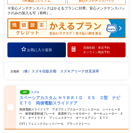
OK保証プレミアム
安心メンテナンスパック
※安心メンテナンスパックはかえるプランに付帯。安心メンテナンスパッ
クのみの加入も可（有料）。
見積依頼・
来店予約
お気に入り追加
オンライン相談予約
（株）スズキ自販京都 スズキアリーナ伏見深草
京都府
スズキ
UP!
スペーシアカスタム ＨＹＢＲＩＤ ＸＳ ２型 ナビ
ＥＴＣ 両側電動スライドドア
両側電動スライドドア アダプティブクルーズコントロール シートヒータ
ー 衝突被害軽減ブレーキ 後退時ブレーキサポート サーキュレーター Ｅ
ＴＣ オートライト プッシュスタート オートエアコン ＥＴＣ
CVT | フェニックスレッドパール ブラック２トーン