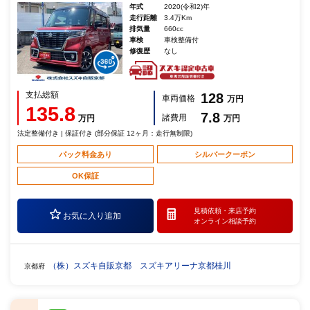
年式
2020(令和2)年
走行距離
3.4万Km
排気量
660cc
車検
車検整備付
修復歴
なし
支払総額
128
車両価格
万円
135.8
7.8
諸費用
万円
万円
法定整備付き | 保証付き (部分保証 12ヶ月：走行無制限)
パック料金あり
シルバークーポン
OK保証
見積依頼・
来店予約
お気に入り追加
オンライン相談予約
（株）スズキ自販京都 スズキアリーナ京都桂川
京都府