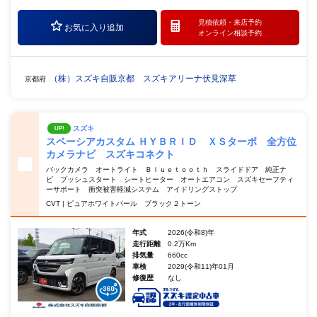
見積依頼・
来店予約
お気に入り追加
オンライン相談予約
（株）スズキ自販京都 スズキアリーナ伏見深草
京都府
スズキ
UP!
スペーシアカスタム ＨＹＢＲＩＤ ＸＳターボ 全方位
カメラナビ スズキコネクト
バックカメラ オートライト Ｂｌｕｅｔｏｏｔｈ スライドドア 純正ナ
ビ プッシュスタート シートヒーター オートエアコン スズキセーフティ
ーサポート 衝突被害軽減システム アイドリングストップ
CVT | ピュアホワイトパール ブラック２トーン
年式
2026(令和8)年
走行距離
0.2万Km
排気量
660cc
車検
2029(令和11)年01月
修復歴
なし