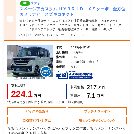
スズキ
UP!
スペーシアカスタム ＨＹＢＲＩＤ ＸＳターボ 全方位
カメラナビ スズキコネクト
全方位カメラ付きナビ スズキコネクト対応通信機装着車 フロアマット Ｌ
ＥＤヘッドランプ アダプティブクルーズコントロール 両席シートヒータ
ー アイドリングストップ 衝突被害軽減ブレーキ 電動パーキング
CVT | ピュアホワイトパール ブラック２トーン
年式
2025(令和7)年
走行距離
0.2万Km
排気量
660cc
車検
2028(令和10)年11月
修復歴
なし
支払総額
217
車両価格
万円
224.1
7.1
諸費用
万円
万円
法定整備付き | 保証付き (部分保証 36ヶ月：走行無制限)
パック料金あり
プラチナクーポン
OK保証プレミアム
安心メンテナンスパック
※安心メンテナンスパックはかえるプランに付帯。安心メンテナンスパッ
クのみの加入も可（有料）。