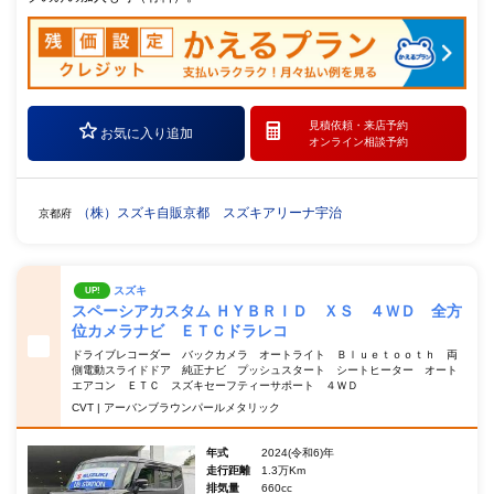
見積依頼・
来店予約
お気に入り追加
オンライン相談予約
（株）スズキ自販京都 スズキアリーナ宇治
京都府
スズキ
UP!
スペーシアカスタム ＨＹＢＲＩＤ ＸＳ ４ＷＤ 全方
位カメラナビ ＥＴＣドラレコ
ドライブレコーダー バックカメラ オートライト Ｂｌｕｅｔｏｏｔｈ 両
側電動スライドドア 純正ナビ プッシュスタート シートヒーター オート
エアコン ＥＴＣ スズキセーフティーサポート ４ＷＤ
CVT | アーバンブラウンパールメタリック
年式
2024(令和6)年
走行距離
1.3万Km
排気量
660cc