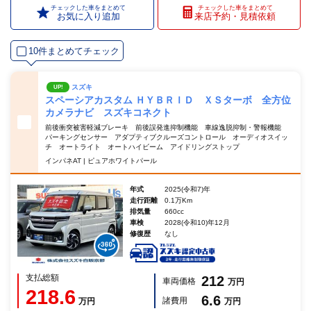
チェックした車をまとめて
チェックした車をまとめて
お気に入り追加
来店予約・見積依頼
10件まとめてチェック
スズキ
UP!
スペーシアカスタム ＨＹＢＲＩＤ ＸＳターボ 全方位
カメラナビ スズキコネクト
前後衝突被害軽減ブレーキ 前後誤発進抑制機能 車線逸脱抑制・警報機能
パーキングセンサー アダプティブクルーズコントロール オーディオスイッ
チ オートライト オートハイビーム アイドリングストップ
インパネAT | ピュアホワイトパール
年式
2025(令和7)年
走行距離
0.1万Km
排気量
660cc
車検
2028(令和10)年12月
修復歴
なし
支払総額
212
車両価格
万円
218.6
6.6
諸費用
万円
万円