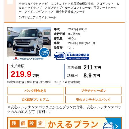
全方位カメラ付きナビ スズキコネクト対応通信機装着車 フロアマット Ｌ
ＥＤヘッドランプ アダプティブクルーズコントロール 両席シートヒータ
ー アイドリングストップ 衝突被害軽減ブレーキ
CVT | ピュアホワイトパール
年式
2025(令和7)年
走行距離
0.2万Km
排気量
660cc
車検
2028(令和10)年10月
修復歴
なし
支払総額
211
車両価格
万円
219.9
8.9
諸費用
万円
万円
法定整備付き | 保証付き (部分保証 36ヶ月：走行無制限)
パック料金あり
プラチナクーポン
OK保証プレミアム
安心メンテナンスパック
※安心メンテナンスパックはかえるプランに付帯。安心メンテナンスパッ
クのみの加入も可（有料）。