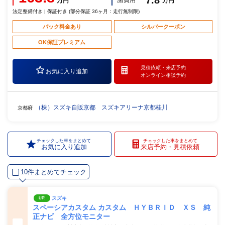
万円
万円
法定整備付き | 保証付き (部分保証 36ヶ月：走行無制限)
パック料金あり
シルバークーポン
OK保証プレミアム
見積依頼・
来店予約
お気に入り追加
オンライン相談予約
（株）スズキ自販京都 スズキアリーナ京都桂川
京都府
チェックした車をまとめて
チェックした車をまとめて
お気に入り追加
来店予約・見積依頼
10件まとめてチェック
スズキ
UP!
スペーシアカスタム カスタム ＨＹＢＲＩＤ ＸＳ 純
正ナビ 全方位モニター