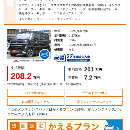
全方位カメラ付きナビ スズキコネクト対応通信機装着車 電動パーキングブ
レーキ ブレーキホールド アイドリングストップ 衝突被害軽減ブレーキ
後退時ブレーキサポート アイドリングストップ
インパネAT | ブルーイッシュブラックパール３
年式
2025(令和7)年
走行距離
0.2万Km
排気量
660cc
車検
2028(令和10)年12月
修復歴
なし
支払総額
201
車両価格
万円
208.2
7.2
諸費用
万円
万円
法定整備付き | 保証付き (部分保証 36ヶ月：走行無制限)
パック料金あり
ゴールドクーポン
OK保証プレミアム
安心メンテナンスパック
※安心メンテナンスパックはかえるプランに付帯。安心メンテナンスパッ
クのみの加入も可（有料）。