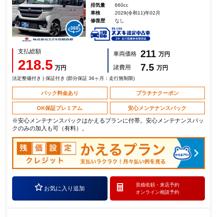
排気量
660cc
車検
2029(令和11)年02月
修復歴
なし
支払総額
211
車両価格
万円
218.5
7.5
諸費用
万円
万円
法定整備付き | 保証付き (部分保証 36ヶ月：走行無制限)
パック料金あり
プラチナクーポン
OK保証プレミアム
安心メンテナンスパック
※安心メンテナンスパックはかえるプランに付帯。安心メンテナンスパッ
クのみの加入も可（有料）。
見積依頼・
来店予約
お気に入り追加
オンライン相談予約