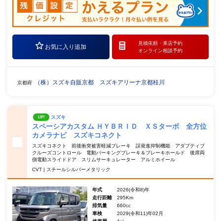
見積依頼・
来店予約
お気に入り追加
オンライン相談予約
（株）スズキ自販京都 スズキアリーナ京都桂川
京都府
スズキ
UP!
スペーシアカスタム ＨＹＢＲＩＤ ＸＳターボ 全方位
カメラナビ スズキコネクト
スズキコネクト 前後衝突被害軽減ブレーキ 誤発進抑制機能 アダプティブ
クルーズコントロール 電動パーキングブレーキ＆ブレーキホールド 後席両
側電動スライドドア スリムサーキュレーター アルミホイール
CVT | スチールシルバーメタリック
年式
2026(令和8)年
走行距離
295Km
排気量
660cc
車検
2029(令和11)年02月