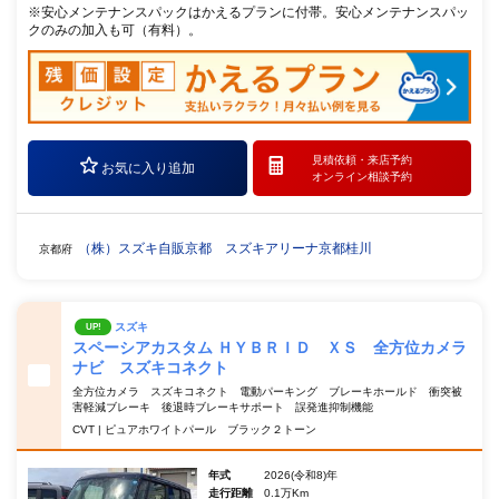
※安心メンテナンスパックはかえるプランに付帯。安心メンテナンスパッ
クのみの加入も可（有料）。
見積依頼・
来店予約
お気に入り追加
オンライン相談予約
（株）スズキ自販京都 スズキアリーナ京都桂川
京都府
スズキ
UP!
スペーシアカスタム ＨＹＢＲＩＤ ＸＳ 全方位カメラ
ナビ スズキコネクト
全方位カメラ スズキコネクト 電動パーキング ブレーキホールド 衝突被
害軽減ブレーキ 後退時ブレーキサポート 誤発進抑制機能
CVT | ピュアホワイトパール ブラック２トーン
年式
2026(令和8)年
走行距離
0.1万Km