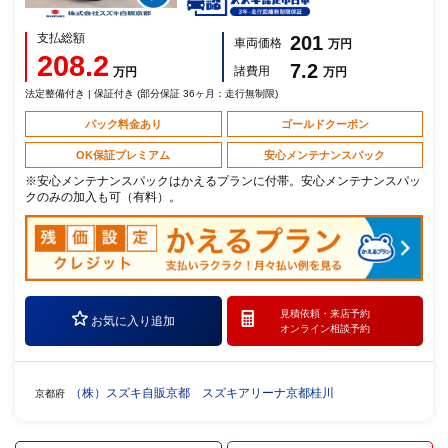
支払総額
201
車両価格
万円
208.2
7.2
諸費用
万円
万円
法定整備付き | 保証付き (部分保証 36ヶ月：走行無制限)
パック料金あり
ゴールドクーポン
OK保証プレミアム
安心メンテナンスパック
※安心メンテナンスパックはかえるプランに付帯。安心メンテナンスパッ
クのみの加入も可（有料）。
見積依頼・
来店予約
お気に入り追加
オンライン相談予約
（株）スズキ自販京都 スズキアリーナ京都桂川
京都府