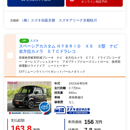
オンライン相談予約
（株）スズキ自販京都 スズキアリーナ京都桂川
京都府
スズキ
UP!
スペーシアカスタム ＨＹＢＲＩＤ ＸＳ ３型 ナビ
全方位カメラ ＥＴＣドラレコ
前後衝突被害軽減ブレーキ ナビ 全方位カメラ ＥＴＣ ドライブレコーダ
ー キーレスプッシュスタート アダプティブクルーズコントロール 後席両
側電動スライドドア シートヒーター
CVT | ムーンライトバイオレットパールメタリック
年式
2023(令和5)年
走行距離
2.7万Km
排気量
660cc
車検
車検整備付
修復歴
なし
支払総額
156
車両価格
万円
163.8
7.8
諸費用