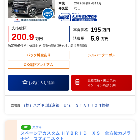
車検
2027(令和9)年11月
修復歴
なし
支払総額
195
車両価格
万円
200.9
5.9
諸費用
万円
万円
法定整備付き | 保証付き (部分保証 36ヶ月：走行無制限)
パック料金あり
シルバークーポン
OK保証プレミアム
見積依頼・
来店予約
お気に入り追加
オンライン相談予約
（株）スズキ自販京都 Ｕ’ｓ ＳＴＡＴＩＯＮ舞鶴
京都府
スズキ
UP!
スペーシアカスタム ＨＹＢＲＩＤ ＸＳ 全方位カメラ
ナビ スズキコネクト