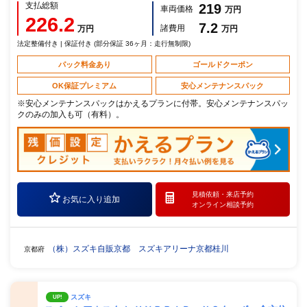
支払総額
219
車両価格
万円
226.2
7.2
諸費用
万円
万円
法定整備付き | 保証付き (部分保証 36ヶ月：走行無制限)
パック料金あり
ゴールドクーポン
OK保証プレミアム
安心メンテナンスパック
※安心メンテナンスパックはかえるプランに付帯。安心メンテナンスパッ
クのみの加入も可（有料）。
見積依頼・
来店予約
お気に入り追加
オンライン相談予約
（株）スズキ自販京都 スズキアリーナ京都桂川
京都府
スズキ
UP!