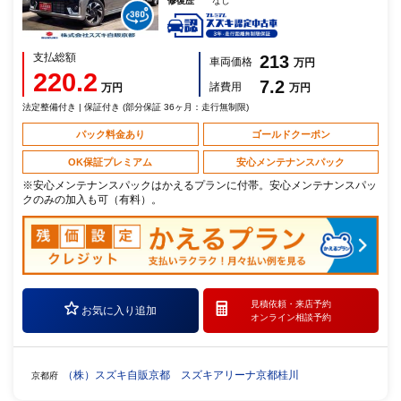
修復歴
なし
支払総額
213
車両価格
万円
220.2
7.2
諸費用
万円
万円
法定整備付き | 保証付き (部分保証 36ヶ月：走行無制限)
パック料金あり
ゴールドクーポン
OK保証プレミアム
安心メンテナンスパック
※安心メンテナンスパックはかえるプランに付帯。安心メンテナンスパッ
クのみの加入も可（有料）。
見積依頼・
来店予約
お気に入り追加
オンライン相談予約
（株）スズキ自販京都 スズキアリーナ京都桂川
京都府