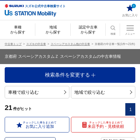
スズキ公式中古車検索サイト
0
お気に入り
車種
地域
認定中古車
から探す
から探す
から探す
検索
メニュー
中古車トップ
スズキの中古車
スペーシアカスタム他の中古車
京都府の中古車一覧(1件〜21件)
京都府 スペーシアカスタムＺ スペーシアカスタムの中古車情報
検索条件を変更する
車種で絞り込む
地域で絞り込む
21
件
がヒット
1
チェックした車をまとめて
チェックした車をまとめて
お気に入り追加
来店予約・見積依頼