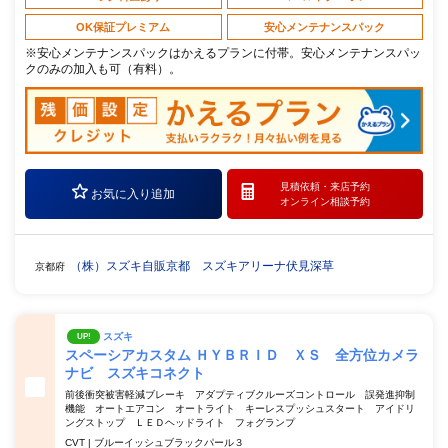
OK保証プレミアム
安心メンテナンスパック
※安心メンテナンスパックはかえるプランに付帯。安心メンテナンスパッ
クのみの加入も可（有料）。
見積依頼・
来店予約
お気に入り追加
オンライン相談予約
（株）スズキ自販京都 スズキアリーナ伏見深草
京都府
スズキ
UP!
スペーシアカスタム ＨＹＢＲＩＤ ＸＳ 全方位カメラ
ナビ スズキコネクト
前後衝突被害軽減ブレーキ アダプティブクルーズコントロール 誤発進抑制
機能 オートエアコン オートライト キーレスプッシュスタート アイドリ
ングストップ ＬＥＤヘッドライト フォグランプ
CVT | ブルーイッシュブラックパール３