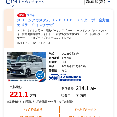
10件まとめてチェック
スズキ
NEW
スペーシアカスタム ＨＹＢＲＩＤ ＸＳターボ 全方位
カメラ ９インチナビ
スズキコネクト対応車 電動パーキングブレーキ ヘッドアップディスプレ
イ 後席両側電動スライドドア 前後衝突被害軽減ブレーキ 低速時ブレーキ
サポート アダプティブクルーズコントロール
CVT | ピュアホワイトパール
年式
2026(令和8)年
走行距離
475Km
排気量
660cc
車検
2029(令和11)年03月
修復歴
なし
支払総額
214.1
車両価格
万円
221.1
7
諸費用
万円
万円
法定整備付き | 保証付き (部分保証 36ヶ月：走行無制限)
パック料金あり
ゴールドクーポン