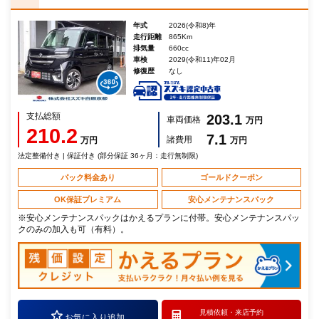
年式
2026(令和8)年
走行距離
865Km
排気量
660cc
車検
2029(令和11)年02月
修復歴
なし
支払総額
203.1
車両価格
万円
210.2
7.1
諸費用
万円
万円
法定整備付き | 保証付き (部分保証 36ヶ月：走行無制限)
パック料金あり
ゴールドクーポン
OK保証プレミアム
安心メンテナンスパック
※安心メンテナンスパックはかえるプランに付帯。安心メンテナンスパッ
クのみの加入も可（有料）。
見積依頼・
来店予約
お気に入り追加