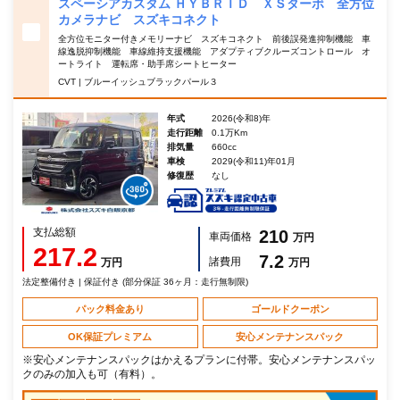
スペーシアカスタム ＨＹＢＲＩＤ ＸＳターボ 全方位
カメラナビ スズキコネクト
全方位モニター付きメモリーナビ スズキコネクト 前後誤発進抑制機能 車
線逸脱抑制機能 車線維持支援機能 アダプティブクルーズコントロール オ
ートライト 運転席・助手席シートヒーター
CVT | ブルーイッシュブラックパール３
年式
2026(令和8)年
走行距離
0.1万Km
排気量
660cc
車検
2029(令和11)年01月
修復歴
なし
支払総額
210
車両価格
万円
217.2
7.2
諸費用
万円
万円
法定整備付き | 保証付き (部分保証 36ヶ月：走行無制限)
パック料金あり
ゴールドクーポン
OK保証プレミアム
安心メンテナンスパック
※安心メンテナンスパックはかえるプランに付帯。安心メンテナンスパッ
クのみの加入も可（有料）。