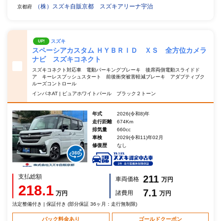
（株）スズキ自販京都 スズキアリーナ宇治
京都府
スズキ
UP!
スペーシアカスタム ＨＹＢＲＩＤ ＸＳ 全方位カメラ
ナビ スズキコネクト
スズキコネクト対応車 電動パーキングブレーキ 後席両側電動スライドド
ア キーレスプッシュスタート 前後衝突被害軽減ブレーキ アダプティブク
ルーズコントロール
インパネAT | ピュアホワイトパール ブラック２トーン
年式
2026(令和8)年
走行距離
674Km
排気量
660cc
車検
2029(令和11)年02月
修復歴
なし
支払総額
211
車両価格
万円
218.1
7.1
諸費用
万円
万円
法定整備付き | 保証付き (部分保証 36ヶ月：走行無制限)
パック料金あり
ゴールドクーポン