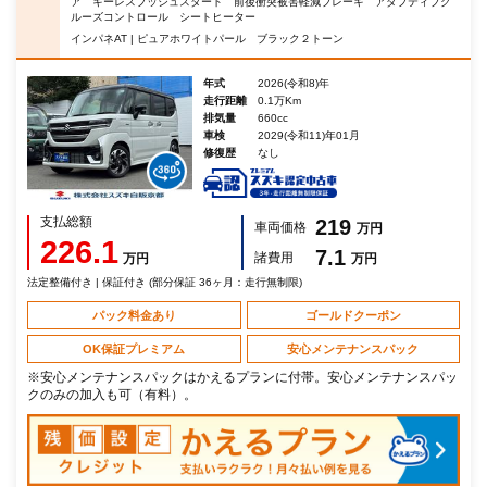
ア キーレスプッシュスタート 前後衝突被害軽減ブレーキ アダプティブク
ルーズコントロール シートヒーター
インパネAT | ピュアホワイトパール ブラック２トーン
年式
2026(令和8)年
走行距離
0.1万Km
排気量
660cc
車検
2029(令和11)年01月
修復歴
なし
支払総額
219
車両価格
万円
226.1
7.1
諸費用
万円
万円
法定整備付き | 保証付き (部分保証 36ヶ月：走行無制限)
パック料金あり
ゴールドクーポン
OK保証プレミアム
安心メンテナンスパック
※安心メンテナンスパックはかえるプランに付帯。安心メンテナンスパッ
クのみの加入も可（有料）。