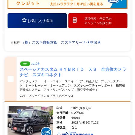
見積依頼・
来店予約
お気に入り追加
オンライン相談予約
（株）スズキ自販京都 スズキアリーナ伏見深草
京都府
スズキ
UP!
スペーシアカスタム ＨＹＢＲＩＤ ＸＳ 全方位カメラ
ナビ スズキコネクト
バックカメラ オートライト スライドドア 純正ナビ プッシュスター
ト シートヒーター オートエアコン スズキセーフティーサポート 衝突被
害軽減システム アイドリングストップ 衝突安全ボディ
CVT | ブルーイッシュブラックパール３
年式
2025(令和7)年
走行距離
0.2万Km
排気量
660cc
車検
2028(令和10)年12月
修復歴
なし