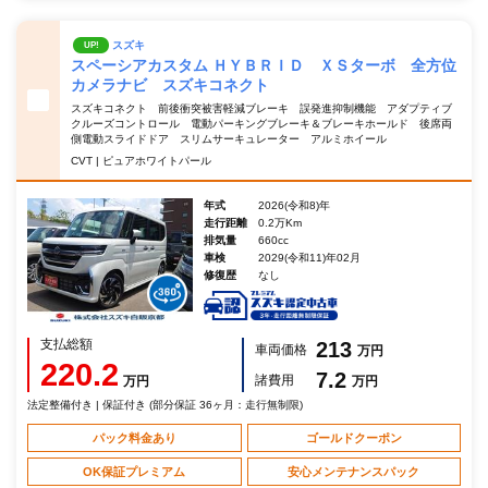
スズキ
UP!
スペーシアカスタム ＨＹＢＲＩＤ ＸＳターボ 全方位
カメラナビ スズキコネクト
スズキコネクト 前後衝突被害軽減ブレーキ 誤発進抑制機能 アダプティブ
クルーズコントロール 電動パーキングブレーキ＆ブレーキホールド 後席両
側電動スライドドア スリムサーキュレーター アルミホイール
CVT | ピュアホワイトパール
年式
2026(令和8)年
走行距離
0.2万Km
排気量
660cc
車検
2029(令和11)年02月
修復歴
なし
支払総額
213
車両価格
万円
220.2
7.2
諸費用
万円
万円
法定整備付き | 保証付き (部分保証 36ヶ月：走行無制限)
パック料金あり
ゴールドクーポン
OK保証プレミアム
安心メンテナンスパック