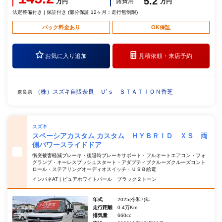
5.2
諸費用
万円
万円
法定整備付き | 保証付き (部分保証 12ヶ月：走行無制限)
パック料金あり
OK保証
お気に入り追加
見積依頼・
来店予約
（株）スズキ自販奈良 Ｕ’ｓ ＳＴＡＴＩＯＮ香芝
奈良県
スズキ
スペーシアカスタム カスタム ＨＹＢＲＩＤ ＸＳ 両
側パワースライドドア
衝突被害軽減ブレーキ・後退時ブレーキサポート・フルオートエアコン・フォ
グランプ・キーレスプッシュスタート・アダプティブクルーズクルーズコント
ロール・ステアリングオーディオスイッチ・ＵＳＢ給電
インパネAT | ピュアホワイトパール ブラック２トーン
年式
2025(令和7)年
走行距離
0.4万Km
排気量
660cc