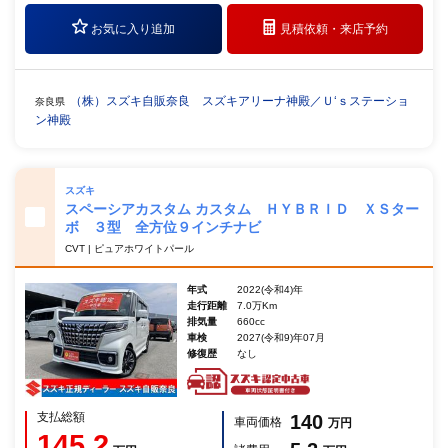
お気に入り追加
見積依頼・
来店予約
（株）スズキ自販奈良 スズキアリーナ神殿／Ｕ‘ｓステーショ
奈良県
ン神殿
スズキ
スペーシアカスタム カスタム ＨＹＢＲＩＤ ＸＳター
ボ ３型 全方位９インチナビ
CVT | ピュアホワイトパール
年式
2022(令和4)年
走行距離
7.0万Km
排気量
660cc
車検
2027(令和9)年07月
修復歴
なし
支払総額
140
車両価格
万円
145.2