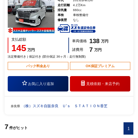
年式
2023(令和5)年
走行距離
4.2万Km
排気量
660cc
車検
車検整備付
修復歴
なし
支払総額
138
車両価格
万円
145
7
諸費用
万円
万円
法定整備付き | 保証付き (部分保証 36ヶ月：走行無制限)
パック料金あり
OK保証プレミアム
お気に入り追加
見積依頼・
来店予約
（株）スズキ自販奈良 Ｕ’ｓ ＳＴＡＴＩＯＮ香芝
奈良県
7
件
がヒット
1