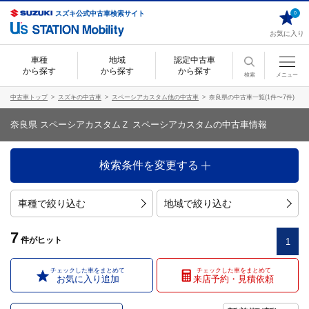
スズキ公式中古車検索サイト
0
お気に入り
車種
地域
認定中古車
から探す
から探す
から探す
検索
メニュー
中古車トップ
スズキの中古車
スペーシアカスタム他の中古車
奈良県の中古車一覧(1件〜7件)
奈良県 スペーシアカスタムＺ スペーシアカスタムの中古車情報
検索条件を変更する
車種で絞り込む
地域で絞り込む
7
件
がヒット
1
チェックした車をまとめて
チェックした車をまとめて
お気に入り追加
来店予約・見積依頼