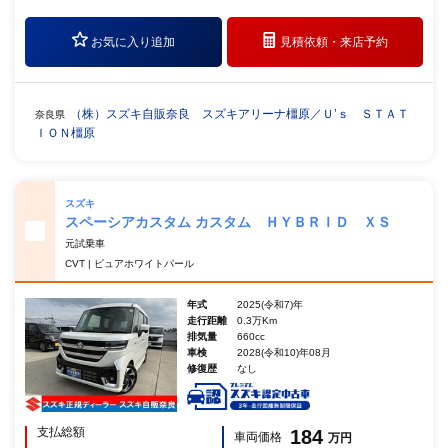
お気に入り追加
見積依頼・
来店予約
（株）スズキ自販奈良 スズキアリーナ橿原／Ｕ’ｓ ＳＴＡＴ
奈良県
ＩＯＮ橿原
スズキ
スペーシアカスタム カスタム ＨＹＢＲＩＤ ＸＳ
元試乗車
CVT | ピュアホワイトパール
年式
2025(令和7)年
走行距離
0.3万Km
排気量
660cc
車検
2028(令和10)年08月
修復歴
なし
支払総額
184
車両価格
万円