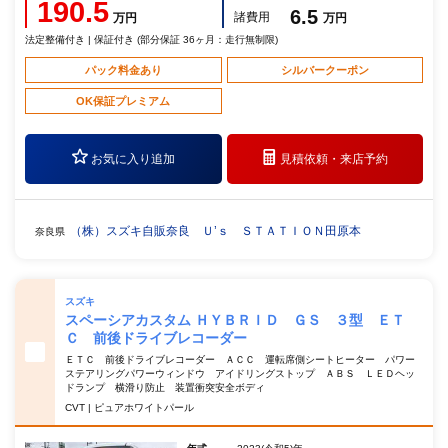
190.5
6.5
諸費用
万円
万円
法定整備付き | 保証付き (部分保証 36ヶ月：走行無制限)
パック料金あり
シルバークーポン
OK保証プレミアム
お気に入り追加
見積依頼・
来店予約
（株）スズキ自販奈良 Ｕ’ｓ ＳＴＡＴＩＯＮ田原本
奈良県
スズキ
スペーシアカスタム ＨＹＢＲＩＤ ＧＳ ３型 ＥＴ
Ｃ 前後ドライブレコーダー
ＥＴＣ 前後ドライブレコーダー ＡＣＣ 運転席側シートヒーター パワー
ステアリングパワーウィンドウ アイドリングストップ ＡＢＳ ＬＥＤヘッ
ドランプ 横滑り防止 装置衝突安全ボディ
CVT | ピュアホワイトパール