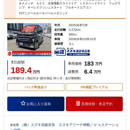
オスイッチ ＡＣＣ 左側電動スライドドア ＬＥＤヘッドライト フォグラ
ンプ キーレスプッシュスタート フルオートエアコン
CVT | クールカーキパールメタリック
年式
2025(令和7)年
走行距離
0.2万Km
排気量
660cc
車検
2028(令和10)年10月
修復歴
なし
支払総額
183
車両価格
万円
189.4
6.4
諸費用
万円
万円
法定整備付き | 保証付き (部分保証 36ヶ月：走行無制限)
パック料金あり
OK保証プレミアム
お気に入り追加
見積依頼・
来店予約
（株）スズキ自販奈良 スズキアリーナ神殿／Ｕ‘ｓステーショ
奈良県