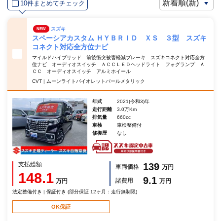
10件まとめてチェック
スズキ
NEW
スペーシアカスタム ＨＹＢＲＩＤ ＸＳ ３型 スズキ
コネクト対応全方位ナビ
マイルドハイブリッド 前後衝突被害軽減ブレーキ スズキコネクト対応全方
位ナビ オーディオスイッチ ＡＣＣＬＥＤヘッドライト フォグランプ Ａ
ＣＣ オーディオスイッチ アルミホイール
CVT | ムーンライトバイオレットパールメタリック
年式
2021(令和3)年
走行距離
3.0万Km
排気量
660cc
車検
車検整備付
修復歴
なし
支払総額
139
車両価格
万円
148.1
9.1
諸費用
万円
万円
法定整備付き | 保証付き (部分保証 12ヶ月：走行無制限)
OK保証