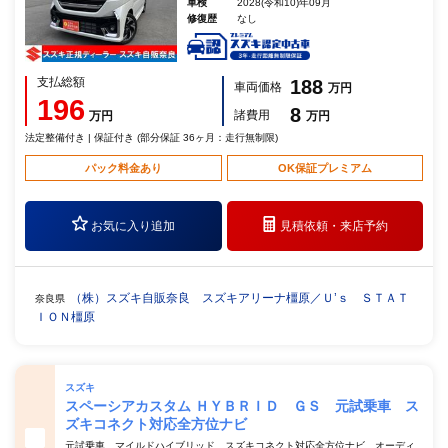
車検
2028(令和10)年09月
修復歴
なし
支払総額
188
車両価格
万円
196
8
諸費用
万円
万円
法定整備付き | 保証付き (部分保証 36ヶ月：走行無制限)
パック料金あり
OK保証プレミアム
お気に入り追加
見積依頼・
来店予約
（株）スズキ自販奈良 スズキアリーナ橿原／Ｕ’ｓ ＳＴＡＴ
奈良県
ＩＯＮ橿原
スズキ
スペーシアカスタム ＨＹＢＲＩＤ ＧＳ 元試乗車 ス
ズキコネクト対応全方位ナビ
元試乗車 マイルドハイブリッド スズキコネクト対応全方位ナビ オーディ