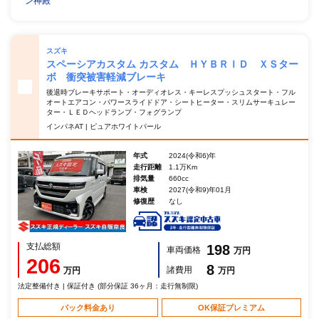
ン神殿
スズキ
スペーシアカスタム カスタム ＨＹＢＲＩＤ ＸＳター
ボ 衝突被害軽減ブレーキ
後退時ブレーキサポート・オーディオレス・キーレスプッシュスタート・フル
オートエアコン・パワースライドドア・シートヒーター・スリムサーキュレー
ター・ＬＥＤヘッドランプ・フォグランプ
インパネAT | ピュアホワイトパール
年式
2024(令和6)年
走行距離
1.1万Km
排気量
660cc
車検
2027(令和9)年01月
修復歴
なし
支払総額
198
車両価格
万円
206
8
諸費用
万円
万円
法定整備付き | 保証付き (部分保証 36ヶ月：走行無制限)
パック料金あり
OK保証プレミアム