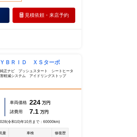
見積依頼・
来店予約
ＨＹＢＲＩＤ ＸＳターボ
 純正ナビ プッシュスタート シートヒータ
害軽減システム アイドリングストップ
224
車両価格
万円
7.1
諸費用
万円
28(令和10)年10月まで：60000km)
気量
車検
修復歴