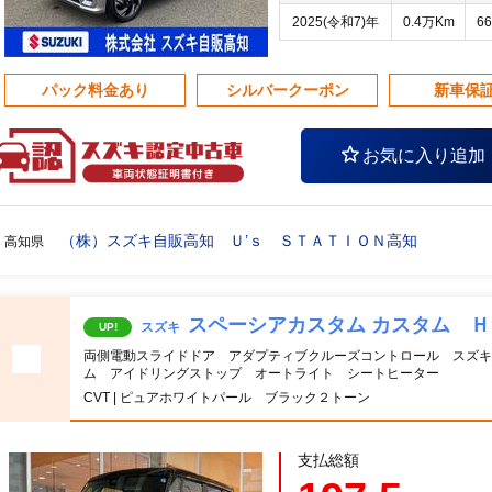
2025(令和7)年
0.4万Km
66
パック料金あり
シルバークーポン
新車保
お気に入り追加
（株）スズキ自販高知 Ｕ’ｓ ＳＴＡＴＩＯＮ高知
高知県
スペーシアカスタム カスタム 
スズキ
UP!
両側電動スライドドア アダプティブクルーズコントロール スズ
ム アイドリングストップ オートライト シートヒーター
CVT | ピュアホワイトパール ブラック２トーン
支払総額