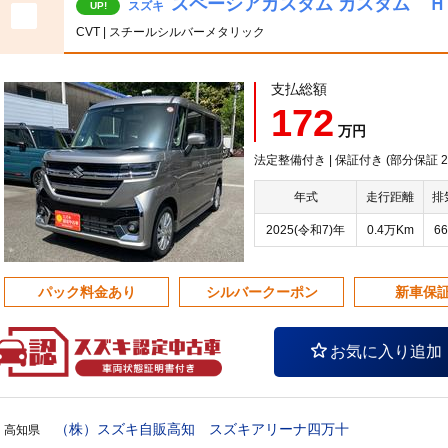
スペーシアカスタム カスタム 
スズキ
UP!
CVT | スチールシルバーメタリック
支払総額
172
万円
法定整備付き | 保証付き (部分保証 20
年式
走行距離
排
2025(令和7)年
0.4万Km
66
パック料金あり
シルバークーポン
新車保
お気に入り追加
（株）スズキ自販高知 スズキアリーナ四万十
高知県