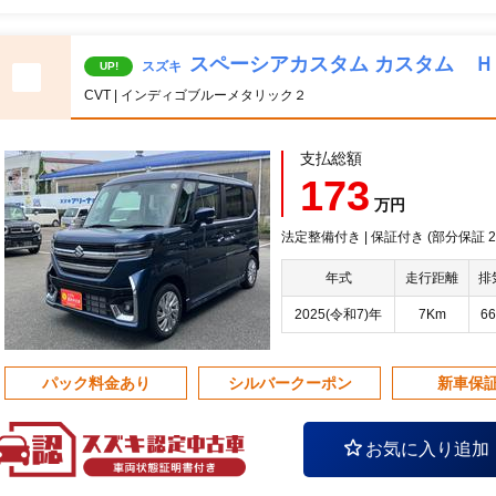
スペーシアカスタム カスタム 
スズキ
UP!
CVT | インディゴブルーメタリック２
支払総額
173
万円
法定整備付き | 保証付き (部分保証 20
年式
走行距離
排
2025(令和7)年
7Km
66
パック料金あり
シルバークーポン
新車保
お気に入り追加