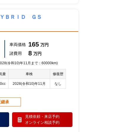
ＨＹＢＲＩＤ ＧＳ
165
車両価格
万円
8
諸費用
万円
28(令和10)年11月まで：60000km)
気量
車検
修復歴
0cc
2028(令和10)年11月
なし
証継承
見積依頼・
来店予約
オンライン相談予約