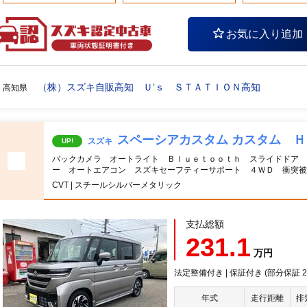
お気に入り追加
（株）スズキ自販高知 Ｕ’ｓ ＳＴＡＴＩＯＮ高知
高知県
スペーシアカスタム カスタム 
スズキ
UP!
バックカメラ オートライト Ｂｌｕｅｔｏｏｔｈ スライドドア
ー オートエアコン スズキセーフティーサポート ４ＷＤ 衝突被
CVT | スチールシルバーメタリック
支払総額
231.1
万円
法定整備付き | 保証付き (部分保証 20
年式
走行距離
排