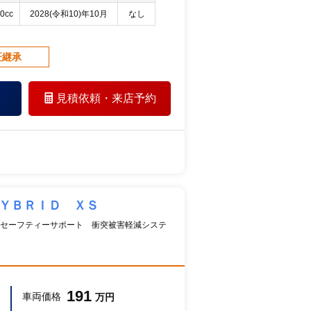
0cc
2028(令和10)年10月
なし
証継承
見積依頼・
来店予約
ＨＹＢＲＩＤ ＸＳ
キセーフティーサポート 衝突被害軽減システ
191
車両価格
万円