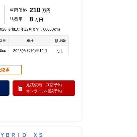
210
車両価格
万円
8
諸費用
万円
28(令和10)年12月まで：60000km)
気量
車検
修復歴
0cc
2028(令和10)年12月
なし
証継承
見積依頼・
来店予約
オンライン相談予約
ＨＹＢＲＩＤ ＸＳ