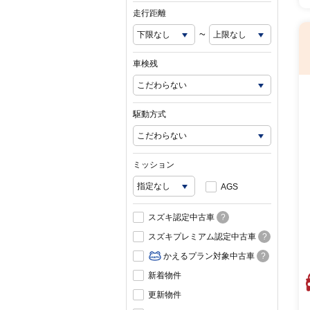
走行距離
~
車検残
駆動方式
ミッション
AGS
スズキ認定中古車
?
スズキプレミアム認定中古車
?
かえるプラン対象中古車
?
新着物件
更新物件