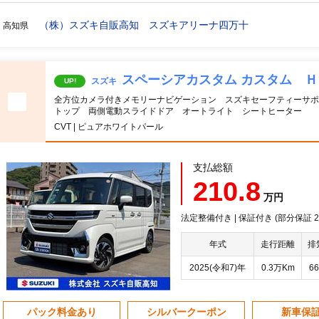
（株）スズキ自販高知 スズキアリーナ四万十
高知県
スペーシアカスタム カスタム 
スズキ
UP!
全方位カメラ付きメモリーナビゲーション スズキセーフティーサポ
トップ 両側電動スライドドア オートライト シートヒーター
CVT | ピュアホワイトパール
支払総額
210.8
万円
法定整備付き | 保証付き (部分保証 20
年式
走行距離
排
2025(令和7)年
0.3万Km
66
パック料金あり
シルバークーポン
新車保