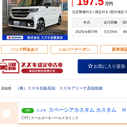
197.5
万円
法定整備付き | 保証付き (部分保証 20
年式
走行距離
排
2025(令和7)年
0.5万Km
66
パック料金あり
シルバークーポン
新車保
お気に入り追加
（株）スズキ自販高知 スズキアリーナ高知朝倉
高知県
スペーシアカスタム カスタム 
スズキ
UP!
CVT | クールカーキパールメタリック