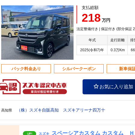
支払総額
218
万円
法定整備付き | 保証付き (部分保証 20
年式
走行距離
排
2025(令和7)年
0.3万Km
66
パック料金あり
シルバークーポン
新車保
お気に入り追加
（株）スズキ自販高知 スズキアリーナ四万十
高知県
スペーシアカスタム カスタム 
スズキ
UP!