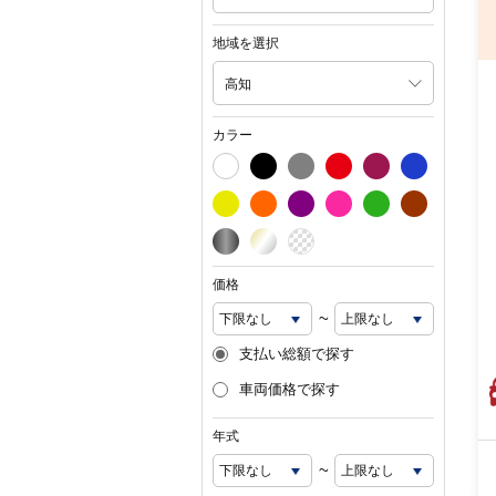
地域を選択
高知
カラー
価格
~
支払い総額で探す
車両価格で探す
年式
~