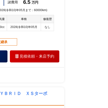
6.5
諸費用
万円
28(令和10)年05月まで：60000km)
気量
車検
修復歴
0cc
2028(令和10)年05月
なし
証継承
見積依頼・
来店予約
ＨＹＢＲＩＤ ＸＳターボ