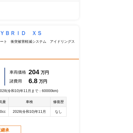
ＨＹＢＲＩＤ ＸＳ
ート 衝突被害軽減システム アイドリングス
204
車両価格
万円
6.8
諸費用
万円
28(令和10)年11月まで：60000km)
気量
車検
修復歴
0cc
2028(令和10)年11月
なし
証継承