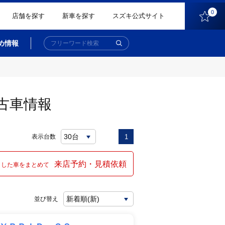
0
店舗を探す
新車を探す
スズキ公式サイト
め情報
古車情報
表示台数
1
来店予約・見積依頼
クした車をまとめて
並び替え