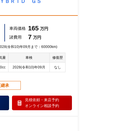
ＨＹＢＲＩＤ ＧＳ
165
車両価格
万円
7
諸費用
万円
28(令和10)年09月まで：60000km)
気量
車検
修復歴
0cc
2028(令和10)年09月
なし
証継承
見積依頼・
来店予約
オンライン相談予約