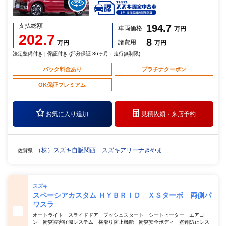
支払総額
194.7
車両価格
万円
202.7
8
諸費用
万円
万円
法定整備付き | 保証付き (部分保証 36ヶ月：走行無制限)
パック料金あり
プラチナクーポン
OK保証プレミアム
お気に入り追加
見積依頼・
来店予約
（株）スズキ自販関西 スズキアリーナきやま
佐賀県
スズキ
スペーシアカスタム ＨＹＢＲＩＤ ＸＳターボ 両側パ
ワスラ
オートライト スライドドア プッシュスタート シートヒーター エアコ
ン 衝突被害軽減システム 横滑り防止機能 衝突安全ボディ 盗難防止シス