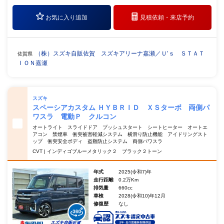
お気に入り追加
見積依頼・
来店予約
（株）スズキ自販佐賀 スズキアリーナ嘉瀬／Ｕ’ｓ ＳＴＡＴ
佐賀県
ＩＯＮ嘉瀬
スズキ
スペーシアカスタム ＨＹＢＲＩＤ ＸＳターボ 両側パ
ワスラ 電動Ｐ クルコン
オートライト スライドドア プッシュスタート シートヒーター オートエ
アコン 禁煙車 衝突被害軽減システム 横滑り防止機能 アイドリングスト
ップ 衝突安全ボディ 盗難防止システム 両側パワスラ
CVT | インディゴブルーメタリック２ ブラック２トーン
年式
2025(令和7)年
走行距離
0.2万Km
排気量
660cc
車検
2028(令和10)年12月
修復歴
なし