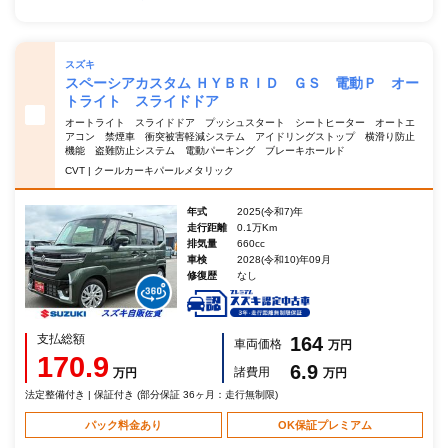
スズキ
スペーシアカスタム ＨＹＢＲＩＤ ＧＳ 電動Ｐ オー
トライト スライドドア
オートライト スライドドア プッシュスタート シートヒーター オートエ
アコン 禁煙車 衝突被害軽減システム アイドリングストップ 横滑り防止
機能 盗難防止システム 電動パーキング ブレーキホールド
CVT | クールカーキパールメタリック
年式
2025(令和7)年
走行距離
0.1万Km
排気量
660cc
車検
2028(令和10)年09月
修復歴
なし
支払総額
164
車両価格
万円
170.9
6.9
諸費用
万円
万円
法定整備付き | 保証付き (部分保証 36ヶ月：走行無制限)
パック料金あり
OK保証プレミアム