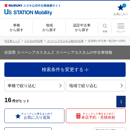
スズキ公式中古車検索サイト
0
お気に入り
車種
地域
認定中古車
から探す
から探す
から探す
検索
メニュー
中古車トップ
スズキの中古車
スペーシアカスタム他の中古車
佐賀県の中古車一覧(1件〜16件)
佐賀県 スペーシアカスタムＺ スペーシアカスタムの中古車情報
検索条件を変更する
車種で絞り込む
地域で絞り込む
16
件
がヒット
1
チェックした車をまとめて
チェックした車をまとめて
お気に入り追加
来店予約・見積依頼