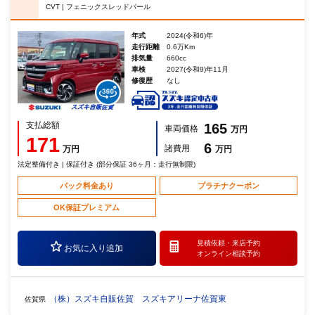
CVT | フェニックスレッドパール
年式
2024(令和6)年
走行距離
0.6万Km
排気量
660cc
車検
2027(令和9)年11月
修復歴
なし
支払総額
165
車両価格
万円
171
6
諸費用
万円
万円
法定整備付き | 保証付き (部分保証 36ヶ月：走行無制限)
パック料金あり
プラチナクーポン
OK保証プレミアム
見積依頼・
来店予約
お気に入り追加
オンライン相談予約
（株）スズキ自販佐賀 スズキアリーナ佐賀東
佐賀県