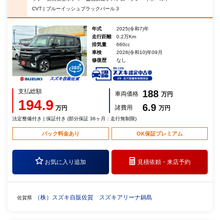
CVT | ブルーイッシュブラックパール３
年式
2025(令和7)年
走行距離
0.2万Km
排気量
660cc
車検
2028(令和10)年09月
修復歴
なし
支払総額
188
車両価格
万円
194.9
6.9
諸費用
万円
万円
法定整備付き | 保証付き (部分保証 36ヶ月：走行無制限)
パック料金あり
OK保証プレミアム
お気に入り追加
見積依頼・
来店予約
（株）スズキ自販佐賀 スズキアリーナ鍋島
佐賀県