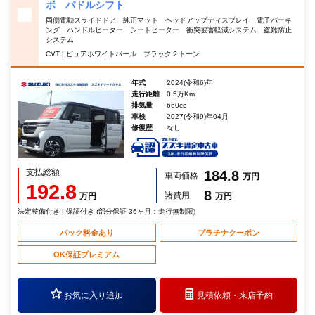
ボ パドルシフト
両側電動スライドドア 純正マット ヘッドアップディスプレイ 電子パーキ
ング ハンドルヒーター シートヒーター 衝突被害軽減システム 盗難防止
システム
CVT | ピュアホワイトパール ブラック２トーン
年式
2024(令和6)年
走行距離
0.5万Km
排気量
660cc
車検
2027(令和9)年04月
修復歴
なし
支払総額
184.8
車両価格
万円
192.8
8
諸費用
万円
万円
法定整備付き | 保証付き (部分保証 36ヶ月：走行無制限)
パック料金あり
プラチナクーポン
OK保証プレミアム
お気に入り追加
見積依頼・
来店予約