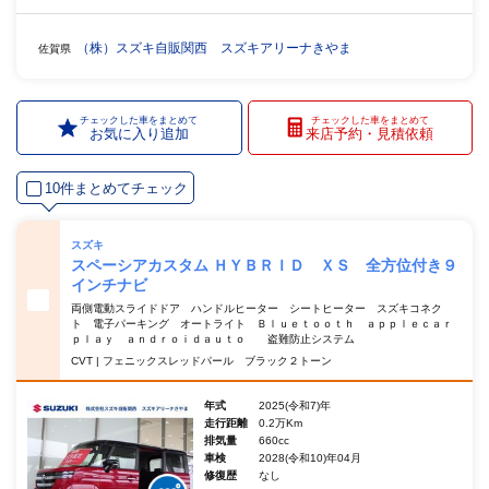
（株）スズキ自販関西 スズキアリーナきやま
佐賀県
チェックした車をまとめて
チェックした車をまとめて
お気に入り追加
来店予約・見積依頼
10件まとめてチェック
スズキ
スペーシアカスタム ＨＹＢＲＩＤ ＸＳ 全方位付き９
インチナビ
両側電動スライドドア ハンドルヒーター シートヒーター スズキコネク
ト 電子パーキング オートライト Ｂｌｕｅｔｏｏｔｈ ａｐｐｌｅｃａｒ
ｐｌａｙ ａｎｄｒｏｉｄａｕｔｏ 盗難防止システム
CVT | フェニックスレッドパール ブラック２トーン
年式
2025(令和7)年
走行距離
0.2万Km
排気量
660cc
車検
2028(令和10)年04月
修復歴
なし