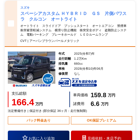
スズキ
スペーシアカスタム ＨＹＢＲＩＤ ＧＳ 片側パワス
ラ クルコン オートライト
オートライト スライドドア プッシュスタート オートエアコン 禁煙車
衝突被害軽減システム 横滑り防止機能 衝突安全ボディ 盗難防止システ
ム 電動パーキング ブレーキホールド ＬＥＤルームランプ
CVT | アーバンブラウンパールメタリック
年式
2025(令和7)年
走行距離
1.2万Km
排気量
660cc
車検
2028(令和10)年06月
修復歴
なし
支払総額
159.8
車両価格
万円
166.4
6.6
諸費用
万円
万円
法定整備付き | 保証付き (部分保証 36ヶ月：走行無制限)
パック料金あり
OK保証プレミアム
お気に入り追加
見積依頼・
来店予約