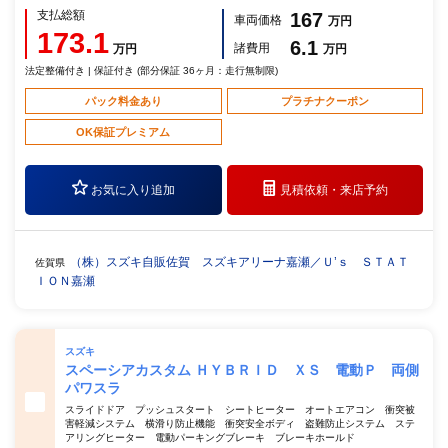
支払総額
167
車両価格
万円
173.1
6.1
諸費用
万円
万円
法定整備付き | 保証付き (部分保証 36ヶ月：走行無制限)
パック料金あり
プラチナクーポン
OK保証プレミアム
お気に入り追加
見積依頼・
来店予約
（株）スズキ自販佐賀 スズキアリーナ嘉瀬／Ｕ’ｓ ＳＴＡＴ
佐賀県
ＩＯＮ嘉瀬
スズキ
スペーシアカスタム ＨＹＢＲＩＤ ＸＳ 電動Ｐ 両側
パワスラ
スライドドア プッシュスタート シートヒーター オートエアコン 衝突被
害軽減システム 横滑り防止機能 衝突安全ボディ 盗難防止システム ステ
アリングヒーター 電動パーキングブレーキ ブレーキホールド