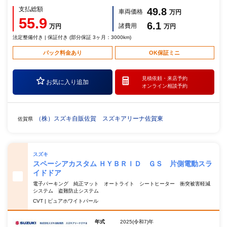
支払総額
49.8
車両価格
万円
55.9
6.1
諸費用
万円
万円
法定整備付き | 保証付き (部分保証 3ヶ月：3000km)
パック料金あり
OK保証ミニ
見積依頼・
来店予約
お気に入り追加
オンライン相談予約
（株）スズキ自販佐賀 スズキアリーナ佐賀東
佐賀県
スズキ
スペーシアカスタム ＨＹＢＲＩＤ ＧＳ 片側電動スラ
イドドア
電子パーキング 純正マット オートライト シートヒーター 衝突被害軽減
システム 盗難防止システム
CVT | ピュアホワイトパール
年式
2025(令和7)年