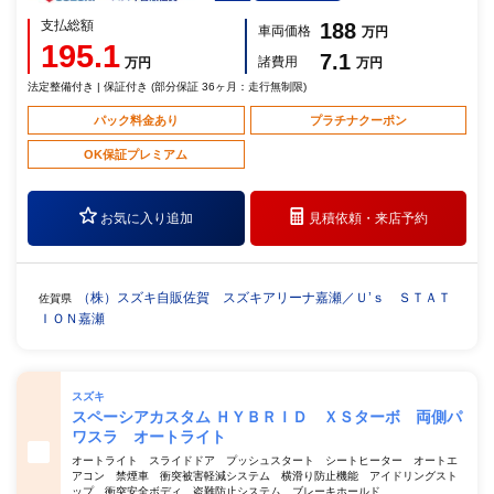
支払総額
188
車両価格
万円
195.1
7.1
諸費用
万円
万円
法定整備付き | 保証付き (部分保証 36ヶ月：走行無制限)
パック料金あり
プラチナクーポン
OK保証プレミアム
お気に入り追加
見積依頼・
来店予約
（株）スズキ自販佐賀 スズキアリーナ嘉瀬／Ｕ’ｓ ＳＴＡＴ
佐賀県
ＩＯＮ嘉瀬
スズキ
スペーシアカスタム ＨＹＢＲＩＤ ＸＳターボ 両側パ
ワスラ オートライト
オートライト スライドドア プッシュスタート シートヒーター オートエ
アコン 禁煙車 衝突被害軽減システム 横滑り防止機能 アイドリングスト
ップ 衝突安全ボディ 盗難防止システム ブレーキホールド