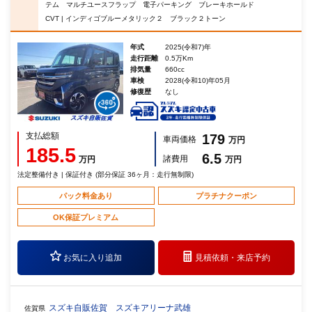
テム マルチユースフラップ 電子パーキング ブレーキホールド
CVT | インディゴブルーメタリック２ ブラック２トーン
年式
2025(令和7)年
走行距離
0.5万Km
排気量
660cc
車検
2028(令和10)年05月
修復歴
なし
支払総額
179
車両価格
万円
185.5
6.5
諸費用
万円
万円
法定整備付き | 保証付き (部分保証 36ヶ月：走行無制限)
パック料金あり
プラチナクーポン
OK保証プレミアム
お気に入り追加
見積依頼・
来店予約
スズキ自販佐賀 スズキアリーナ武雄
佐賀県