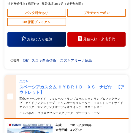
法定整備付き | 保証付き (部分保証 36ヶ月：走行無制限)
パック料金あり
プラチナクーポン
OK保証プレミアム
お気に入り追加
見積依頼・
来店予約
（株）スズキ自販佐賀 スズキアリーナ鍋島
佐賀県
スズキ
スペーシアカスタム ＨＹＢＲＩＤ ＸＳ ナビ付 【ア
ウトレット】
両側パワースライド ＬＥＤヘッドランプ＆ポジションランプ＆フォグラン
プ アイドリングストップ スリムサーキュレーター フロントシートサイド
エアバッグ ステアリングオーディオスイッチ スマートキー
インパネAT | ブリスクブルーメタリック ブラック２トーン
年式
2018(平成30)年
走行距離
4.2万Km