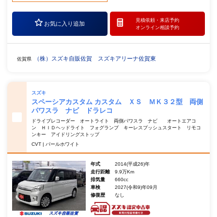
見積依頼・
来店予約
お気に入り追加
オンライン相談予約
（株）スズキ自販佐賀 スズキアリーナ佐賀東
佐賀県
スズキ
スペーシアカスタム カスタム ＸＳ ＭＫ３２型 両側
パワスラ ナビ ドラレコ
ドライブレコーダー オートライト 両側パワスラ ナビ オートエアコ
ン ＨＩＤヘッドライト フォグランプ キーレスプッシュスタート リモコ
ンキー アイドリングストップ
CVT | パールホワイト
年式
2014(平成26)年
走行距離
9.9万Km
排気量
660cc
車検
2027(令和9)年09月
修復歴
なし