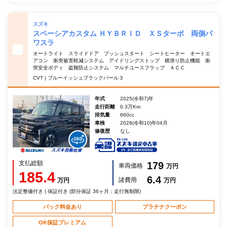
スズキ
スペーシアカスタム ＨＹＢＲＩＤ ＸＳターボ 両側パ
ワスラ
オートライト スライドドア プッシュスタート シートヒーター オートエ
アコン 衝突被害軽減システム アイドリングストップ 横滑り防止機能 衝
突安全ボディ 盗難防止システム マルチユースフラップ ＡＣＣ
CVT | ブルーイッシュブラックパール３
年式
2025(令和7)年
走行距離
0.3万Km
排気量
660cc
車検
2028(令和10)年04月
修復歴
なし
支払総額
179
車両価格
万円
185.4
6.4
諸費用
万円
万円
法定整備付き | 保証付き (部分保証 36ヶ月：走行無制限)
パック料金あり
プラチナクーポン
OK保証プレミアム