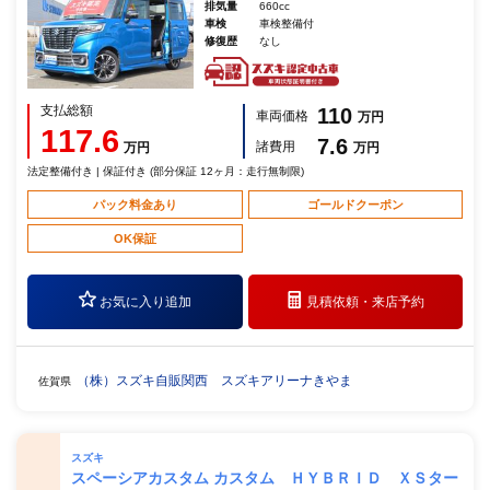
排気量
660cc
車検
車検整備付
修復歴
なし
支払総額
110
車両価格
万円
117.6
7.6
諸費用
万円
万円
法定整備付き | 保証付き (部分保証 12ヶ月：走行無制限)
パック料金あり
ゴールドクーポン
OK保証
お気に入り追加
見積依頼・
来店予約
（株）スズキ自販関西 スズキアリーナきやま
佐賀県
スズキ
スペーシアカスタム カスタム ＨＹＢＲＩＤ ＸＳター