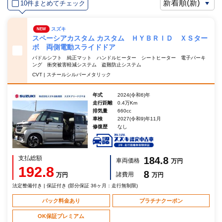
10件まとめてチェック
スズキ
NEW
スペーシアカスタム カスタム ＨＹＢＲＩＤ ＸＳター
ボ 両側電動スライドドア
パドルシフト 純正マット ハンドルヒーター シートヒーター 電子パーキ
ング 衝突被害軽減システム 盗難防止システム
CVT | スチールシルバーメタリック
年式
2024(令和6)年
走行距離
0.4万Km
排気量
660cc
車検
2027(令和9)年11月
修復歴
なし
支払総額
184.8
車両価格
万円
192.8
8
諸費用
万円
万円
法定整備付き | 保証付き (部分保証 36ヶ月：走行無制限)
パック料金あり
プラチナクーポン
OK保証プレミアム