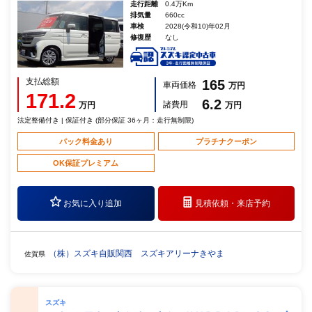
走行距離
0.4万Km
排気量
660cc
車検
2028(令和10)年02月
修復歴
なし
支払総額
165
車両価格
万円
171.2
6.2
諸費用
万円
万円
法定整備付き | 保証付き (部分保証 36ヶ月：走行無制限)
パック料金あり
プラチナクーポン
OK保証プレミアム
お気に入り追加
見積依頼・
来店予約
（株）スズキ自販関西 スズキアリーナきやま
佐賀県
スズキ