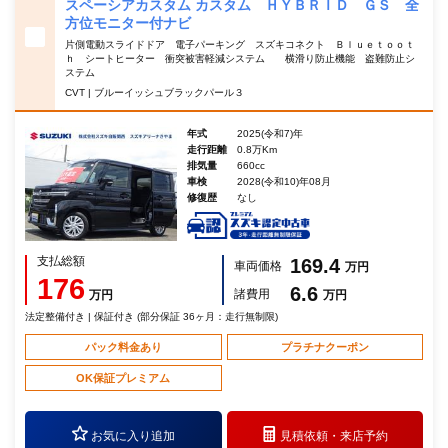
スペーシアカスタム カスタム ＨＹＢＲＩＤ ＧＳ 全
方位モニター付ナビ
片側電動スライドドア 電子パーキング スズキコネクト Ｂｌｕｅｔｏｏｔ
ｈ シートヒーター 衝突被害軽減システム 横滑り防止機能 盗難防止シ
ステム
CVT | ブルーイッシュブラックパール３
年式
2025(令和7)年
走行距離
0.8万Km
排気量
660cc
車検
2028(令和10)年08月
修復歴
なし
支払総額
169.4
車両価格
万円
176
6.6
諸費用
万円
万円
法定整備付き | 保証付き (部分保証 36ヶ月：走行無制限)
パック料金あり
プラチナクーポン
OK保証プレミアム
お気に入り追加
見積依頼・
来店予約