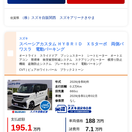
（株）スズキ自販関西 スズキアリーナきやま
佐賀県
スズキ
スペーシアカスタム ＨＹＢＲＩＤ ＸＳターボ 両側パ
ワスラ 電動パーキング
オートライト スライドドア プッシュスタート シートヒーター オートエ
アコン 禁煙車 衝突被害軽減システム ステアリングヒーター 横滑り防止
機能 盗難防止システム ブレーキホールド 電動パーキング
CVT | ピュアホワイトパール ブラック２トーン
年式
2026(令和8)年
走行距離
0.2万Km
排気量
660cc
車検
2029(令和11)年02月
修復歴
なし
支払総額
188
車両価格
万円
195.1
7.1
諸費用
万円
万円