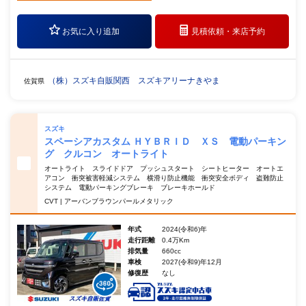
お気に入り追加
見積依頼・
来店予約
（株）スズキ自販関西 スズキアリーナきやま
佐賀県
スズキ
スペーシアカスタム ＨＹＢＲＩＤ ＸＳ 電動パーキン
グ クルコン オートライト
オートライト スライドドア プッシュスタート シートヒーター オートエ
アコン 衝突被害軽減システム 横滑り防止機能 衝突安全ボディ 盗難防止
システム 電動パーキングブレーキ ブレーキホールド
CVT | アーバンブラウンパールメタリック
年式
2024(令和6)年
走行距離
0.4万Km
排気量
660cc
車検
2027(令和9)年12月
修復歴
なし