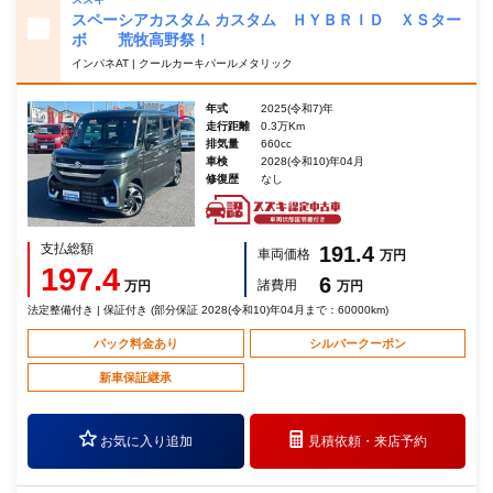
スペーシアカスタム カスタム ＨＹＢＲＩＤ ＸＳター
ボ 荒牧高野祭！
インパネAT | クールカーキパールメタリック
年式
2025(令和7)年
走行距離
0.3万Km
排気量
660cc
車検
2028(令和10)年04月
修復歴
なし
支払総額
191.4
車両価格
万円
197.4
6
諸費用
万円
万円
法定整備付き | 保証付き (部分保証 2028(令和10)年04月まで：60000km)
パック料金あり
シルバークーポン
新車保証継承
お気に入り追加
見積依頼・
来店予約