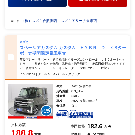
（株）スズキ自販関西 スズキアリーナ倉敷西
岡山県
スズキ
スペーシアカスタム カスタム ＨＹＢＲＩＤ ＸＳター
ボ ☆期間限定目玉車☆
前後ブレーキサポート 追従機能付クルーズコントロール ＬＥＤオートヘッ
ドライト 発進お知らせ機能〔先行車・信号切替〕 後席両側電動スライドド
ア 後席サンシェード サーキュレーター フロアマット 取説有
インパネAT | クールカーキパールメタリック
年式
2024(令和6)年
走行距離
0.3万Km
排気量
660cc
車検
2027(令和9)年07月
修復歴
なし
支払総額
182.6
車両価格
万円
188.8
6.2
諸費用
万円
万円