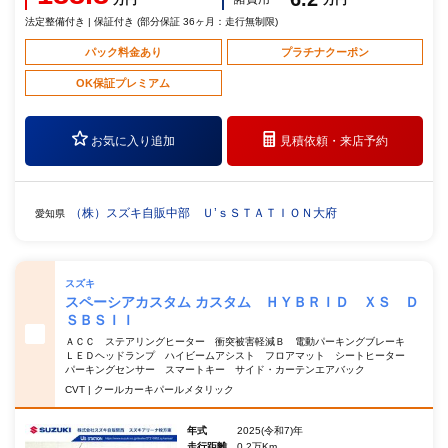
法定整備付き | 保証付き (部分保証 36ヶ月：走行無制限)
パック料金あり
プラチナクーポン
OK保証プレミアム
お気に入り追加
見積依頼・
来店予約
（株）スズキ自販中部 Ｕ’ｓＳＴＡＴＩＯＮ大府
愛知県
スズキ
スペーシアカスタム カスタム ＨＹＢＲＩＤ ＸＳ Ｄ
ＳＢＳＩＩ
ＡＣＣ ステアリングヒーター 衝突被害軽減Ｂ 電動パーキングブレーキ
ＬＥＤヘッドランプ ハイビームアシスト フロアマット シートヒーター
パーキングセンサー スマートキー サイド・カーテンエアバック
CVT | クールカーキパールメタリック
年式
2025(令和7)年
走行距離
0.2万Km