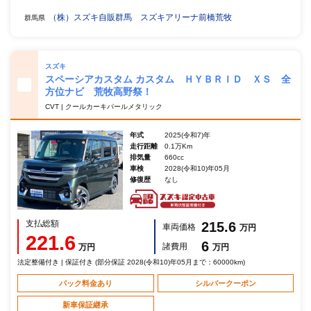
（株）スズキ自販群馬 スズキアリーナ前橋荒牧
群馬県
スズキ
スペーシアカスタム カスタム ＨＹＢＲＩＤ ＸＳ 全
方位ナビ 荒牧高野祭！
CVT | クールカーキパールメタリック
年式
2025(令和7)年
走行距離
0.1万Km
排気量
660cc
車検
2028(令和10)年05月
修復歴
なし
支払総額
215.6
車両価格
万円
221.6
6
諸費用
万円
万円
法定整備付き | 保証付き (部分保証 2028(令和10)年05月まで：60000km)
パック料金あり
シルバークーポン
新車保証継承