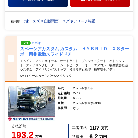
（株）スズキ自販関西 スズキアリーナ福重
福岡県
スズキ
UP!
スペーシアカスタム カスタム ＨＹＢＲＩＤ ＸＳター
ボ 両側電動スライドドア
１５インチアルミホイール オートライト プッシュスタート パドルシフ
ト ステアリングヒーター シートヒーター オートエアコン 衝突被害軽減
システム アイドリングストップ 横滑り防止機能 衝突安全ボディ
CVT | クールカーキパールメタリック
年式
2025(令和7)年
走行距離
224Km
排気量
660cc
車検
2028(令和10)年03月
修復歴
なし
支払総額
187
車両価格
万円
193.2
6.2
諸費用
万円
万円