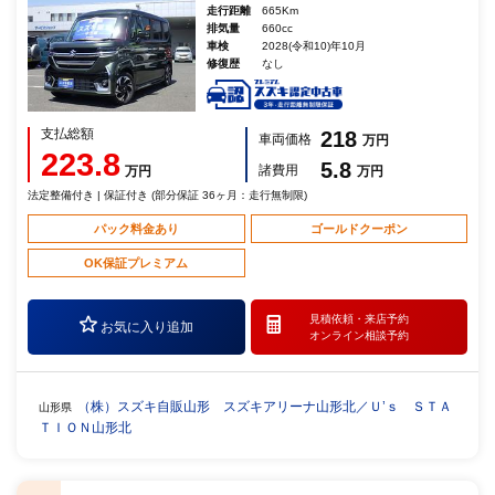
走行距離
665Km
排気量
660cc
車検
2028(令和10)年10月
修復歴
なし
支払総額
218
車両価格
万円
223.8
5.8
諸費用
万円
万円
法定整備付き | 保証付き (部分保証 36ヶ月：走行無制限)
パック料金あり
ゴールドクーポン
OK保証プレミアム
見積依頼・
来店予約
お気に入り追加
オンライン相談予約
（株）スズキ自販山形 スズキアリーナ山形北／Ｕ’ｓ ＳＴＡ
山形県
ＴＩＯＮ山形北