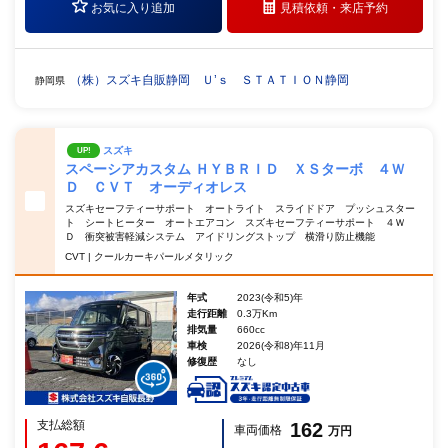
お気に入り追加
見積依頼・
来店予約
（株）スズキ自販静岡 Ｕ’ｓ ＳＴＡＴＩＯＮ静岡
静岡県
スズキ
UP!
スペーシアカスタム ＨＹＢＲＩＤ ＸＳターボ ４Ｗ
Ｄ ＣＶＴ オーディオレス
スズキセーフティーサポート オートライト スライドドア プッシュスター
ト シートヒーター オートエアコン スズキセーフティーサポート ４Ｗ
Ｄ 衝突被害軽減システム アイドリングストップ 横滑り防止機能
CVT | クールカーキパールメタリック
年式
2023(令和5)年
走行距離
0.3万Km
排気量
660cc
車検
2026(令和8)年11月
修復歴
なし
支払総額
162
車両価格
万円