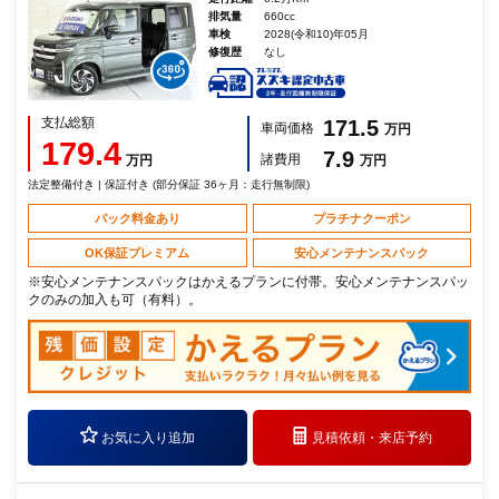
排気量
660cc
車検
2028(令和10)年05月
修復歴
なし
支払総額
171.5
車両価格
万円
179.4
7.9
諸費用
万円
万円
法定整備付き | 保証付き (部分保証 36ヶ月：走行無制限)
パック料金あり
プラチナクーポン
OK保証プレミアム
安心メンテナンスパック
※安心メンテナンスパックはかえるプランに付帯。安心メンテナンスパッ
クのみの加入も可（有料）。
お気に入り追加
見積依頼・
来店予約