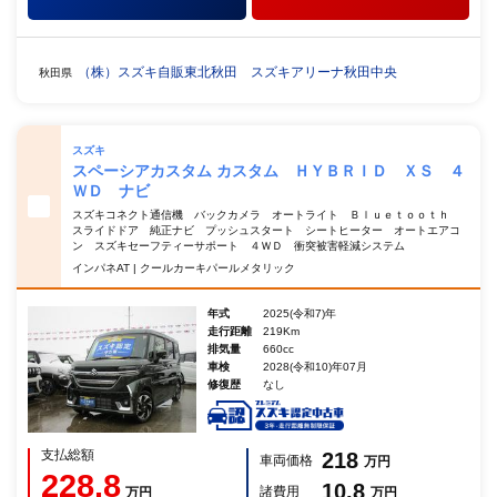
（株）スズキ自販東北秋田 スズキアリーナ秋田中央
秋田県
スズキ
スペーシアカスタム カスタム ＨＹＢＲＩＤ ＸＳ ４
ＷＤ ナビ
スズキコネクト通信機 バックカメラ オートライト Ｂｌｕｅｔｏｏｔｈ
スライドドア 純正ナビ プッシュスタート シートヒーター オートエアコ
ン スズキセーフティーサポート ４ＷＤ 衝突被害軽減システム
インパネAT | クールカーキパールメタリック
年式
2025(令和7)年
走行距離
219Km
排気量
660cc
車検
2028(令和10)年07月
修復歴
なし
支払総額
218
車両価格
万円
228.8
10.8
諸費用
万円
万円