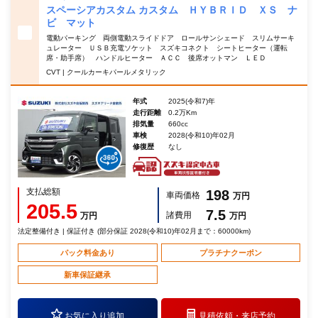
スペーシアカスタム カスタム ＨＹＢＲＩＤ ＸＳ ナ
ビ マット
電動パーキング 両側電動スライドドア ロールサンシェード スリムサーキ
ュレーター ＵＳＢ充電ソケット スズキコネクト シートヒーター（運転
席・助手席） ハンドルヒーター ＡＣＣ 後席オットマン ＬＥＤ
CVT | クールカーキパールメタリック
年式
2025(令和7)年
走行距離
0.2万Km
排気量
660cc
車検
2028(令和10)年02月
修復歴
なし
支払総額
198
車両価格
万円
205.5
7.5
諸費用
万円
万円
法定整備付き | 保証付き (部分保証 2028(令和10)年02月まで：60000km)
パック料金あり
プラチナクーポン
新車保証継承
お気に入り追加
見積依頼・
来店予約