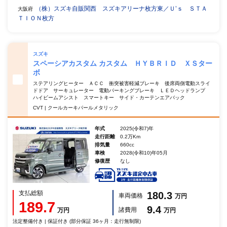
（株）スズキ自販関西 スズキアリーナ枚方東／Ｕ’ｓ ＳＴＡ
大阪府
ＴＩＯＮ枚方
スズキ
スペーシアカスタム カスタム ＨＹＢＲＩＤ ＸＳター
ボ
ステアリングヒーター ＡＣＣ 衝突被害軽減ブレーキ 後席両側電動スライ
ドドア サーキュレーター 電動パーキングブレーキ ＬＥＤヘッドランプ
ハイビームアシスト スマートキー サイド・カーテンエアバック
CVT | クールカーキパールメタリック
年式
2025(令和7)年
走行距離
0.2万Km
排気量
660cc
車検
2028(令和10)年05月
修復歴
なし
支払総額
180.3
車両価格
万円
189.7
9.4
諸費用
万円
万円
法定整備付き | 保証付き (部分保証 36ヶ月：走行無制限)