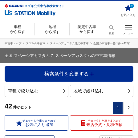
スズキ公式中古車検索サイト
0
お気に入り
車種
地域
認定中古車
から探す
から探す
から探す
検索
メニュー
中古車トップ
スズキの中古車
スペーシアカスタム他の中古車
全国の中古車一覧(1件〜42件)
全国 スペーシアカスタムＺ スペーシアカスタムの中古車情報
検索条件を変更する
車種で絞り込む
地域で絞り込む
42
件
がヒット
1
2
チェックした車をまとめて
チェックした車をまとめて
お気に入り追加
来店予約・見積依頼