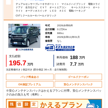
デュアルセンサーブレーキサポートＩＩ マイルドハイブリッド 電動スライ
ドアド 全方位ナビ ＣＶＴ オートエアコン キーレススタート オート
ライト オーディオスイッチ ＬＥＤ ＡＣＣ 電動パーキング
CVT | クールカーキパールメタリック
年式
2026(令和8)年
走行距離
0.2万Km
排気量
660cc
車検
2029(令和11)年01月
修復歴
なし
支払総額
188
車両価格
万円
195.7
7.7
諸費用
万円
万円
法定整備付き | 保証付き (部分保証 36ヶ月：走行無制限)
パック料金あり
ゴールドクーポン
OK保証プレミアム
安心メンテナンスパック
※安心メンテナンスパックはかえるプランに付帯。安心メンテナンスパッ
クのみの加入も可（有料）。