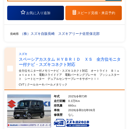
お気に入り追加
スピード見積・
来店予約
（株）スズキ自販長崎 スズキアリーナ佐世保北部
長崎県
スズキ
スペーシアカスタム ＨＹＢＲＩＤ ＸＳ 全方位モニタ
ー付ナビ・スズキコネクト対応
全方位モニター付メモリーナビ・スズキコネクト対応 オートライト Ｂｌｕ
ｅｔｏｏｔｈ 電動スライドドア 電動パーキングブレーキ プッシュスター
ト シートヒーター デュアルセンサーブレーキサポートＩＩ
CVT | クールカーキパールメタリック
年式
2025(令和7)年
走行距離
0.3万Km
排気量
660cc
車検
2028(令和10)年09月
修復歴
なし