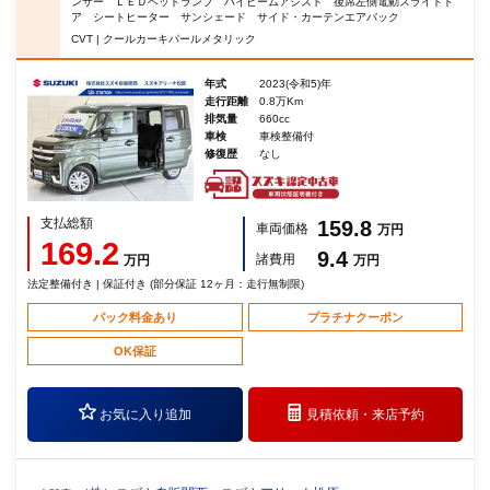
ンサー ＬＥＤヘッドランプ ハイビームアシスト 後席左側電動スライドド
ア シートヒーター サンシェード サイド・カーテンエアバック
CVT | クールカーキパールメタリック
年式
2023(令和5)年
走行距離
0.8万Km
排気量
660cc
車検
車検整備付
修復歴
なし
支払総額
159.8
車両価格
万円
169.2
9.4
諸費用
万円
万円
法定整備付き | 保証付き (部分保証 12ヶ月：走行無制限)
パック料金あり
プラチナクーポン
OK保証
お気に入り追加
見積依頼・
来店予約