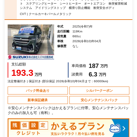
ト ステアリングヒーター シートヒーター オートエアコン 衝突被害軽減
システム アイドリングストップ 横滑り防止機能 衝突安全ボディ
CVT | クールカーキパールメタリック
年式
2025(令和7)年
走行距離
119Km
排気量
660cc
車検
2028(令和10)年04月
修復歴
なし
支払総額
187
車両価格
万円
193.3
6.3
諸費用
万円
万円
法定整備付き | 保証付き (部分保証 2028(令和10)年04月まで：60000km)
パック料金あり
シルバークーポン
新車保証継承
安心メンテナンスパック
※安心メンテナンスパックはかえるプランに付帯。安心メンテナンスパッ
クのみの加入も可（有料）。