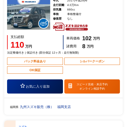
年式
2017(平成29)年
走行距離
4.0万Km
排気量
660cc
車検
車検整備付
修復歴
なし
支払総額
102
車両価格
万円
110
8
諸費用
万円
万円
法定整備付き | 保証付き (部分保証 12ヶ月：走行無制限)
パック料金あり
シルバークーポン
OK保証
スピード見積・
来店予約
お気に入り追加
オンライン相談予約
九州スズキ販売（株） 福岡支店
福岡県
スズキ