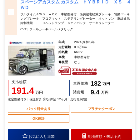
スペーシアカスタム カスタム ＨＹＢＲＩＤ ＸＳ ４
ＷＤ
フルタイム４ＷＤ ＡＣＣ 車検整備付 衝突被害軽減ブレーキ 電動パーキ
ングブレーキ フロアマット ステアリングヒーター オットマン 車線逸脱
抑制機能 ＬＥＤヘッドランプ ６エアバック サーキュレーター
CVT | クールカーキパールメタリック
年式
2024(令和6)年
走行距離
0.3万Km
排気量
660cc
車検
車検整備付
修復歴
なし
支払総額
182
車両価格
万円
191.4
9.4
諸費用
万円
万円
法定整備付き | 保証付き (部分保証 12ヶ月：走行無制限)
パック料金あり
プラチナクーポン
OK保証
お気に入り追加
見積依頼・
来店予約