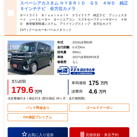
スペーシアカスタム ＨＹＢＲＩＤ ＧＳ ４ＷＤ 純正
９インチナビ 全方位カメラ
オートライト Ｂｌｕｅｔｏｏｔｈ スライドドア 純正ナビ プッシュスタ
ート シートヒーター オートエアコン スズキセーフティーサポート ４Ｗ
Ｄ 衝突被害軽減システム アイドリングストップ 全方位カメラ
CVT | クールカーキパールメタリック
年式
2024(令和6)年
走行距離
0.4万Km
排気量
660cc
車検
2027(令和9)年09月
修復歴
なし
支払総額
175
車両価格
万円
179.6
4.6
諸費用
万円
万円
法定整備付き | 保証付き (部分保証 36ヶ月：走行無制限)
パック料金あり
ゴールドクーポン
OK保証プレミアム
お気に入り追加
見積依頼・
来店予約