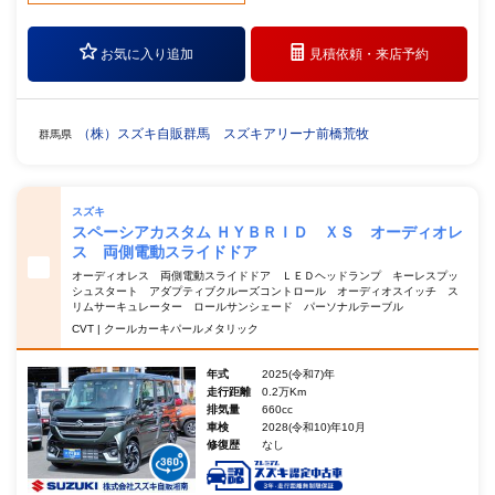
お気に入り追加
見積依頼・
来店予約
（株）スズキ自販群馬 スズキアリーナ前橋荒牧
群馬県
スズキ
スペーシアカスタム ＨＹＢＲＩＤ ＸＳ オーディオレ
ス 両側電動スライドドア
オーディオレス 両側電動スライドドア ＬＥＤヘッドランプ キーレスプッ
シュスタート アダプティブクルーズコントロール オーディオスイッチ ス
リムサーキュレーター ロールサンシェード パーソナルテーブル
CVT | クールカーキパールメタリック
年式
2025(令和7)年
走行距離
0.2万Km
排気量
660cc
車検
2028(令和10)年10月
修復歴
なし