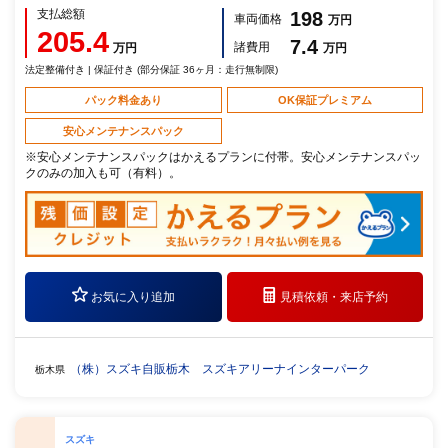
支払総額
198
車両価格
万円
205.4
7.4
諸費用
万円
万円
法定整備付き | 保証付き (部分保証 36ヶ月：走行無制限)
パック料金あり
OK保証プレミアム
安心メンテナンスパック
※安心メンテナンスパックはかえるプランに付帯。安心メンテナンスパッ
クのみの加入も可（有料）。
お気に入り追加
見積依頼・
来店予約
（株）スズキ自販栃木 スズキアリーナインターパーク
栃木県
スズキ