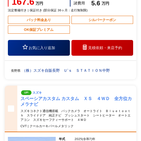
167.6
5.6
諸費用
万円
万円
法定整備付き | 保証付き (部分保証 36ヶ月：走行無制限)
パック料金あり
シルバークーポン
OK保証プレミアム
お気に入り追加
見積依頼・
来店予約
（株）スズキ自販長野 Ｕ’ｓ ＳＴＡＴＩＯＮ中野
長野県
スズキ
UP!
スペーシアカスタム カスタム ＸＳ ４ＷＤ 全方位カ
メラナビ
スズキコネクト通信機搭載 バックカメラ オートライト Ｂｌｕｅｔｏｏｔ
ｈ スライドドア 純正ナビ プッシュスタート シートヒーター オートエ
アコン スズキセーフティーサポート ４ＷＤ
CVT | クールカーキパールメタリック
年式
2025(令和7)年