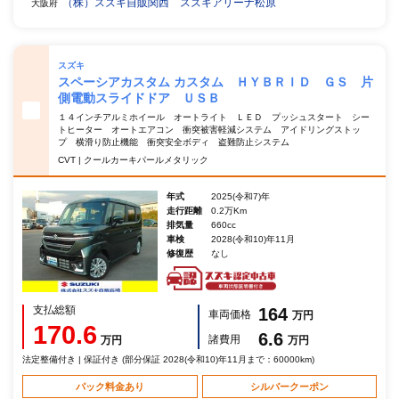
（株）スズキ自販関西 スズキアリーナ松原
大阪府
スズキ
スペーシアカスタム カスタム ＨＹＢＲＩＤ ＧＳ 片
側電動スライドドア ＵＳＢ
１４インチアルミホイール オートライト ＬＥＤ プッシュスタート シー
トヒーター オートエアコン 衝突被害軽減システム アイドリングストッ
プ 横滑り防止機能 衝突安全ボディ 盗難防止システム
CVT | クールカーキパールメタリック
年式
2025(令和7)年
走行距離
0.2万Km
排気量
660cc
車検
2028(令和10)年11月
修復歴
なし
支払総額
164
車両価格
万円
170.6
6.6
諸費用
万円
万円
法定整備付き | 保証付き (部分保証 2028(令和10)年11月まで：60000km)
パック料金あり
シルバークーポン