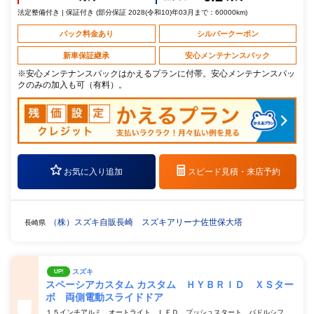
法定整備付き | 保証付き (部分保証 2028(令和10)年03月まで：60000km)
パック料金あり
シルバークーポン
新車保証継承
安心メンテナンスパック
※安心メンテナンスパックはかえるプランに付帯。安心メンテナンスパッ
クのみの加入も可（有料）。
お気に入り追加
スピード見積・
来店予約
（株）スズキ自販長崎 スズキアリーナ佐世保大塔
長崎県
スズキ
UP!
スペーシアカスタム カスタム ＨＹＢＲＩＤ ＸＳター
ボ 両側電動スライドドア
１５インチアルミ オートライト ＬＥＤ プッシュスタート パドルシフ