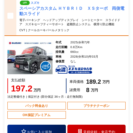
スズキ
UP!
スペーシアカスタム ＨＹＢＲＩＤ ＸＳターボ 両側電
動スライド
電子パーキング ヘッドアップディスプレイ シートヒーター スライドド
ア スズキセーフティーサポート 盗難防止システム 横滑り防止機能
CVT | クールカーキパールメタリック
年式
2025(令和7)年
走行距離
0.8万Km
排気量
660cc
車検
2028(令和10)年03月
修復歴
なし
支払総額
189.2
車両価格
万円
197.2
8
諸費用
万円
万円
法定整備付き | 保証付き (部分保証 36ヶ月：走行無制限)
パック料金あり
プラチナクーポン
OK保証プレミアム
お気に入り追加
見積依頼・
来店予約