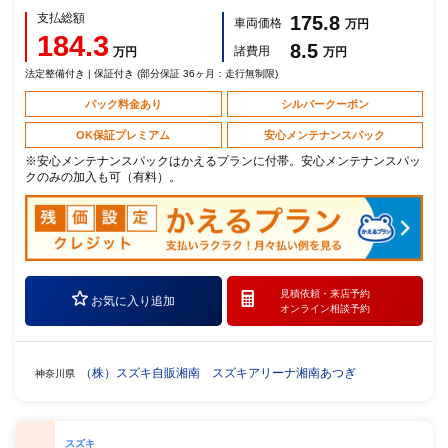
支払総額
175.8
車両価格
万円
184.3
8.5
諸費用
万円
万円
法定整備付き | 保証付き (部分保証 36ヶ月：走行無制限)
パック料金あり
シルバークーポン
OK保証プレミアム
安心メンテナンスパック
※安心メンテナンスパックはかえるプランに付帯。安心メンテナンスパッ
クのみの加入も可（有料）。
見積依頼・
来店予約
お気に入り追加
オンライン相談予約
（株）スズキ自販湘南 スズキアリーナ湘南あつぎ
神奈川県
スズキ