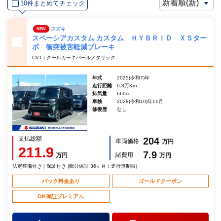
10件まとめてチェック
スズキ
NEW
スペーシアカスタム カスタム ＨＹＢＲＩＤ ＸＳター
ボ 衝突被害軽減ブレーキ
CVT | クールカーキパールメタリック
年式
2025(令和7)年
走行距離
0.3万Km
排気量
660cc
車検
2028(令和10)年11月
修復歴
なし
支払総額
204
車両価格
万円
211.9
7.9
諸費用
万円
万円
法定整備付き | 保証付き (部分保証 36ヶ月：走行無制限)
パック料金あり
ゴールドクーポン
OK保証プレミアム