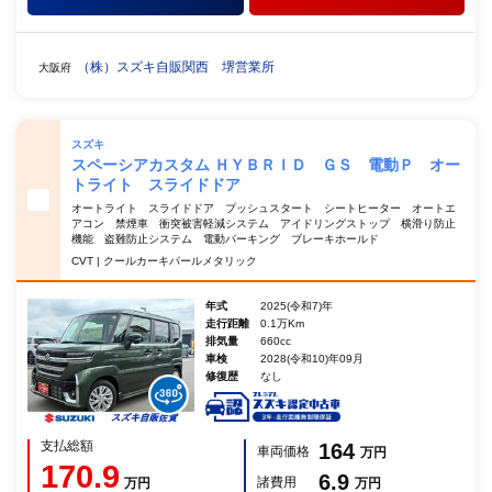
（株）スズキ自販関西 堺営業所
大阪府
スズキ
スペーシアカスタム ＨＹＢＲＩＤ ＧＳ 電動Ｐ オー
トライト スライドドア
オートライト スライドドア プッシュスタート シートヒーター オートエ
アコン 禁煙車 衝突被害軽減システム アイドリングストップ 横滑り防止
機能 盗難防止システム 電動パーキング ブレーキホールド
CVT | クールカーキパールメタリック
年式
2025(令和7)年
走行距離
0.1万Km
排気量
660cc
車検
2028(令和10)年09月
修復歴
なし
支払総額
164
車両価格
万円
170.9
6.9
諸費用
万円
万円