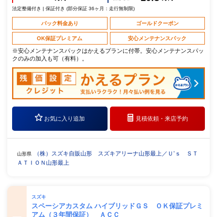
法定整備付き | 保証付き (部分保証 36ヶ月：走行無制限)
パック料金あり
ゴールドクーポン
OK保証プレミアム
安心メンテナンスパック
※安心メンテナンスパックはかえるプランに付帯。安心メンテナンスパッ
クのみの加入も可（有料）。
お気に入り追加
見積依頼・
来店予約
（株）スズキ自販山形 スズキアリーナ山形最上／Ｕ’ｓ ＳＴ
山形県
ＡＴＩＯＮ山形最上
スズキ
スペーシアカスタム ハイブリッドＧＳ ＯＫ保証プレミ
アム（３年間保証） ＡＣＣ