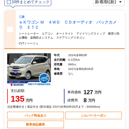
10件まとめてチェック
三菱
ｅＫワゴン Ｍ ４ＷＤ ＣＤオーディオ バックカメ
ラ ＥＴＣ
シートヒーター エアコン オートライト アイドリングストップ 横滑り防
止機能 盗難防止システム ステアリングリモコン
CVT | ベージュ
年式
2024(令和6)年
走行距離
0.3万Km
排気量
660cc
車検
2027(令和9)年09月
修復歴
なし
支払総額
127
車両価格
万円
135
8
諸費用
万円
万円
法定整備付き | 保証付き (部分保証 2027(令和9)年09月まで：60000km)
パック料金あり
シルバークーポン
新車保証継承