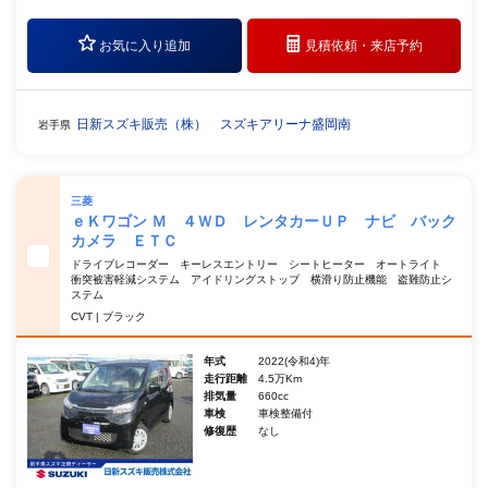
お気に入り追加
見積依頼・
来店予約
日新スズキ販売（株） スズキアリーナ盛岡南
岩手県
三菱
ｅＫワゴン Ｍ ４ＷＤ レンタカーＵＰ ナビ バック
カメラ ＥＴＣ
ドライブレコーダー キーレスエントリー シートヒーター オートライト
衝突被害軽減システム アイドリングストップ 横滑り防止機能 盗難防止シ
ステム
CVT | ブラック
年式
2022(令和4)年
走行距離
4.5万Km
排気量
660cc
車検
車検整備付
修復歴
なし