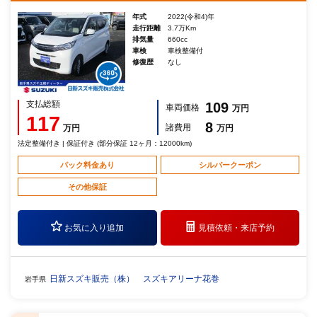
年式
2022(令和4)年
走行距離
3.7万Km
排気量
660cc
車検
車検整備付
修復歴
なし
支払総額
109
車両価格
万円
117
8
諸費用
万円
万円
法定整備付き | 保証付き (部分保証 12ヶ月：12000km)
パック料金あり
シルバークーポン
その他保証
お気に入り追加
見積依頼・
来店予約
日新スズキ販売（株） スズキアリーナ花巻
岩手県