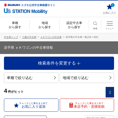
スズキ公式中古車検索サイト
0
お気に入り
車種
地域
認定中古車
から探す
から探す
から探す
検索
メニュー
中古車トップ
三菱の中古車
ｅＫワゴンの中古車
岩手県の中古車一覧(1件〜4件)
岩手県 ｅＫワゴンの中古車情報
検索条件を変更する
車種で絞り込む
地域で絞り込む
4
件
がヒット
1
チェックした車をまとめて
チェックした車をまとめて
お気に入り追加
来店予約・見積依頼