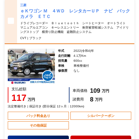
三菱
ｅＫワゴン Ｍ ４ＷＤ レンタカーＵＰ ナビ バック
カメラ ＥＴＣ
ドライブレコーダー Ｂｌｕｅｔｏｏｔｈ シートヒーター オートライト
マニュアルエアコン キーレスエントリー 衝突被害軽減システム アイドリ
ングストップ 横滑り防止機能 盗難防止システム
CVT | ブラック
年式
2022(令和4)年
走行距離
4.1万Km
排気量
600cc
車検
車検整備付
修復歴
なし
支払総額
109
車両価格
万円
117
8
諸費用
万円
万円
法定整備付き | 保証付き (部分保証 12ヶ月：12000km)
パック料金あり
シルバークーポン
その他保証