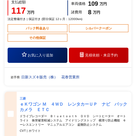
支払総額
109
車両価格
万円
117
8
諸費用
万円
万円
法定整備付き | 保証付き (部分保証 12ヶ月：12000km)
パック料金あり
シルバークーポン
その他保証
お気に入り追加
見積依頼・
来店予約
日新スズキ販売（株） 花巻営業所
岩手県
三菱
ｅＫワゴン Ｍ ４ＷＤ レンタカーＵＰ ナビ バック
カメラ ＥＴＣ
ドライブレコーダー Ｂｌｕｅｔｏｏｔｈ ＤＶＤ シートヒーター オート
ライト 衝突被害軽減システム アイドリングストップ 横滑り防止機能 キ
ーレスエントリー マニュアルエアコン 盗難防止システム
CVT | ホワイト