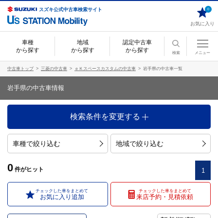
スズキ公式中古車検索サイト
0
お気に入り
車種
地域
認定中古車
から探す
から探す
から探す
検索
メニュー
中古車トップ
三菱の中古車
ｅＫスペースカスタムの中古車
岩手県の中古車一覧
岩手県の中古車情報
検索条件を変更する
車種で絞り込む
地域で絞り込む
0
件
がヒット
1
チェックした車をまとめて
チェックした車をまとめて
お気に入り追加
来店予約・見積依頼