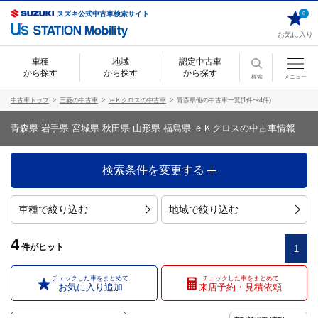
スズキ公式中古車検索サイト
0
お気に入り
車種
地域
認定中古車
から探す
から探す
から探す
検索
メニュー
中古車トップ
三菱の中古車
ｅＫクロスの中古車
青森県他の中古車一覧(1件〜4件)
青森県 岩手県 宮城県 秋田県 山形県 福島県 ｅＫクロスの中古車情報
検索条件を変更する
車種で絞り込む
地域で絞り込む
4
件
がヒット
1
チェックした車をまとめて
チェックした車をまとめて
お気に入り追加
来店予約・見積依頼