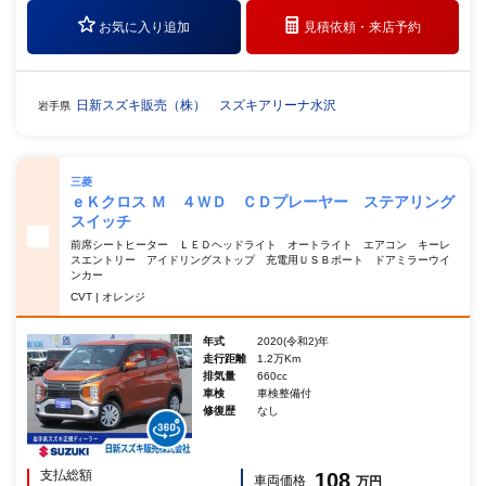
お気に入り追加
見積依頼・
来店予約
日新スズキ販売（株） スズキアリーナ水沢
岩手県
三菱
ｅＫクロス Ｍ ４ＷＤ ＣＤプレーヤー ステアリング
スイッチ
前席シートヒーター ＬＥＤヘッドライト オートライト エアコン キーレ
スエントリー アイドリングストップ 充電用ＵＳＢポート ドアミラーウイ
ンカー
CVT | オレンジ
年式
2020(令和2)年
走行距離
1.2万Km
排気量
660cc
車検
車検整備付
修復歴
なし
支払総額
108
車両価格
万円