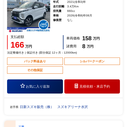
年式
2021(令和3)年
走行距離
3.4万Km
排気量
660cc
車検
2026(令和8)年08月
修復歴
なし
支払総額
158
車両価格
万円
166
8
諸費用
万円
万円
法定整備付き | 保証付き (部分保証 12ヶ月：12000km)
パック料金あり
シルバークーポン
その他保証
お気に入り追加
見積依頼・
来店予約
日新スズキ販売（株） スズキアリーナ水沢
岩手県
三菱