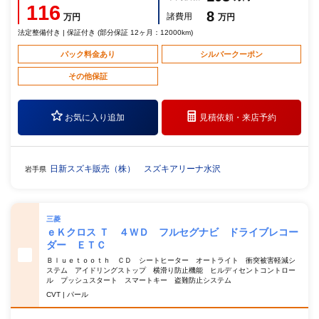
116
8
諸費用
万円
万円
法定整備付き | 保証付き (部分保証 12ヶ月：12000km)
パック料金あり
シルバークーポン
その他保証
お気に入り追加
見積依頼・
来店予約
日新スズキ販売（株） スズキアリーナ水沢
岩手県
三菱
ｅＫクロス Ｔ ４ＷＤ フルセグナビ ドライブレコー
ダー ＥＴＣ
Ｂｌｕｅｔｏｏｔｈ ＣＤ シートヒーター オートライト 衝突被害軽減シ
ステム アイドリングストップ 横滑り防止機能 ヒルディセントコントロー
ル プッシュスタート スマートキー 盗難防止システム
CVT | パール