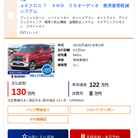
ｅＫクロス Ｔ ４ＷＤ ＣＤオーディオ 衝突被害軽減
システム
プッシュスタート シートヒーター オートエアコン オートライト アイド
リングストップ 横滑り防止機能 盗難防止システム ステアリングリモコ
ン スマートキー
CVT | レッド
年式
2019(平成31/令和1)年
走行距離
4.0万Km
排気量
660cc
車検
車検整備付
修復歴
なし
支払総額
122
車両価格
万円
130
8
諸費用
万円
万円
法定整備付き | 保証付き (部分保証 12ヶ月：12000km)
パック料金あり
シルバークーポン
その他保証
お気に入り追加
見積依頼・
来店予約