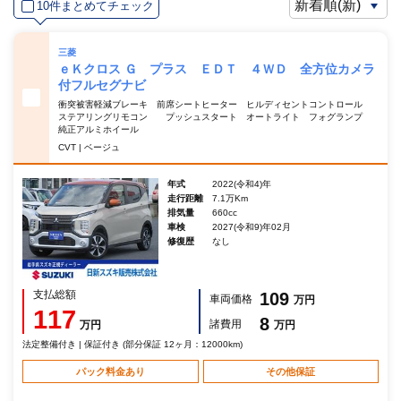
10件まとめてチェック
三菱
ｅＫクロス Ｇ プラス ＥＤＴ ４ＷＤ 全方位カメラ
付フルセグナビ
衝突被害軽減ブレーキ 前席シートヒーター ヒルディセントコントロール
ステアリングリモコン プッシュスタート オートライト フォグランプ
純正アルミホイール
CVT | ベージュ
年式
2022(令和4)年
走行距離
7.1万Km
排気量
660cc
車検
2027(令和9)年02月
修復歴
なし
支払総額
109
車両価格
万円
117
8
諸費用
万円
万円
法定整備付き | 保証付き (部分保証 12ヶ月：12000km)
パック料金あり
その他保証