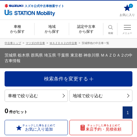
スズキ公式中古車検索サイト
0
お気に入り
車種
地域
認定中古車
から探す
から探す
から探す
検索
メニュー
中古車トップ
マツダの中古車
ＭＡＺＤＡ２の中古車
茨城県他の中古車一覧
茨城県 栃木県 群馬県 埼玉県 千葉県 東京都 神奈川県 ＭＡＺＤＡ２の中
古車情報
検索条件を変更する
車種で絞り込む
地域で絞り込む
0
件
がヒット
1
チェックした車をまとめて
チェックした車をまとめて
お気に入り追加
来店予約・見積依頼