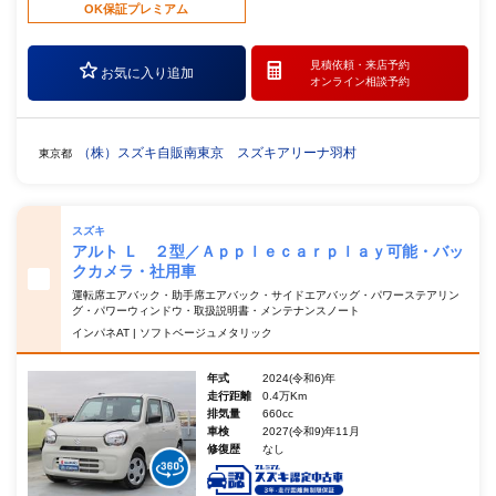
OK保証プレミアム
見積依頼・
来店予約
お気に入り追加
オンライン相談予約
（株）スズキ自販南東京 スズキアリーナ羽村
東京都
スズキ
アルト Ｌ ２型／Ａｐｐｌｅｃａｒｐｌａｙ可能・バッ
クカメラ・社用車
運転席エアバック・助手席エアバック・サイドエアバッグ・パワーステアリン
グ・パワーウィンドウ・取扱説明書・メンテナンスノート
インパネAT | ソフトベージュメタリック
年式
2024(令和6)年
走行距離
0.4万Km
排気量
660cc
車検
2027(令和9)年11月
修復歴
なし