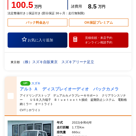
100.5
8.5
諸費用
万円
万円
法定整備付き | 保証付き (部分保証 36ヶ月：走行無制限)
パック料金あり
OK保証プレミアム
見積依頼・
来店予約
お気に入り追加
オンライン相談予約
（株）スズキ自販東京 スズキアリーナ足立
東京都
スズキ
UP!
アルト Ａ ディスプレイオーディオ バックカメラ
アイドリングストップ デュアルカメラブレーキサポート クリアランスソナ
ー ＵＳＢ入力端子 Ｂｌｕｅｔｏｏｔｈ接続 盗難防止システム 電動格
納ミラー オートライト
CVT | ホワイト
年式
2022(令和4)年
走行距離
1.7万Km
排気量
660cc