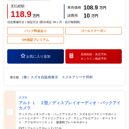
支払総額
108.9
車両価格
万円
118.9
10
諸費用
万円
万円
法定整備付き | 保証付き (部分保証 36ヶ月：走行無制限)
パック料金あり
ゴールドクーポン
OK保証プレミアム
見積依頼・
来店予約
お気に入り追加
オンライン相談予約
（株）スズキ自販南東京 スズキアリーナ羽村
東京都
スズキ
アルト Ｌ ２型／ディスプレイオーディオ・バックアイ
カメラ
ディスプレイオーディオ・バックアイカメラ・スズキセーフティーサポート・
シートヒーター・アイドリングストップ・マニュアルエアコン・オートライ
ト・アクセサリーソケット・後退時ブレーキサポート
CVT | フェニックスレッドパール