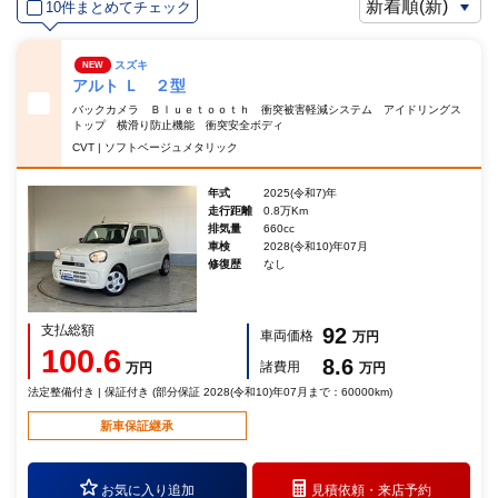
10件まとめてチェック
スズキ
NEW
アルト Ｌ ２型
バックカメラ Ｂｌｕｅｔｏｏｔｈ 衝突被害軽減システム アイドリングス
トップ 横滑り防止機能 衝突安全ボディ
CVT | ソフトベージュメタリック
年式
2025(令和7)年
走行距離
0.8万Km
排気量
660cc
車検
2028(令和10)年07月
修復歴
なし
支払総額
92
車両価格
万円
100.6
8.6
諸費用
万円
万円
法定整備付き | 保証付き (部分保証 2028(令和10)年07月まで：60000km)
新車保証継承
お気に入り追加
見積依頼・
来店予約