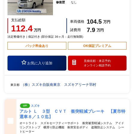
修復歴
なし
支払総額
104.5
車両価格
万円
112.4
7.9
諸費用
万円
万円
法定整備付き | 保証付き (部分保証 36ヶ月：走行無制限)
パック料金あり
OK保証プレミアム
見積依頼・
来店予約
お気に入り追加
オンライン相談予約
（株）スズキ自販南東京 スズキアリーナ羽村
東京都
スズキ
UP!
アルト Ｌ ３型 ＣＶＴ 衝突軽減ブレーキ 【夏市特
選車８／１０迄】
オートライト スズキセーフティーサポート 衝突被害軽減システム アイド
リングストップ 横滑り防止機能 衝突安全ボディ 盗難防止システム シー
トヒーター