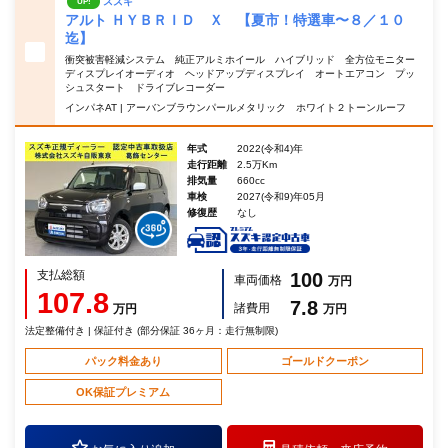
スズキ
UP!
アルト ＨＹＢＲＩＤ Ｘ 【夏市！特選車〜８／１０
迄】
衝突被害軽減システム 純正アルミホイール ハイブリッド 全方位モニター
ディスプレイオーディオ ヘッドアップディスプレイ オートエアコン プッ
シュスタート ドライブレコーダー
インパネAT | アーバンブラウンパールメタリック ホワイト２トーンルーフ
年式
2022(令和4)年
走行距離
2.5万Km
排気量
660cc
車検
2027(令和9)年05月
修復歴
なし
支払総額
100
車両価格
万円
107.8
7.8
諸費用
万円
万円
法定整備付き | 保証付き (部分保証 36ヶ月：走行無制限)
パック料金あり
ゴールドクーポン
OK保証プレミアム