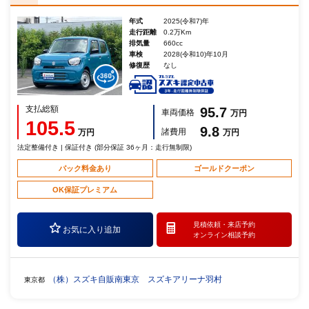
年式
2025(令和7)年
走行距離
0.2万Km
排気量
660cc
車検
2028(令和10)年10月
修復歴
なし
支払総額
95.7
車両価格
万円
105.5
9.8
諸費用
万円
万円
法定整備付き | 保証付き (部分保証 36ヶ月：走行無制限)
パック料金あり
ゴールドクーポン
OK保証プレミアム
見積依頼・
来店予約
お気に入り追加
オンライン相談予約
（株）スズキ自販南東京 スズキアリーナ羽村
東京都