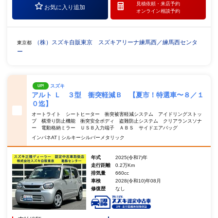
見積依頼・
来店予約
お気に入り追加
オンライン相談予約
（株）スズキ自販東京 スズキアリーナ練馬西／練馬西センタ
東京都
ー
スズキ
UP!
アルト Ｌ ３型 衝突軽減Ｂ 【夏市！特選車〜８／１
０迄】
オートライト シートヒーター 衝突被害軽減システム アイドリングストッ
プ 横滑り防止機能 衝突安全ボディ 盗難防止システム クリアランスソナ
ー 電動格納ミラー ＵＳＢ入力端子 ＡＢＳ サイドエアバッグ
インパネAT | シルキーシルバーメタリック
年式
2025(令和7)年
走行距離
0.2万Km
排気量
660cc
車検
2028(令和10)年08月
修復歴
なし