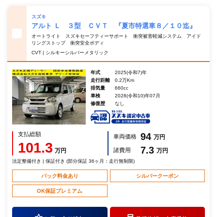
スズキ
アルト Ｌ ３型 ＣＶＴ 『夏市特選車８／１０迄』
オートライト スズキセーフティーサポート 衝突被害軽減システム アイド
リングストップ 衝突安全ボディ
CVT | シルキーシルバーメタリック
年式
2025(令和7)年
走行距離
0.2万Km
排気量
660cc
車検
2028(令和10)年07月
修復歴
なし
支払総額
94
車両価格
万円
101.3
7.3
諸費用
万円
万円
法定整備付き | 保証付き (部分保証 36ヶ月：走行無制限)
パック料金あり
シルバークーポン
OK保証プレミアム