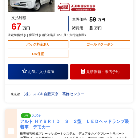
支払総額
59
車両価格
万円
67
8
諸費用
万円
万円
法定整備付き | 保証付き (部分保証 12ヶ月：走行無制限)
パック料金あり
ゴールドクーポン
OK保証
お気に入り追加
見積依頼・
来店予約
（株）スズキ自販東京 葛飾センター
東京都
スズキ
UP!
アルト ＨＹＢＲＩＤ Ｓ ２型 ＬＥＤヘッドランプ装
着車 デモカー
衝突被害軽減ブレーキサポートシステム デュアルカメラブレーキサポート
後退時ブレーキサポート ＬＥＤヘッドライト オーディオレス車 アイドリ