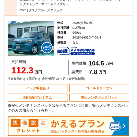
ングストップ マイルドハイブリッド
CVT | ダスクブルーメタリック
年式
2025(令和7)年
走行距離
0.2万Km
排気量
660cc
車検
2028(令和10)年06月
修復歴
なし
支払総額
104.5
車両価格
万円
112.3
7.8
諸費用
万円
万円
法定整備付き | 保証付き (部分保証 36ヶ月：走行無制限)
パック料金あり
ゴールドクーポン
OK保証プレミアム
安心メンテナンスパック
※安心メンテナンスパックはかえるプランに付帯。安心メンテナンスパッ
クのみの加入も可（有料）。