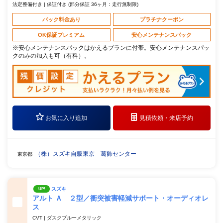
法定整備付き | 保証付き (部分保証 36ヶ月：走行無制限)
パック料金あり
プラチナクーポン
OK保証プレミアム
安心メンテナンスパック
※安心メンテナンスパックはかえるプランに付帯。安心メンテナンスパッ
クのみの加入も可（有料）。
お気に入り追加
見積依頼・
来店予約
（株）スズキ自販東京 葛飾センター
東京都
スズキ
UP!
アルト Ａ ２型／衝突被害軽減サポート・オーディオレ
ス
CVT | ダスクブルーメタリック