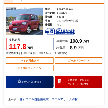
年式
2024(令和6)年
走行距離
0.4万Km
排気量
660cc
車検
2027(令和9)年11月
修復歴
なし
支払総額
108.9
車両価格
万円
117.8
8.9
諸費用
万円
万円
法定整備付き | 保証付き (部分保証 36ヶ月：走行無制限)
パック料金あり
ゴールドクーポン
OK保証プレミアム
見積依頼・
来店予約
お気に入り追加
オンライン相談予約
（株）スズキ自販南東京 スズキアリーナ羽村
東京都