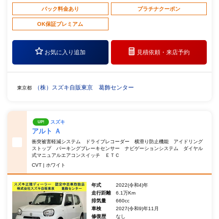
パック料金あり
プラチナクーポン
OK保証プレミアム
お気に入り追加
見積依頼・
来店予約
（株）スズキ自販東京 葛飾センター
東京都
スズキ
UP!
アルト Ａ
衝突被害軽減システム ドライブレコーダー 横滑り防止機能 アイドリング
ストップ パーキングブレーキセンサー ナビゲーションシステム ダイヤル
式マニュアルエアコンスイッチ ＥＴＣ
CVT | ホワイト
年式
2022(令和4)年
走行距離
6.1万Km
排気量
660cc
車検
2027(令和9)年11月
修復歴
なし