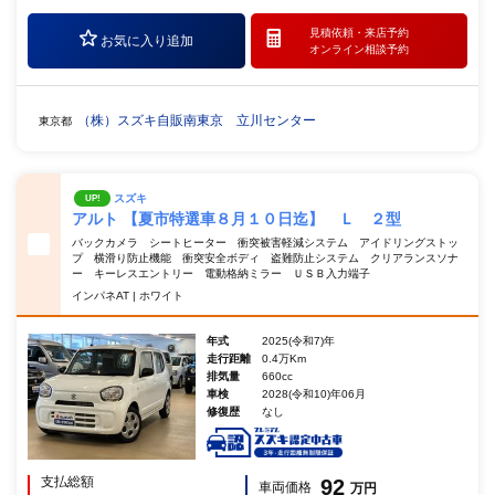
見積依頼・
来店予約
お気に入り追加
オンライン相談予約
（株）スズキ自販南東京 立川センター
東京都
スズキ
UP!
アルト 【夏市特選車８月１０日迄】 Ｌ ２型
バックカメラ シートヒーター 衝突被害軽減システム アイドリングストッ
プ 横滑り防止機能 衝突安全ボディ 盗難防止システム クリアランスソナ
ー キーレスエントリー 電動格納ミラー ＵＳＢ入力端子
インパネAT | ホワイト
年式
2025(令和7)年
走行距離
0.4万Km
排気量
660cc
車検
2028(令和10)年06月
修復歴
なし
支払総額
92
車両価格
万円