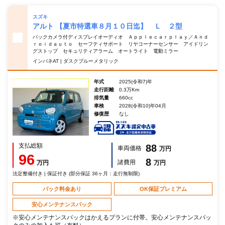
スズキ
アルト 【夏市特選車８月１０日迄】 Ｌ ２型
バックカメラ付ディスプレイオーディオ Ａｐｐｌｅｃａｒｐｌａｙ／Ａｎｄ
ｒｏｉｄａｕｔｏ セーフティサポート リヤコーナーセンサー アイドリン
グストップ セキュリティアラーム オートライト 電動ミラー
インパネAT | ダスクブルーメタリック
年式
2025(令和7)年
走行距離
0.3万Km
排気量
660cc
車検
2028(令和10)年04月
修復歴
なし
支払総額
88
車両価格
万円
96
8
諸費用
万円
万円
法定整備付き | 保証付き (部分保証 36ヶ月：走行無制限)
パック料金あり
OK保証プレミアム
安心メンテナンスパック
※安心メンテナンスパックはかえるプランに付帯。安心メンテナンスパッ