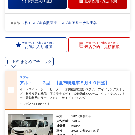
お気に入り追加
見積依頼・
来店予約
（株）スズキ自販東京 スズキアリーナ世田谷
東京都
チェックした車をまとめて
チェックした車をまとめて
お気に入り追加
来店予約・見積依頼
10件まとめてチェック
スズキ
アルト Ｌ ３型 【夏市特選車８月１０日迄】
オートライト シートヒーター 衝突被害軽減システム アイドリングストッ
プ 横滑り防止機能 衝突安全ボディ 盗難防止システム クリアランスソナ
ー 電動格納ミラー ＡＢＳ サイドエアバッグ
インパネAT | ホワイト
年式
2025(令和7)年
走行距離
748Km
排気量
660cc
車検
2028(令和10)年07月