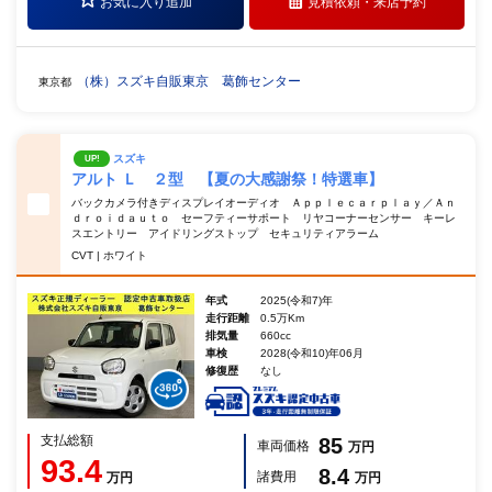
お気に入り追加
見積依頼・
来店予約
（株）スズキ自販東京 葛飾センター
東京都
スズキ
UP!
アルト Ｌ ２型 【夏の大感謝祭！特選車】
バックカメラ付きディスプレイオーディオ Ａｐｐｌｅｃａｒｐｌａｙ／Ａｎ
ｄｒｏｉｄａｕｔｏ セーフティーサポート リヤコーナーセンサー キーレ
スエントリー アイドリングストップ セキュリティアラーム
CVT | ホワイト
年式
2025(令和7)年
走行距離
0.5万Km
排気量
660cc
車検
2028(令和10)年06月
修復歴
なし
支払総額
85
車両価格
万円
93.4
8.4
諸費用
万円
万円