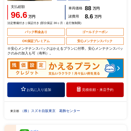
支払総額
88
車両価格
万円
96.6
8.6
諸費用
万円
万円
法定整備付き | 保証付き (部分保証 36ヶ月：走行無制限)
パック料金あり
ゴールドクーポン
OK保証プレミアム
安心メンテナンスパック
※安心メンテナンスパックはかえるプランに付帯。安心メンテナンスパッ
クのみの加入も可（有料）。
お気に入り追加
見積依頼・
来店予約
（株）スズキ自販東京 葛飾センター
東京都