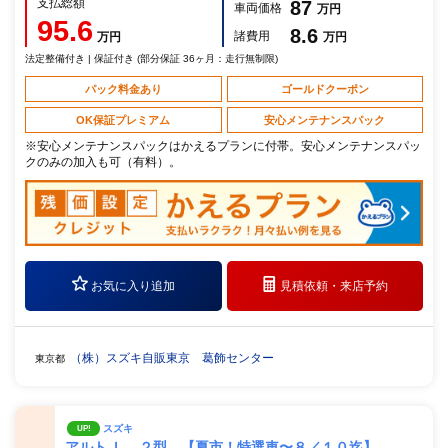
支払総額
87
車両価格
万円
95.6
8.6
諸費用
万円
万円
法定整備付き | 保証付き (部分保証 36ヶ月：走行無制限)
パック料金あり
ゴールドクーポン
OK保証プレミアム
安心メンテナンスパック
※安心メンテナンスパックはかえるプランに付帯。安心メンテナンスパッ
クのみの加入も可（有料）。
お気に入り追加
見積依頼・
来店予約
（株）スズキ自販東京 葛飾センター
東京都
スズキ
UP!
アルト Ｌ ２型 【夏市！特選車〜８／１０迄】