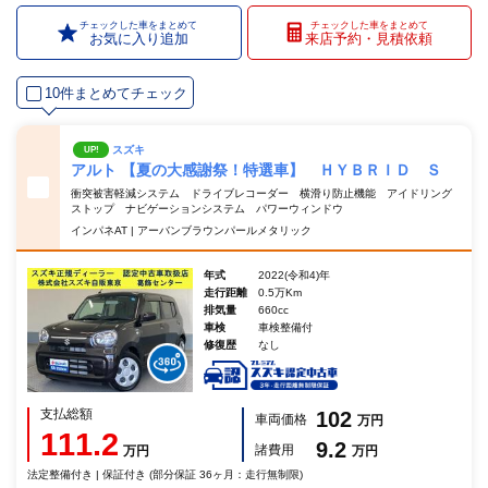
チェックした車をまとめて
チェックした車をまとめて
お気に入り追加
来店予約・見積依頼
10件まとめてチェック
スズキ
UP!
アルト 【夏の大感謝祭！特選車】 ＨＹＢＲＩＤ Ｓ
衝突被害軽減システム ドライブレコーダー 横滑り防止機能 アイドリング
ストップ ナビゲーションシステム パワーウィンドウ
インパネAT | アーバンブラウンパールメタリック
年式
2022(令和4)年
走行距離
0.5万Km
排気量
660cc
車検
車検整備付
修復歴
なし
支払総額
102
車両価格
万円
111.2
9.2
諸費用
万円
万円
法定整備付き | 保証付き (部分保証 36ヶ月：走行無制限)