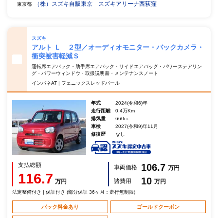
（株）スズキ自販東京 スズキアリーナ西荻窪
東京都
スズキ
アルト Ｌ ２型／オーディオモニター・バックカメラ・
衝突被害軽減Ｓ
運転席エアバック・助手席エアバック・サイドエアバッグ・パワーステアリン
グ・パワーウィンドウ・取扱説明書・メンテナンスノート
インパネAT | フェニックスレッドパール
年式
2024(令和6)年
走行距離
0.4万Km
排気量
660cc
車検
2027(令和9)年11月
修復歴
なし
支払総額
106.7
車両価格
万円
116.7
10
諸費用
万円
万円
法定整備付き | 保証付き (部分保証 36ヶ月：走行無制限)
パック料金あり
ゴールドクーポン