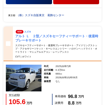
（株）スズキ自販東京 葛飾センター
東京都
スズキ
NEW
アルト Ｌ ２型／スズキセーフティーサポート・後退時
ブレーキサポート
スズキセーフティーサポート・後退時ブレーキサポート・アイドリングストッ
プ・アクセサリーソケット・キーレスエントリー・ハロゲンヘッドライト・オ
ートライト・マニュアルエアコン・レーンアシスト
CVT | ホワイト
年式
2025(令和7)年
走行距離
0.3万Km
排気量
660cc
車検
2028(令和10)年09月
修復歴
なし
支払総額
96.8
車両価格
万円
105.6
8.8
諸費用
万円
万円