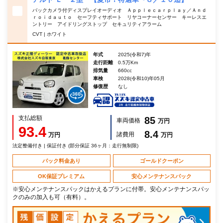
バックカメラ付ディスプレイオーディオ Ａｐｐｌｅｃａｒｐｌａｙ／Ａｎｄ
ｒｏｉｄａｕｔｏ セーフティサポート リヤコーナーセンサー キーレスエ
ントリー アイドリングストップ セキュリティアラーム
CVT | ホワイト
年式
2025(令和7)年
走行距離
0.5万Km
排気量
660cc
車検
2028(令和10)年05月
修復歴
なし
支払総額
85
車両価格
万円
93.4
8.4
諸費用
万円
万円
法定整備付き | 保証付き (部分保証 36ヶ月：走行無制限)
パック料金あり
ゴールドクーポン
OK保証プレミアム
安心メンテナンスパック
※安心メンテナンスパックはかえるプランに付帯。安心メンテナンスパッ
クのみの加入も可（有料）。