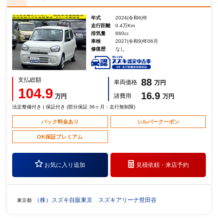
年式
2024(令和6)年
走行距離
0.4万Km
排気量
660cc
車検
2027(令和9)年06月
修復歴
なし
支払総額
88
車両価格
万円
104.9
16.9
諸費用
万円
万円
法定整備付き | 保証付き (部分保証 36ヶ月：走行無制限)
パック料金あり
シルバークーポン
OK保証プレミアム
お気に入り追加
見積依頼・
来店予約
（株）スズキ自販東京 スズキアリーナ世田谷
東京都