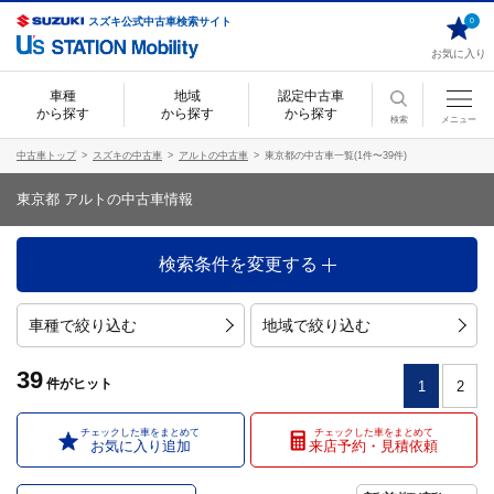
スズキ公式中古車検索サイト
0
お気に入り
車種
地域
認定中古車
から探す
から探す
から探す
検索
メニュー
中古車トップ
スズキの中古車
アルトの中古車
東京都の中古車一覧(1件〜39件)
東京都 アルトの中古車情報
検索条件を変更する
車種で絞り込む
地域で絞り込む
39
件
がヒット
1
2
チェックした車をまとめて
チェックした車をまとめて
お気に入り追加
来店予約・見積依頼