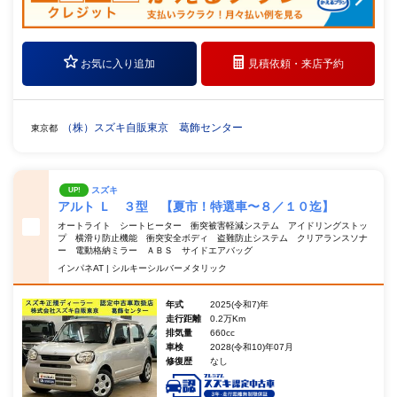
お気に入り追加
見積依頼・
来店予約
（株）スズキ自販東京 葛飾センター
東京都
スズキ
UP!
アルト Ｌ ３型 【夏市！特選車〜８／１０迄】
オートライト シートヒーター 衝突被害軽減システム アイドリングストッ
プ 横滑り防止機能 衝突安全ボディ 盗難防止システム クリアランスソナ
ー 電動格納ミラー ＡＢＳ サイドエアバッグ
インパネAT | シルキーシルバーメタリック
年式
2025(令和7)年
走行距離
0.2万Km
排気量
660cc
車検
2028(令和10)年07月
修復歴
なし