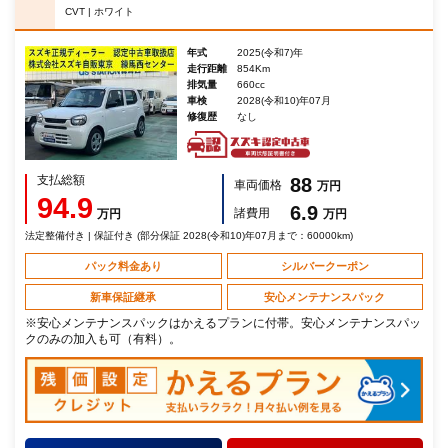
CVT | ホワイト
年式
2025(令和7)年
走行距離
854Km
排気量
660cc
車検
2028(令和10)年07月
修復歴
なし
支払総額
88
車両価格
万円
94.9
6.9
諸費用
万円
万円
法定整備付き | 保証付き (部分保証 2028(令和10)年07月まで：60000km)
パック料金あり
シルバークーポン
新車保証継承
安心メンテナンスパック
※安心メンテナンスパックはかえるプランに付帯。安心メンテナンスパッ
クのみの加入も可（有料）。