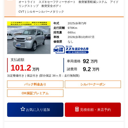
オートライト スズキセーフティーサポート 衝突被害軽減システム アイド
リングストップ 衝突安全ボディ
CVT | シルキーシルバーメタリック
年式
2025(令和7)年
走行距離
978Km
排気量
660cc
車検
2028(令和10)年07月
修復歴
なし
支払総額
92
車両価格
万円
101.2
9.2
諸費用
万円
万円
法定整備付き | 保証付き (部分保証 36ヶ月：走行無制限)
パック料金あり
シルバークーポン
OK保証プレミアム
お気に入り追加
見積依頼・
来店予約