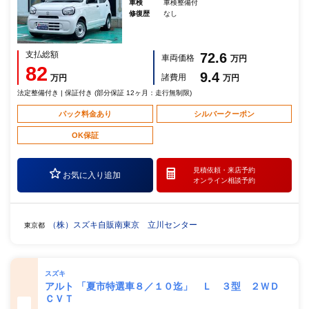
車検
車検整備付
修復歴
なし
支払総額
72.6
車両価格
万円
82
9.4
諸費用
万円
万円
法定整備付き | 保証付き (部分保証 12ヶ月：走行無制限)
パック料金あり
シルバークーポン
OK保証
見積依頼・
来店予約
お気に入り追加
オンライン相談予約
（株）スズキ自販南東京 立川センター
東京都
スズキ
アルト 「夏市特選車８／１０迄」 Ｌ ３型 ２ＷＤ
ＣＶＴ