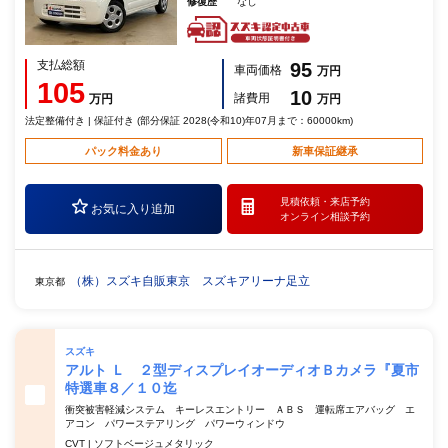
修復歴
なし
支払総額
95
車両価格
万円
105
10
諸費用
万円
万円
法定整備付き | 保証付き (部分保証 2028(令和10)年07月まで：60000km)
パック料金あり
新車保証継承
見積依頼・
来店予約
お気に入り追加
オンライン相談予約
（株）スズキ自販東京 スズキアリーナ足立
東京都
スズキ
アルト Ｌ ２型ディスプレイオーディオＢカメラ『夏市
特選車８／１０迄
衝突被害軽減システム キーレスエントリー ＡＢＳ 運転席エアバッグ エ
アコン パワーステアリング パワーウィンドウ
CVT | ソフトベージュメタリック