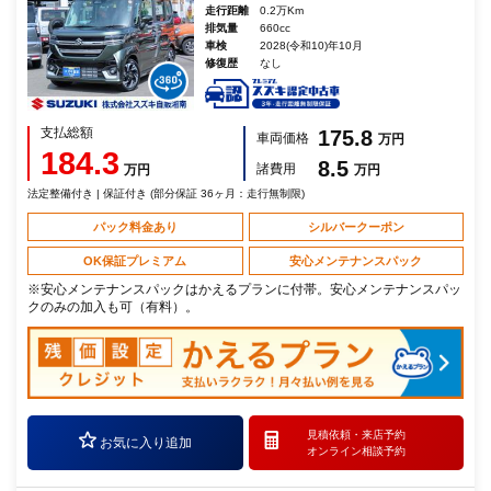
走行距離
0.2万Km
排気量
660cc
車検
2028(令和10)年10月
修復歴
なし
支払総額
175.8
車両価格
万円
184.3
8.5
諸費用
万円
万円
法定整備付き | 保証付き (部分保証 36ヶ月：走行無制限)
パック料金あり
シルバークーポン
OK保証プレミアム
安心メンテナンスパック
※安心メンテナンスパックはかえるプランに付帯。安心メンテナンスパッ
クのみの加入も可（有料）。
見積依頼・
来店予約
お気に入り追加
オンライン相談予約