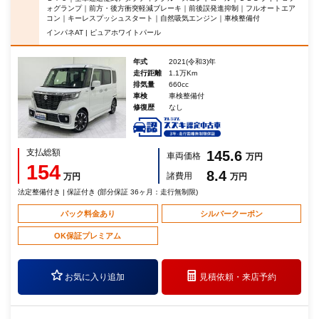
ォグランプ｜前方・後方衝突軽減ブレーキ｜前後誤発進抑制｜フルオートエア
コン｜キーレスプッシュスタート｜自然吸気エンジン｜車検整備付
インパネAT | ピュアホワイトパール
年式
2021(令和3)年
走行距離
1.1万Km
排気量
660cc
車検
車検整備付
修復歴
なし
支払総額
145.6
車両価格
万円
154
8.4
諸費用
万円
万円
法定整備付き | 保証付き (部分保証 36ヶ月：走行無制限)
パック料金あり
シルバークーポン
OK保証プレミアム
お気に入り追加
見積依頼・
来店予約