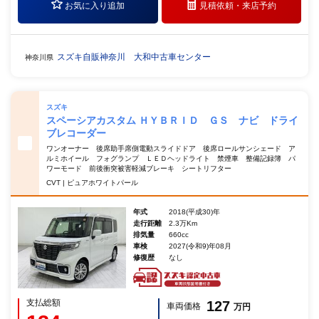
お気に入り追加
見積依頼・
来店予約
スズキ自販神奈川 大和中古車センター
神奈川県
スズキ
スペーシアカスタム ＨＹＢＲＩＤ ＧＳ ナビ ドライ
ブレコーダー
ワンオーナー 後席助手席側電動スライドドア 後席ロールサンシェード ア
ルミホイール フォグランプ ＬＥＤヘッドライト 禁煙車 整備記録簿 パ
ワーモード 前後衝突被害軽減ブレーキ シートリフター
CVT | ピュアホワイトパール
年式
2018(平成30)年
走行距離
2.3万Km
排気量
660cc
車検
2027(令和9)年08月
修復歴
なし
支払総額
127
車両価格
万円