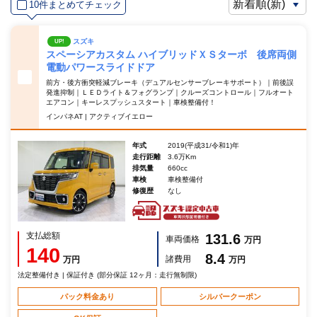
10件まとめてチェック
スズキ
UP!
スペーシアカスタム ハイブリッドＸＳターボ 後席両側
電動パワースライドドア
前方・後方衝突軽減ブレーキ（デュアルセンサーブレーキサポート）｜前後誤
発進抑制｜ＬＥＤライト＆フォグランプ｜クルーズコントロール｜フルオート
エアコン｜キーレスプッシュスタート｜車検整備付！
インパネAT | アクティブイエロー
年式
2019(平成31/令和1)年
走行距離
3.6万Km
排気量
660cc
車検
車検整備付
修復歴
なし
支払総額
131.6
車両価格
万円
140
8.4
諸費用
万円
万円
法定整備付き | 保証付き (部分保証 12ヶ月：走行無制限)
パック料金あり
シルバークーポン