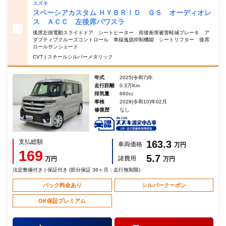
スズキ
スペーシアカスタム ＨＹＢＲＩＤ ＧＳ オーディオレ
ス ＡＣＣ 左後席パワスラ
後席左側電動スライドドア シートヒーター 前後衝突被害軽減ブレーキ ア
ダプティブクルーズコントロール 車線逸脱抑制機能 シートリフター 後席
ロールサンシェード
CVT | スチールシルバーメタリック
年式
2025(令和7)年
走行距離
0.3万Km
排気量
660cc
車検
2028(令和10)年02月
修復歴
なし
支払総額
163.3
車両価格
万円
169
5.7
諸費用
万円
万円
法定整備付き | 保証付き (部分保証 36ヶ月：走行無制限)
パック料金あり
シルバークーポン
OK保証プレミアム