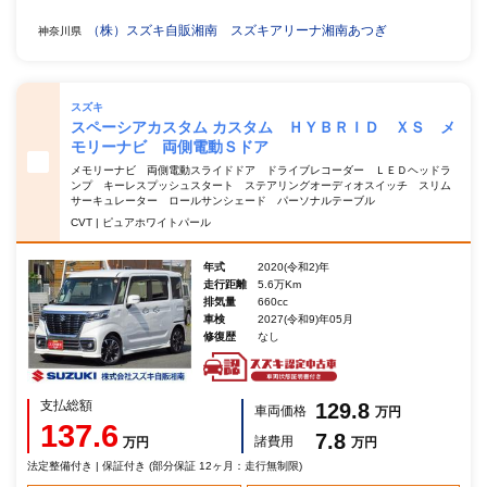
（株）スズキ自販湘南 スズキアリーナ湘南あつぎ
神奈川県
スズキ
スペーシアカスタム カスタム ＨＹＢＲＩＤ ＸＳ メ
モリーナビ 両側電動Ｓドア
メモリーナビ 両側電動スライドドア ドライブレコーダー ＬＥＤヘッドラ
ンプ キーレスプッシュスタート ステアリングオーディオスイッチ スリム
サーキュレーター ロールサンシェード パーソナルテーブル
CVT | ピュアホワイトパール
年式
2020(令和2)年
走行距離
5.6万Km
排気量
660cc
車検
2027(令和9)年05月
修復歴
なし
支払総額
129.8
車両価格
万円
137.6
7.8
諸費用
万円
万円
法定整備付き | 保証付き (部分保証 12ヶ月：走行無制限)