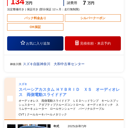
134
7
諸費用
万円
万円
法定整備付き | 保証付き (部分保証 12ヶ月：走行無制限)
パック料金あり
シルバークーポン
OK保証
お気に入り追加
見積依頼・
来店予約
スズキ自販神奈川 大和中古車センター
神奈川県
スズキ
スペーシアカスタム ＨＹＢＲＩＤ ＸＳ オーディオレ
ス 両側電動スライドドア
オーディオレス 両側電動スライドドア ＬＥＤヘッドランプ キーレスプッ
シュスタート アダプティブクルーズコントロール オーディオスイッチ ス
リムサーキュレーター ロールサンシェード パーソナルテーブル
CVT | クールカーキパールメタリック
年式
2025(令和7)年