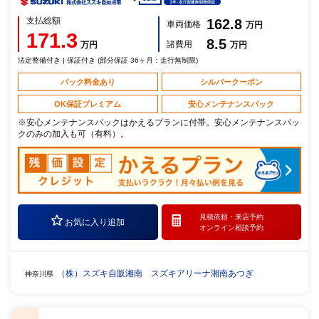
支払総額
162.8
車両価格
万円
171.3
8.5
諸費用
万円
万円
法定整備付き | 保証付き (部分保証 36ヶ月：走行無制限)
パック料金あり
シルバークーポン
OK保証プレミアム
安心メンテナンスパック
※安心メンテナンスパックはかえるプランに付帯。安心メンテナンスパッ
クのみの加入も可（有料）。
見積依頼・
来店予約
お気に入り追加
オンライン相談予約
（株）スズキ自販湘南 スズキアリーナ湘南あつぎ
神奈川県