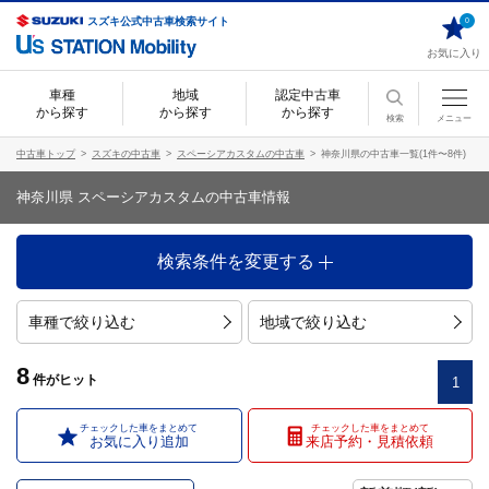
スズキ公式中古車検索サイト
0
お気に入り
車種
地域
認定中古車
から探す
から探す
から探す
検索
メニュー
中古車トップ
スズキの中古車
スペーシアカスタムの中古車
神奈川県の中古車一覧(1件〜8件)
神奈川県 スペーシアカスタムの中古車情報
検索条件を変更する
車種で絞り込む
地域で絞り込む
8
件
がヒット
1
チェックした車をまとめて
チェックした車をまとめて
お気に入り追加
来店予約・見積依頼