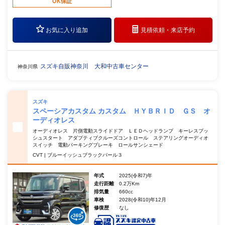
OK保証
お気に入り追加
見積依頼・
来店予約
スズキ自販神奈川 大和中古車センター
神奈川県
スズキ
スペーシアカスタム カスタム ＨＹＢＲＩＤ ＧＳ オ
ーディオレス
オーディオレス 片側電動スライドドア ＬＥＤヘッドランプ キーレスプッ
シュスタート アダプティブクルーズコントロール ステアリングオーディオ
スイッチ 電動パーキングブレーキ ロールサンシェード
CVT | ブルーイッシュブラックパール３
年式
2025(令和7)年
走行距離
0.2万Km
排気量
660cc
車検
2028(令和10)年12月
修復歴
なし