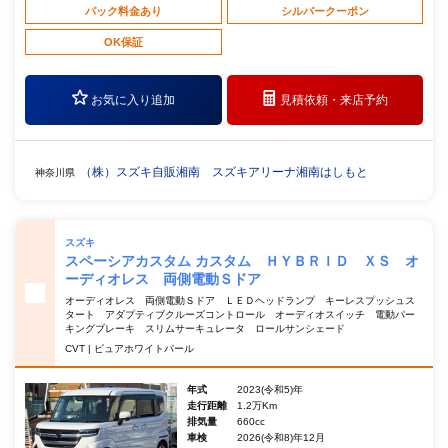
パック料金あり
シルバークーポン
OK保証
お気に入り追加
見積依頼・
来店予約
（株）スズキ自販湘南 スズキアリーナ湘南はしもと
神奈川県
スズキ
スペーシアカスタム カスタム ＨＹＢＲＩＤ ＸＳ オ
ーディオレス 両側電動Ｓドア
オーディオレス 両側電動Ｓドア ＬＥＤヘッドランプ キーレスプッシュス
タート アダプティブクルーズコントロール オーディオスイッチ 電動パー
キングブレーキ スリムサーキュレータ ロールサンシェード
CVT | ピュアホワイトパール
年式
2023(令和5)年
走行距離
1.2万Km
排気量
660cc
車検
2026(令和8)年12月