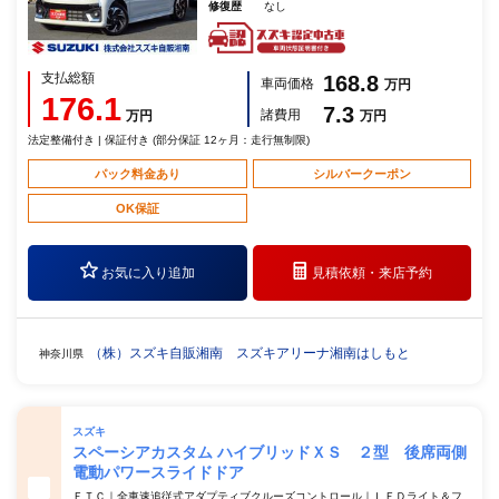
修復歴
なし
支払総額
168.8
車両価格
万円
176.1
7.3
諸費用
万円
万円
法定整備付き | 保証付き (部分保証 12ヶ月：走行無制限)
パック料金あり
シルバークーポン
OK保証
お気に入り追加
見積依頼・
来店予約
（株）スズキ自販湘南 スズキアリーナ湘南はしもと
神奈川県
スズキ
スペーシアカスタム ハイブリッドＸＳ ２型 後席両側
電動パワースライドドア
ＥＴＣ｜全車速追従式アダプティブクルーズコントロール｜ＬＥＤライト＆フ