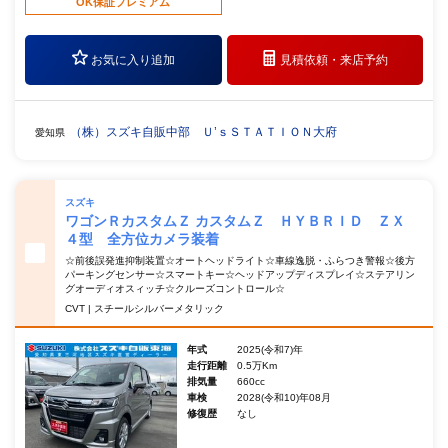
OK保証プレミアム
お気に入り追加
見積依頼・
来店予約
（株）スズキ自販中部 Ｕ’ｓＳＴＡＴＩＯＮ大府
愛知県
スズキ
ワゴンＲカスタムＺ カスタムＺ ＨＹＢＲＩＤ ＺＸ
４型 全方位カメラ装着
☆前後誤発進抑制装置☆オートヘッドライト☆車線逸脱・ふらつき警報☆後方
パーキングセンサー☆スマートキー☆ヘッドアップディスプレイ☆ステアリン
グオーディオスィッチ☆クルーズコントロール☆
CVT | スチールシルバーメタリック
年式
2025(令和7)年
走行距離
0.5万Km
排気量
660cc
車検
2028(令和10)年08月
修復歴
なし