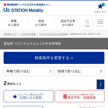
スズキ公式中古車検索サイト
0
お気に入り
車種
地域
認定中古車
から探す
から探す
から探す
検索
メニュー
中古車トップ
スズキの中古車
ワゴンＲカスタムＺの中古車
愛知県の中古車一覧(1件〜2件)
愛知県 ワゴンＲカスタムＺの中古車情報
検索条件を変更する
車種で絞り込む
地域で絞り込む
2
件
がヒット
1
チェックした車をまとめて
チェックした車をまとめて
お気に入り追加
来店予約・見積依頼