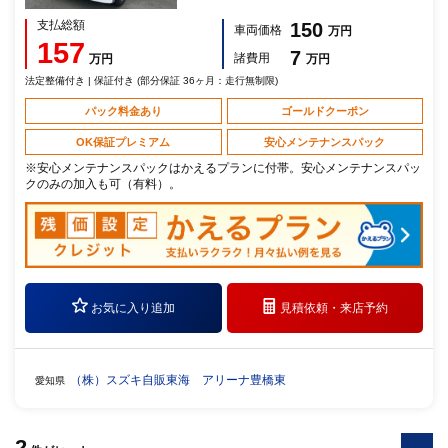
支払総額
150
車両価格
万円
157
7
諸費用
万円
万円
法定整備付き | 保証付き (部分保証 36ヶ月：走行無制限)
パック料金あり
ゴールドクーポン
OK保証プレミアム
安心メンテナンスパック
※安心メンテナンスパックはかえるプランに付帯。安心メンテナンスパッ
クのみの加入も可（有料）。
お気に入り追加
見積依頼・
来店予約
（株）スズキ自販東海 アリーナ豊橋東
愛知県
2