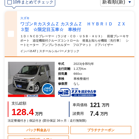
10件まとめてチェック
スズキ
ワゴンＲカスタムＺ カスタムＺ ＨＹＢＲＩＤ ＺＸ
３型 ☆限定目玉車☆ 車検付
１ＤＩＮＣＤプレーヤー（ラジオ・ＣＤ・ＵＳＢ・ＡＵＸ） 前後ブレーキサ
ポート 追従機能付クルーズコントロール 発進お知らせ機能〔先行車〕 シ
ートヒーター アンブレラホルダー フロアマット ドアバイザー
インパネAT | スチールシルバーメタリック
年式
2023(令和5)年
走行距離
1.2万Km
排気量
660cc
車検
車検整備付
修復歴
なし
支払総額
121
車両価格
万円
128.4
7.4
諸費用
万円
万円
法定整備付き | 保証付き (部分保証 36ヶ月：走行無制限)
パック料金あり
プラチナクーポン