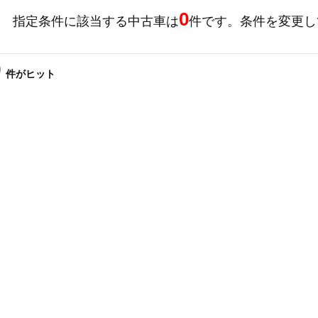
0
指定条件に該当する中古車は
件です。
条件を変更し
0
件
がヒット