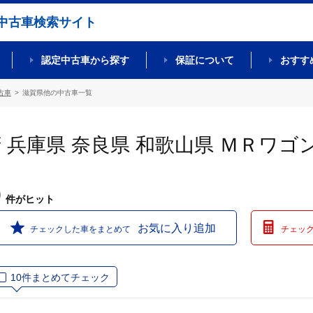
中古車検索サイト
認定中古車から探す
保証について
おすす
古車
滋賀県他の中古車一覧
府 兵庫県 奈良県 和歌山県 ＭＲワ
0
件
がヒット
お気に入り追加
チェックした車をまとめて
チェッ
10件まとめてチェック