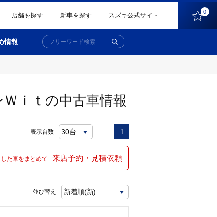
0
店舗を探す
新車を探す
スズキ公式サイト
め情報
ゴンＷｉｔの中古車情報
表示台数
1
来店予約・見積依頼
クした車をまとめて
並び替え