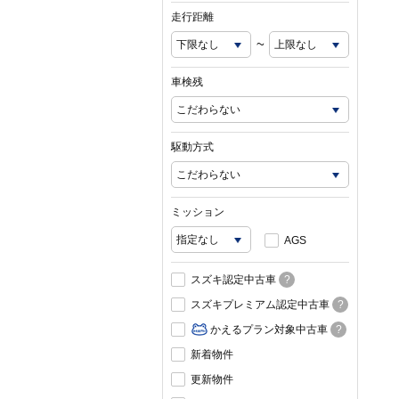
走行距離
~
車検残
駆動方式
ミッション
AGS
スズキ認定中古車
?
スズキプレミアム認定中古車
?
かえるプラン対象中古車
?
新着物件
更新物件