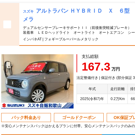
アルトラパン ＨＹＢＲＩＤ Ｘ ６
スズキ
メラ
デュアルセンサーブレーキサポートＩＩ（前後衝突軽減ブレーキ） 
装着車 ＬＥＤヘッドライト オートライト オートエアコン シー
インパネAT | フォギーブルーパールメタリック
支払総額
167.3
万円
法定整備付き | 保証付き (部分保証
年式
走行距離
排
2025(令和7)年
0.2万Km
66
パック料金あり
ゴールドクーポン
OK保証プ
※安心メンテナンスパックはかえるプランに付帯。安心メンテナンスパックのみの