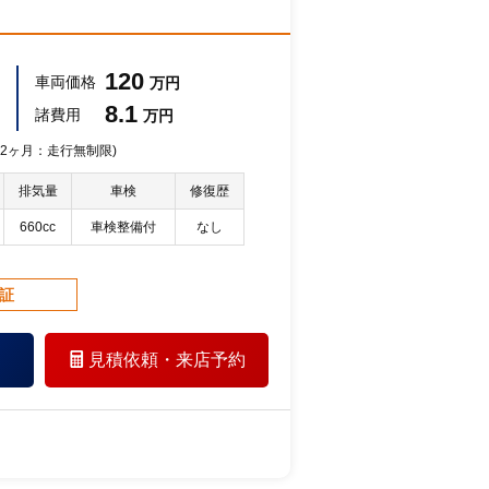
120
車両価格
万円
8.1
諸費用
万円
 12ヶ月：走行無制限)
排気量
車検
修復歴
660cc
車検整備付
なし
保証
見積依頼・
来店予約