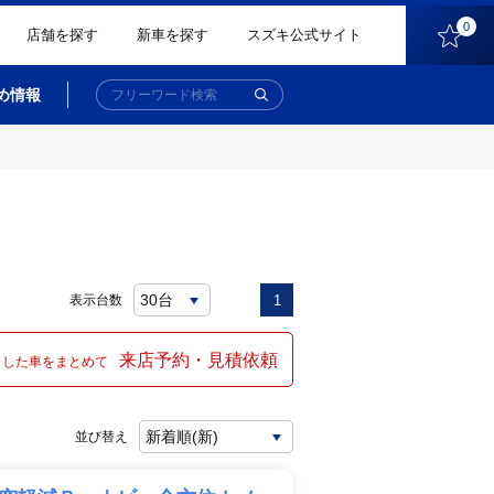
0
店舗を探す
新車を探す
スズキ公式サイト
め情報
表示台数
1
来店予約・見積依頼
クした車をまとめて
並び替え