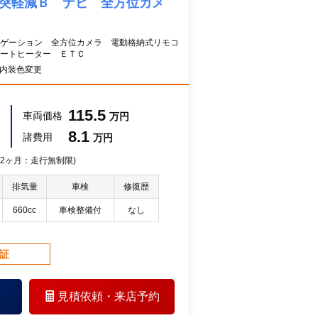
突軽減Ｂ ナビ 全方位カメ
ゲーション 全方位カメラ 電動格納式リモコ
ートヒーター ＥＴＣ
（内装色変更
115.5
車両価格
万円
8.1
諸費用
万円
 12ヶ月：走行無制限)
排気量
車検
修復歴
660cc
車検整備付
なし
保証
見積依頼・
来店予約