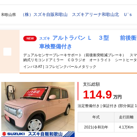
（株）スズキ自販和歌山 スズキアリーナ和歌山北 Ｕ’ｓ
和歌山県
アルトラパン Ｌ ３型 前後
スズキ
NEW
車検整備付き
デュアルセンサーブレーキサポート（前後衝突軽減ブレーキ） スマ
納式リモコンドアミラー ＣＤラジオ オートライト シートヒータ
インパネAT | コフレピンクパールメタリック
支払総額
114.9
万円
法定整備付き | 保証付き (部分保証
年式
走行距離
2021(令和3)年
4.1万Km