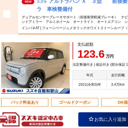
アルトラパン Ｘ ３型 前後衝
スズキ
NEW
ラ 車検整備付
デュアルセンサーブレーキサポート（前後衝突軽減ブレーキ） ナビ
ンドアミラー アルミホイール オートライト オートエアコン シ
インパネAT | フォーンベージュメタリックホワイト２トーンルーフ
支払総額
123.6
万円
法定整備付き | 保証付き (部分保証
年式
走行距離
2021(令和3)年
3.4万Km
パック料金あり
ゴールドクーポン
OK
お気に入り追加