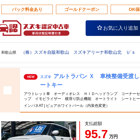
パック料金あり
ゴールドクーポン
OK
お気に入り追加
（株）スズキ自販和歌山 スズキアリーナ和歌山北 Ｕ’ｓ
和歌山県
アルトラパン Ｘ 車検整備受渡
スズキ
NEW
ートキー
アウトレット車 オーディオレス ＨＩＤヘッドランプ コーナーセ
ップ イモビライザー 横滑り防止機能 オートライト シートヒ
インパネAT | ピュアホワイトパール（内装色変更）
支払総額
95.7
万円