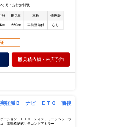
 12ヶ月：走行無制限)
距離
排気量
車検
修復歴
万Km
660cc
車検整備付
なし
保証
見積依頼・
来店予約
突軽減Ｂ ナビ ＥＴＣ 前後
ゲーション ＥＴＣ ディスチャージヘッドラ
レコ 電動格納式リモコンドアミラー