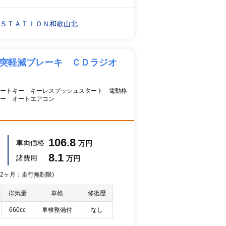
 ＳＴＡＴＩＯＮ和歌山北
衝突軽減ブレーキ ＣＤラジオ
ートキー キーレスプッシュスタート 電動格
ー オートエアコン
106.8
車両価格
万円
8.1
諸費用
万円
 12ヶ月：走行無制限)
排気量
車検
修復歴
660cc
車検整備付
なし