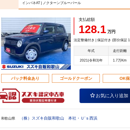
インパネAT | ノクターンブルーパール
支払総額
128.1
万円
法定整備付き | 保証付き (部分保証
年式
走行距離
2021(令和3)年
1.7万Km
パック料金あり
ゴールドクーポン
OK
お気に入り追加
（株）スズキ自販和歌山 本社・Ｕ’ｓ西浜
和歌山県