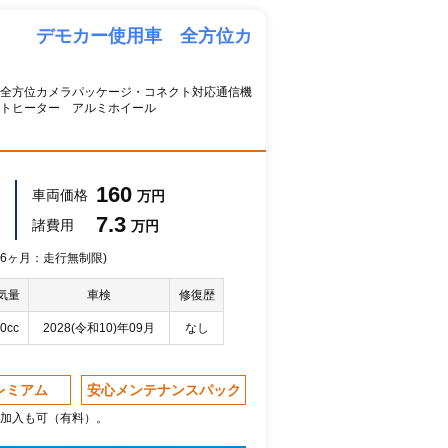
型 デモカー使用車 全方位カ
全方位カメラパッケージ・コネクト対応通信機
トヒーター アルミホイール
160
車両価格
万円
7.3
諸費用
万円
 36ヶ月：走行無制限)
気量
車検
修復歴
0cc
2028(令和10)年09月
なし
レミアム
安心メンテナンスパック
加入も可（有料）。