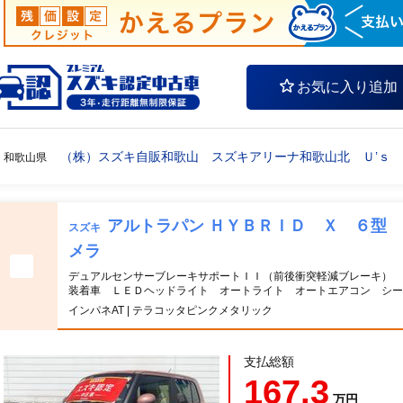
お気に入り追加
（株）スズキ自販和歌山 スズキアリーナ和歌山北 Ｕ’ｓ
和歌山県
アルトラパン ＨＹＢＲＩＤ Ｘ ６
スズキ
メラ
デュアルセンサーブレーキサポートＩＩ（前後衝突軽減ブレーキ） 
装着車 ＬＥＤヘッドライト オートライト オートエアコン シー
インパネAT | テラコッタピンクメタリック
支払総額
167.3
万円