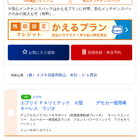
OK保証プレミアム
安心メンテナンスパック
※安心メンテナンスパックはかえるプランに付帯。安心メンテナンスパッ
クのみの加入も可（有料）。
お気に入り追加
見積依頼・
来店予約
（株）スズキ自販和歌山 本社・Ｕ’ｓ西浜
和歌山県
スズキ
UP!
エブリイ ＰＡリミテッド ６型 デモカー使用車
キーレス ラジオ
デュアルカメラブレーキサポート（前後衝突軽減ブレーキ） キーレスエント
リー スピーカー一体型純正ラジオ フロントパワーウィンドウ アクセサリ
ーソケット
インパネAT | ホワイト