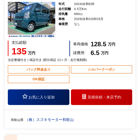
年式
2024(令和6)年
走行距離
0.5万Km
排気量
660cc
車検
2028(令和10)年03月
修復歴
なし
支払総額
128.5
車両価格
万円
135
6.5
諸費用
万円
万円
法定整備付き | 保証付き (部分保証 12ヶ月：走行無制限)
パック料金あり
シルバークーポン
OK保証
お気に入り追加
見積依頼・
来店予約
（株）スズキモーター和歌山
和歌山県