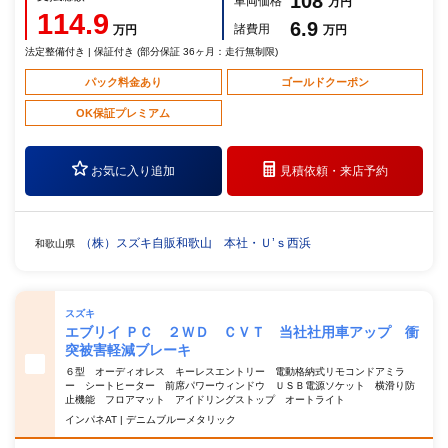
108
車両価格
万円
114.9
6.9
諸費用
万円
万円
法定整備付き | 保証付き (部分保証 36ヶ月：走行無制限)
パック料金あり
ゴールドクーポン
OK保証プレミアム
お気に入り追加
見積依頼・
来店予約
（株）スズキ自販和歌山 本社・Ｕ’ｓ西浜
和歌山県
スズキ
エブリイ ＰＣ ２ＷＤ ＣＶＴ 当社社用車アップ 衝
突被害軽減ブレーキ
６型 オーディオレス キーレスエントリー 電動格納式リモコンドアミラ
ー シートヒーター 前席パワーウィンドウ ＵＳＢ電源ソケット 横滑り防
止機能 フロアマット アイドリングストップ オートライト
インパネAT | デニムブルーメタリック