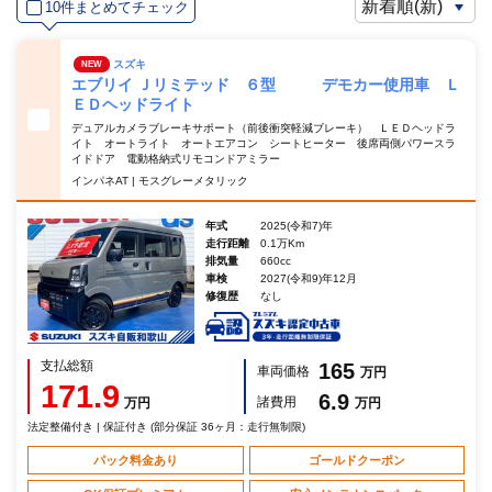
10件まとめてチェック
スズキ
NEW
エブリイ Ｊリミテッド ６型 デモカー使用車 Ｌ
ＥＤヘッドライト
デュアルカメラブレーキサポート（前後衝突軽減ブレーキ） ＬＥＤヘッドラ
イト オートライト オートエアコン シートヒーター 後席両側パワースラ
イドドア 電動格納式リモコンドアミラー
インパネAT | モスグレーメタリック
年式
2025(令和7)年
走行距離
0.1万Km
排気量
660cc
車検
2027(令和9)年12月
修復歴
なし
支払総額
165
車両価格
万円
171.9
6.9
諸費用
万円
万円
法定整備付き | 保証付き (部分保証 36ヶ月：走行無制限)
パック料金あり
ゴールドクーポン