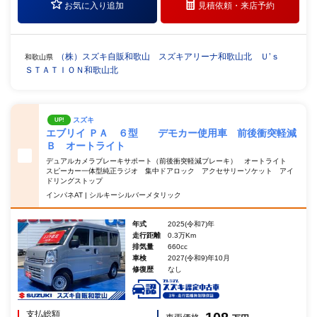
お気に入り追加
見積依頼・
来店予約
（株）スズキ自販和歌山 スズキアリーナ和歌山北 Ｕ’ｓ
和歌山県
ＳＴＡＴＩＯＮ和歌山北
スズキ
UP!
エブリイ ＰＡ ６型 デモカー使用車 前後衝突軽減
Ｂ オートライト
デュアルカメラブレーキサポート（前後衝突軽減ブレーキ） オートライト
スピーカー一体型純正ラジオ 集中ドアロック アクセサリーソケット アイ
ドリングストップ
インパネAT | シルキーシルバーメタリック
年式
2025(令和7)年
走行距離
0.3万Km
排気量
660cc
車検
2027(令和9)年10月
修復歴
なし
支払総額