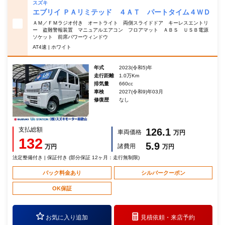
スズキ
エブリイ ＰＡリミテッド ４ＡＴ パートタイム４ＷＤ
ＡＭ／ＦＭラジオ付き オートライト 両側スライドドア キーレスエントリ
ー 盗難警報装置 マニュアルエアコン フロアマット ＡＢＳ ＵＳＢ電源
ソケット 前席パワーウィンドウ
AT4速 | ホワイト
年式
2023(令和5)年
走行距離
1.0万Km
排気量
660cc
車検
2027(令和9)年03月
修復歴
なし
支払総額
126.1
車両価格
万円
132
5.9
諸費用
万円
万円
法定整備付き | 保証付き (部分保証 12ヶ月：走行無制限)
パック料金あり
シルバークーポン
OK保証
お気に入り追加
見積依頼・
来店予約