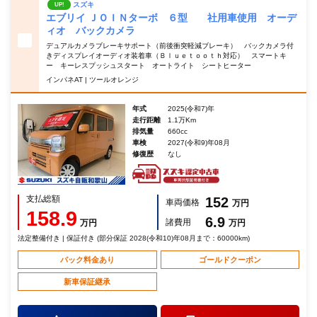
スズキ
UP!
エブリイ ＪＯＩＮターボ ６型 社用車使用 オーデ
ィオ バックカメラ
デュアルカメラブレーキサポート（前後衝突軽減ブレーキ） バックカメラ付
きディスプレイオーディオ装着車（Ｂｌｕｅｔｏｏｔｈ対応） スマートキ
ー キーレスプッシュスタート オートライト シートヒーター
インパネAT | ツールオレンジ
年式
2025(令和7)年
走行距離
1.1万Km
排気量
660cc
車検
2027(令和9)年08月
修復歴
なし
支払総額
152
車両価格
万円
158.9
6.9
諸費用
万円
万円
法定整備付き | 保証付き (部分保証 2028(令和10)年08月まで：60000km)
パック料金あり
ゴールドクーポン
新車保証継承