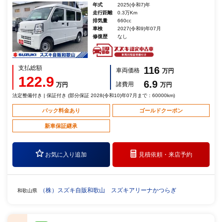
年式
2025(令和7)年
走行距離
0.3万Km
排気量
660cc
車検
2027(令和9)年07月
修復歴
なし
支払総額
116
車両価格
万円
122.9
6.9
諸費用
万円
万円
法定整備付き | 保証付き (部分保証 2028(令和10)年07月まで：60000km)
パック料金あり
ゴールドクーポン
新車保証継承
お気に入り追加
見積依頼・
来店予約
（株）スズキ自販和歌山 スズキアリーナかつらぎ
和歌山県