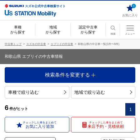
スズキ公式中古車検索サイト
0
お気に入り
車種
地域
認定中古車
から探す
から探す
から探す
検索
メニュー
中古車トップ
スズキの中古車
エブリイの中古車
和歌山県の中古車一覧(1件〜6件)
和歌山県 エブリイの中古車情報
検索条件を変更する
車種で絞り込む
地域で絞り込む
6
件
がヒット
1
チェックした車をまとめて
チェックした車をまとめて
お気に入り追加
来店予約・見積依頼