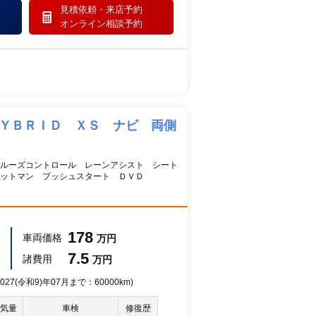
見積依頼・
来店予約
オンライン相談予約
ＨＹＢＲＩＤ ＸＳ ナビ 両側
ルーズコントロール レーンアシスト シート
ットマン プッシュスタート ＤＶＤ
178
車両価格
万円
7.5
諸費用
万円
27(令和9)年07月まで：60000km)
気量
車検
修復歴