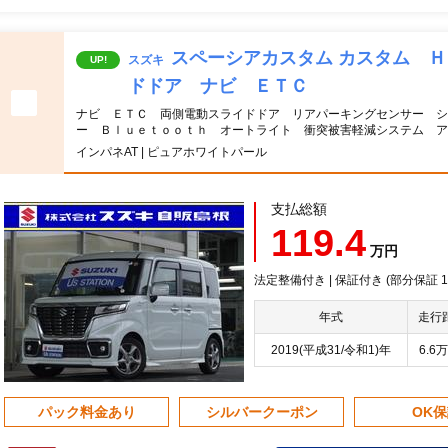
スペーシアカスタム カスタム 
スズキ
UP!
ドドア ナビ ＥＴＣ
ナビ ＥＴＣ 両側電動スライドドア リアパーキングセンサー シ
ー Ｂｌｕｅｔｏｏｔｈ オートライト 衝突被害軽減システム ア
インパネAT | ピュアホワイトパール
支払総額
119.4
万円
法定整備付き | 保証付き (部分保証
年式
走行
2019(平成31/令和1)年
6.6
パック料金あり
シルバークーポン
OK