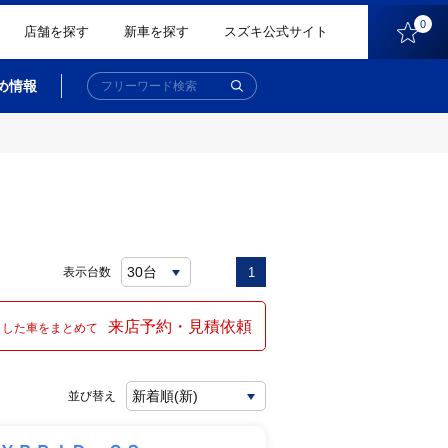
0
店舗を探す
新車を探す
スズキ公式サイト
め情報
表示台数
1
来店予約・見積依頼
クした車をまとめて
並び替え