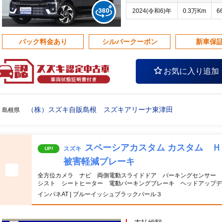
2024(令和6)年
0.3万Km
6
パック料金あり
シルバークーポン
新車保
お気に入り追加
（株）スズキ自販島根 スズキアリーナ東津田
島根県
スペーシアカスタム カスタム 
スズキ
UP!
被害軽減ブレーキ
全方位カメラ ナビ 両側電動スライドドア パーキングセンサー 
シスト シートヒーター 電動パーキングブレーキ ヘッドアップ
インパネAT | ブルーイッシュブラックパール３