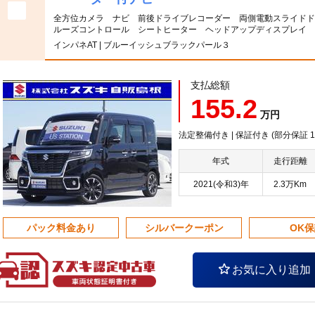
全方位カメラ ナビ 前後ドライブレコーダー 両側電動スライドド
ルーズコントロール シートヒーター ヘッドアップディスプレイ 
インパネAT | ブルーイッシュブラックパール３
支払総額
155.2
万円
法定整備付き | 保証付き (部分保証
年式
走行距離
2021(令和3)年
2.3万Km
パック料金あり
シルバークーポン
OK
お気に入り追加