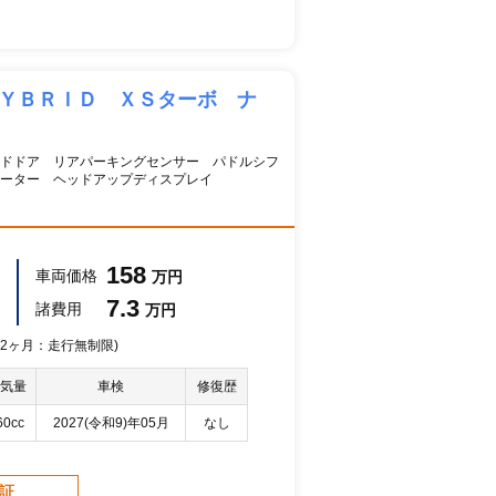
ＨＹＢＲＩＤ ＸＳターボ ナ
ドドア リアパーキングセンサー パドルシフ
ヒーター ヘッドアップディスプレイ
158
車両価格
万円
7.3
諸費用
万円
 12ヶ月：走行無制限)
気量
車検
修復歴
60cc
2027(令和9)年05月
なし
保証