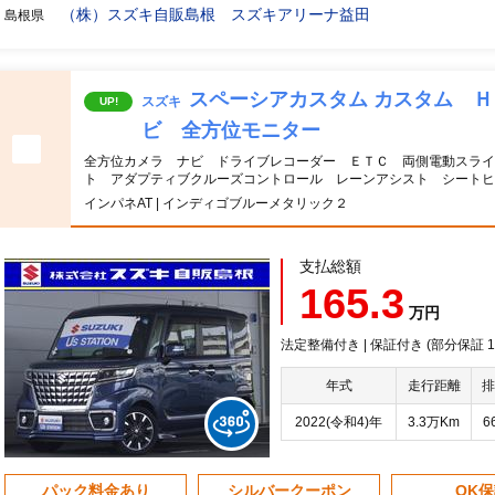
（株）スズキ自販島根 スズキアリーナ益田
島根県
スペーシアカスタム カスタム 
スズキ
UP!
ビ 全方位モニター
全方位カメラ ナビ ドライブレコーダー ＥＴＣ 両側電動スライ
ト アダプティブクルーズコントロール レーンアシスト シート
インパネAT | インディゴブルーメタリック２
支払総額
165.3
万円
法定整備付き | 保証付き (部分保証
年式
走行距離
排
2022(令和4)年
3.3万Km
6
パック料金あり
シルバークーポン
OK