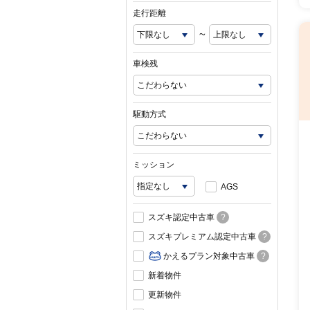
走行距離
~
車検残
駆動方式
ミッション
AGS
スズキ認定中古車
?
スズキプレミアム認定中古車
?
かえるプラン対象中古車
?
新着物件
更新物件