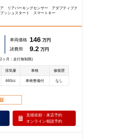
ア リアパーキングセンサー アダプティブク
プッシュスタート スマートキー
146
車両価格
万円
9.2
諸費用
万円
 12ヶ月：走行無制限)
排気量
車検
修復歴
660cc
車検整備付
なし
保証
見積依頼・
来店予約
オンライン相談予約