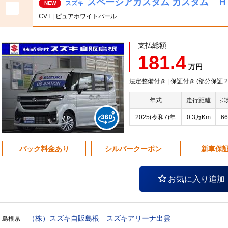
スペーシアカスタム カスタム 
スズキ
NEW
CVT | ピュアホワイトパール
支払総額
181.4
万円
法定整備付き | 保証付き (部分保証 20
年式
走行距離
排
2025(令和7)年
0.3万Km
66
パック料金あり
シルバークーポン
新車保
お気に入り追加
（株）スズキ自販島根 スズキアリーナ出雲
島根県