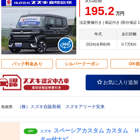
支払総額
195.2
万円
法定整備付き | 保証付き (部分保証
年式
走行距離
2024(令和6)年
0.7万Km
パック料金あり
シルバークーポン
OK
お気に入り追加
（株）スズキ自販島根 スズキアリーナ安来
島根県
スペーシアカスタム カスタム 
スズキ
UP!
ター付ナビ