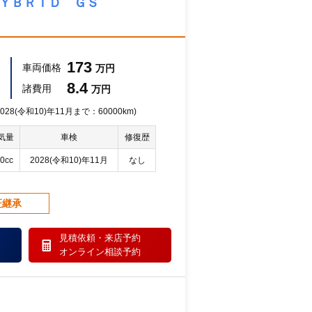
ＨＹＢＲＩＤ ＧＳ
173
車両価格
万円
8.4
諸費用
万円
28(令和10)年11月まで：60000km)
気量
車検
修復歴
0cc
2028(令和10)年11月
なし
証継承
見積依頼・
来店予約
オンライン相談予約