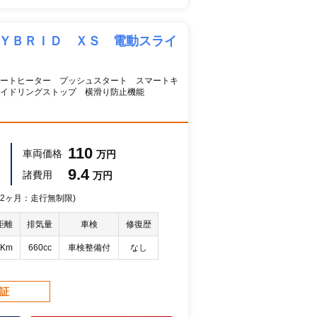
ＨＹＢＲＩＤ ＸＳ 電動スライ
ートヒーター プッシュスタート スマートキ
イドリングストップ 横滑り防止機能
110
車両価格
万円
9.4
諸費用
万円
 12ヶ月：走行無制限)
距離
排気量
車検
修復歴
万Km
660cc
車検整備付
なし
保証