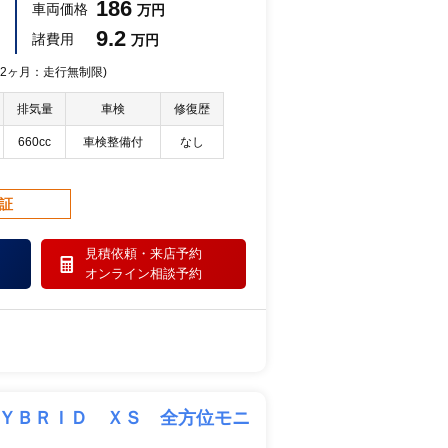
186
車両価格
万円
9.2
諸費用
万円
 12ヶ月：走行無制限)
排気量
車検
修復歴
660cc
車検整備付
なし
保証
見積依頼・
来店予約
オンライン相談予約
ＨＹＢＲＩＤ ＸＳ 全方位モニ