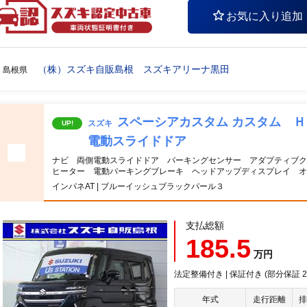
お気に入り追加
（株）スズキ自販島根 スズキアリーナ黒田
島根県
スペーシアカスタム カスタム 
スズキ
UP!
電動スライドドア
ナビ 両側電動スライドドア パーキングセンサー アダプティブク
ヒーター 電動パーキングブレーキ ヘッドアップディスプレイ オ
インパネAT | ブルーイッシュブラックパール３
支払総額
185.5
万円
法定整備付き | 保証付き (部分保証 20
年式
走行距離
排