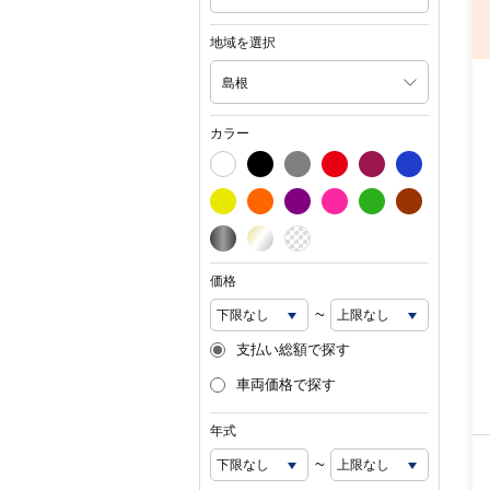
地域を選択
島根
カラー
価格
~
支払い総額で探す
車両価格で探す
年式
~