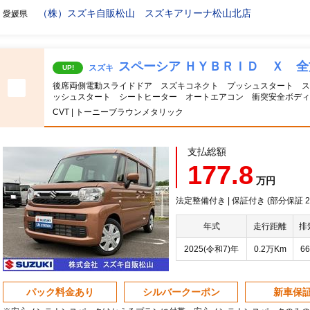
（株）スズキ自販松山 スズキアリーナ松山北店
愛媛県
スペーシア ＨＹＢＲＩＤ Ｘ 
スズキ
UP!
後席両側電動スライドドア スズキコネクト プッシュスタート ス
ッシュスタート シートヒーター オートエアコン 衝突安全ボディ
CVT | トーニーブラウンメタリック
支払総額
177.8
万円
法定整備付き | 保証付き (部分保証 20
年式
走行距離
排
2025(令和7)年
0.2万Km
66
パック料金あり
シルバークーポン
新車保