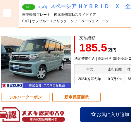
スペーシア ＨＹＢＲＩＤ Ｘ 全
スズキ
UP!
衝突軽減ブレーキ 後席両側電動スライドドア
CVT | オフブルーメタリック ソフトベージュ２トーン
支払総額
185.5
万円
法定整備付き | 保証付き (部分保証 20
年式
走行距離
排
2024(令和6)年
0.3万Km
6
シルバークーポン
新車保証継承
お気に入り追加