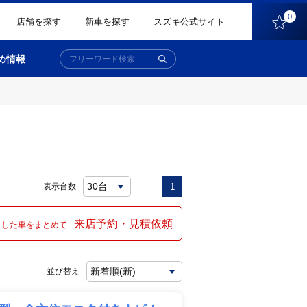
0
店舗を探す
新車を探す
スズキ公式サイト
め情報
表示台数
1
来店予約・見積依頼
クした車をまとめて
並び替え