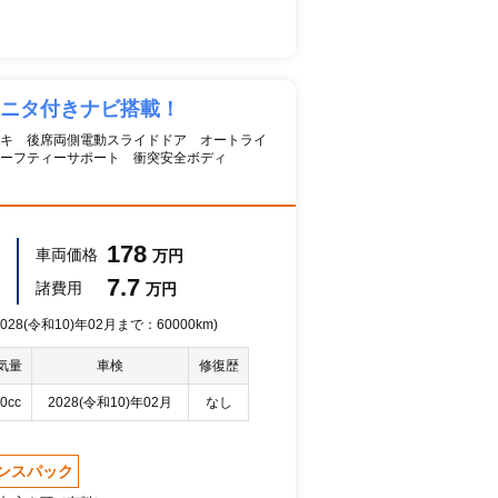
モニタ付きナビ搭載！
ーキ 後席両側電動スライドドア オートライ
ーフティーサポート 衝突安全ボディ
178
車両価格
万円
7.7
諸費用
万円
28(令和10)年02月まで：60000km)
気量
車検
修復歴
0cc
2028(令和10)年02月
なし
ンスパック