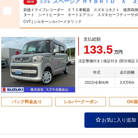
スペーシア ＨＹＢＲＩＤ Ｘ 
スズキ
NEW
前後ドライブレコーダー ＥＴＣ車載器 スズキコネクト 後席両側
タート シートヒーター オートエアコン スズキセーフティーサポ
CVT | シルキーシルバーメタリック
支払総額
133.5
万円
法定整備付き | 保証付き (部分保証
年式
走行距離
2022(令和4)年
3.0万Km
パック料金あり
シルバークーポン
OK
お気に入り追加