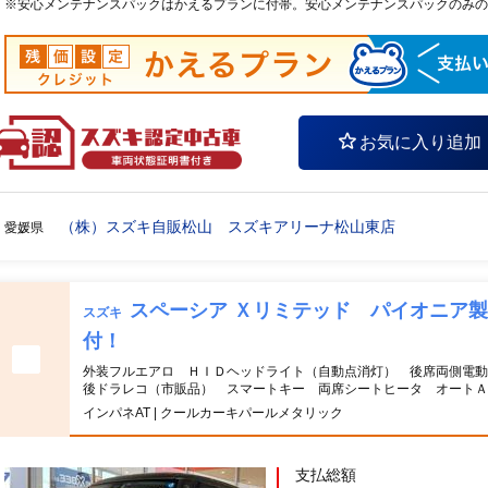
※安心メンテナンスパックはかえるプランに付帯。安心メンテナンスパックのみの
お気に入り追加
（株）スズキ自販松山 スズキアリーナ松山東店
愛媛県
スペーシア Ｘリミテッド パイオニア
スズキ
付！
外装フルエアロ ＨＩＤヘッドライト（自動点消灯） 後席両側電動
後ドラレコ（市販品） スマートキー 両席シートヒータ オートＡ
インパネAT | クールカーキパールメタリック
支払総額