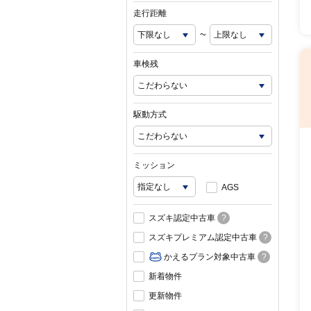
走行距離
~
車検残
駆動方式
ミッション
AGS
スズキ認定中古車
?
スズキプレミアム認定中古車
?
かえるプラン対象中古車
?
新着物件
更新物件