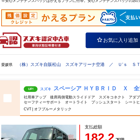
※安心メンテナンスパックはかえるプランに付帯。安心メンテナンスパックのみの
お気に入り追加
（株）スズキ自販松山 スズキアリーナ空港 ／ Ｕ’ｓ Ｓ
愛媛県
スペーシア ＨＹＢＲＩＤ Ｘ 
スズキ
UP!
社用車アップ 後席両側電動スライドドア スズキコネクト アダプ
セーフティーサポート オートライト プッシュスタート シートヒ
CVT | オフブルーメタリック
支払総額
182.2