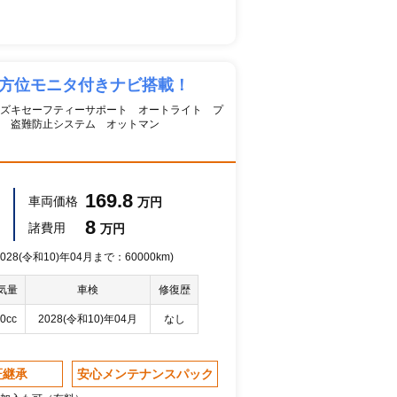
全方位モニタ付きナビ搭載！
ズキセーフティーサポート オートライト プ
 盗難防止システム オットマン
169.8
車両価格
万円
8
諸費用
万円
28(令和10)年04月まで：60000km)
気量
車検
修復歴
0cc
2028(令和10)年04月
なし
証継承
安心メンテナンスパック