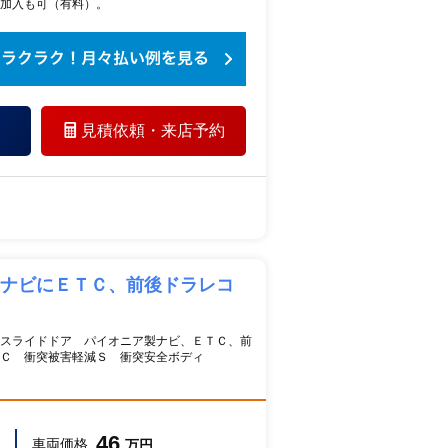
加入も可（有料）。
見積依頼・
来店予約
製ナビにＥＴＣ、前後ドラレコ
スライドドア パイオニア製ナビ、ＥＴＣ、前
Ｃ 衝突被害軽減Ｓ 衝突安全ボディ
46
車両価格
万円