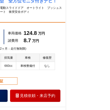
３型 全方位モニタ付きナビ！
電動スライドドア オートライト プッシュス
ート 衝突安全ボディ
124.8
車両価格
万円
8.7
諸費用
万円
 12ヶ月：走行無制限)
排気量
車検
修復歴
660cc
車検整備付
なし
保証
見積依頼・
来店予約