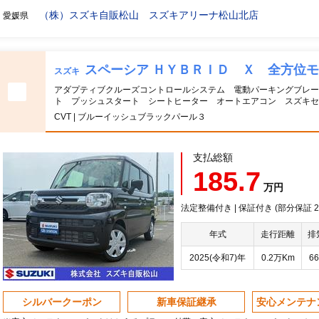
（株）スズキ自販松山 スズキアリーナ松山北店
愛媛県
スペーシア ＨＹＢＲＩＤ Ｘ 全方位
スズキ
アダプティブクルーズコントロールシステム 電動パーキングブレ
ト プッシュスタート シートヒーター オートエアコン スズキセ
CVT | ブルーイッシュブラックパール３
支払総額
185.7
万円
法定整備付き | 保証付き (部分保証 20
年式
走行距離
排
2025(令和7)年
0.2万Km
66
シルバークーポン
新車保証継承
安心メンテナ