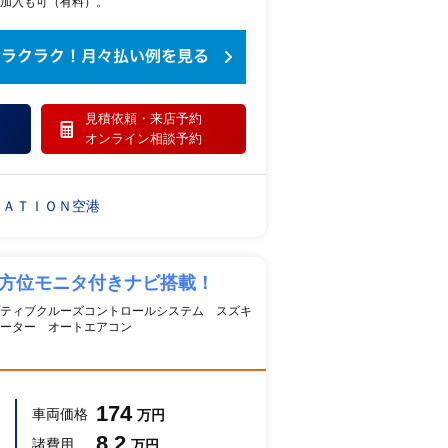
加入も可（有料）。
見積依頼・
来店予約
オンライン相談予約
ＴＡＴＩＯＮ空港
全方位モニタ付きナビ搭載！
ティブクルーズコントロールシステム スズキ
ーター オートエアコン
174
車両価格
万円
8.2
諸費用
万円