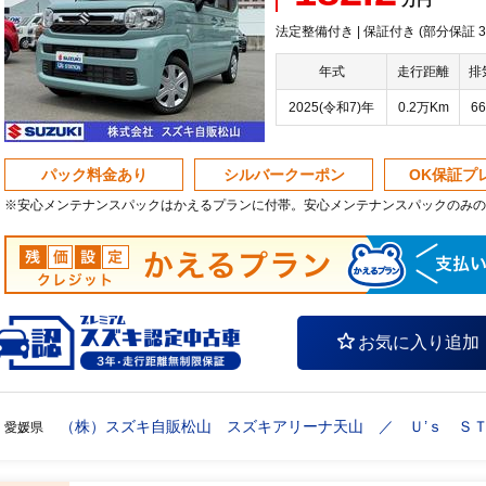
万円
法定整備付き | 保証付き (部分保証
年式
走行距離
排
2025(令和7)年
0.2万Km
66
パック料金あり
シルバークーポン
OK保証プ
※安心メンテナンスパックはかえるプランに付帯。安心メンテナンスパックのみの
お気に入り追加
（株）スズキ自販松山 スズキアリーナ天山 ／ Ｕ’ｓ Ｓ
愛媛県