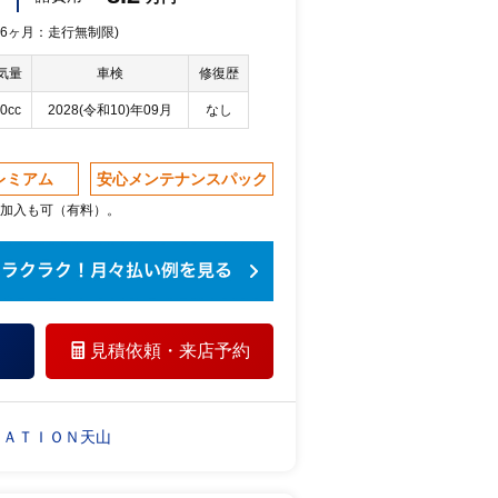
 36ヶ月：走行無制限)
気量
車検
修復歴
0cc
2028(令和10)年09月
なし
レミアム
安心メンテナンスパック
加入も可（有料）。
見積依頼・
来店予約
ＴＡＴＩＯＮ天山