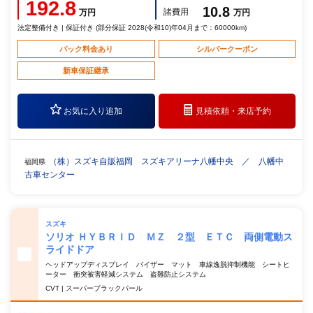
192.8
10.8
諸費用
万円
万円
法定整備付き | 保証付き (部分保証 2028(令和10)年04月まで：60000km)
パック料金あり
シルバークーポン
新車保証継承
お気に入り追加
見積依頼・
来店予約
（株）スズキ自販福岡 スズキアリーナ八幡中央 ／ 八幡中
福岡県
古車センター
スズキ
ソリオ ＨＹＢＲＩＤ ＭＺ ２型 ＥＴＣ 両側電動ス
ライドドア
ヘッドアップディスプレイ バイザー マット 車線逸脱抑制機能 シートヒ
ーター 衝突被害軽減システム 盗難防止システム
CVT | スーパーブラックパール