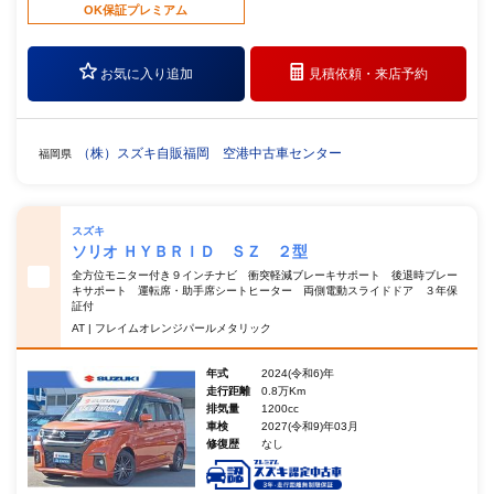
OK保証プレミアム
お気に入り追加
見積依頼・
来店予約
（株）スズキ自販福岡 空港中古車センター
福岡県
スズキ
ソリオ ＨＹＢＲＩＤ ＳＺ ２型
全方位モニター付き９インチナビ 衝突軽減ブレーキサポート 後退時ブレー
キサポート 運転席・助手席シートヒーター 両側電動スライドドア ３年保
証付
AT | フレイムオレンジパールメタリック
年式
2024(令和6)年
走行距離
0.8万Km
排気量
1200cc
車検
2027(令和9)年03月
修復歴
なし