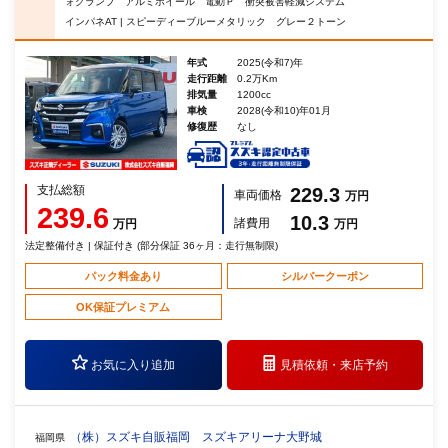
ォグランプ アルミホイール 電動Ｐ 衝突被害軽減システム
インパネAT | スピーディーブルーメタリック グレー２トーン
年式
2025(令和7)年
走行距離
0.2万Km
排気量
1200cc
車検
2028(令和10)年01月
修復歴
なし
支払総額
229.3
車両価格
万円
239.6
10.3
諸費用
万円
万円
法定整備付き | 保証付き (部分保証 36ヶ月：走行無制限)
パック料金あり
シルバークーポン
OK保証プレミアム
お気に入り追加
見積依頼・
来店予約
（株）スズキ自販福岡 スズキアリーナ大野城
福岡県