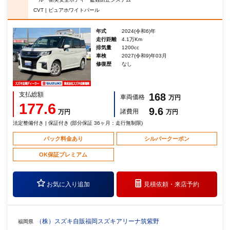
CVT | ピュアホワイトパール
年式
2024(令和6)年
走行距離
4.1万Km
排気量
1200cc
車検
2027(令和9)年03月
修復歴
なし
支払総額
168
車両価格
万円
177.6
9.6
諸費用
万円
万円
法定整備付き | 保証付き (部分保証 36ヶ月：走行無制限)
パック料金あり
シルバークーポン
OK保証プレミアム
お気に入り追加
見積依頼・
来店予約
（株）スズキ自販福岡スズキアリーナ筑紫野
福岡県