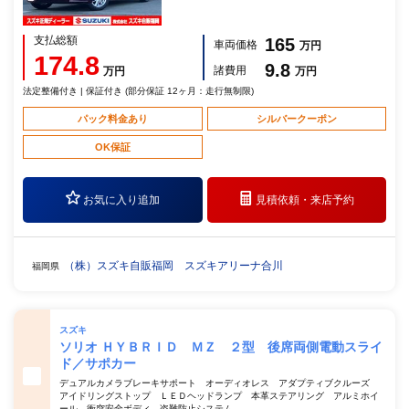
支払総額
165
車両価格
万円
174.8
9.8
諸費用
万円
万円
法定整備付き | 保証付き (部分保証 12ヶ月：走行無制限)
パック料金あり
シルバークーポン
OK保証
お気に入り追加
見積依頼・
来店予約
（株）スズキ自販福岡 スズキアリーナ合川
福岡県
スズキ
ソリオ ＨＹＢＲＩＤ ＭＺ ２型 後席両側電動スライ
ド／サポカー
デュアルカメラブレーキサポート オーディオレス アダプティブクルーズ
アイドリングストップ ＬＥＤヘッドランプ 本革ステアリング アルミホイ
ール 衝突安全ボディ 盗難防止システム