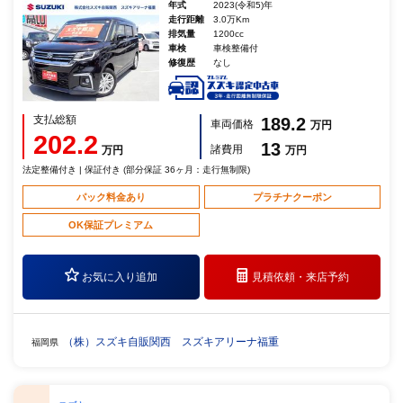
年式
2023(令和5)年
走行距離
3.0万Km
排気量
1200cc
車検
車検整備付
修復歴
なし
支払総額
189.2
車両価格
万円
202.2
13
諸費用
万円
万円
法定整備付き | 保証付き (部分保証 36ヶ月：走行無制限)
パック料金あり
プラチナクーポン
OK保証プレミアム
お気に入り追加
見積依頼・
来店予約
（株）スズキ自販関西 スズキアリーナ福重
福岡県