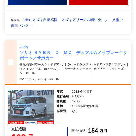
（株）スズキ自販福岡 スズキアリーナ八幡中央 ／ 八幡中
福岡県
古車センター
スズキ
ソリオ ＨＹＢＲＩＤ ＭＺ デュアルカメラブレーキサ
ポート／サポカー
後席両側パワースライドドア│ＬＥＤヘッドランプ│ヘッドアップディスプレイ│
１５インチアルミホイール│スリムサーキュレーター│アダプティブクルーズコ
ントロール
CVT | ピュアホワイトパール
年式
2022(令和4)年
走行距離
6.1万Km
排気量
1200cc
車検
2027(令和9)年05月
修復歴
なし
支払総額
154
車両価格
万円