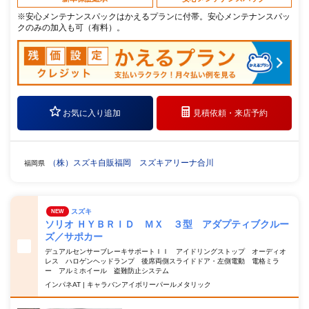
※安心メンテナンスパックはかえるプランに付帯。安心メンテナンスパッ
クのみの加入も可（有料）。
お気に入り追加
見積依頼・
来店予約
（株）スズキ自販福岡 スズキアリーナ合川
福岡県
スズキ
NEW
ソリオ ＨＹＢＲＩＤ ＭＸ ３型 アダプティブクルー
ズ／サポカー
デュアルセンサーブレーキサポートＩＩ アイドリングストップ オーディオ
レス ハロゲンヘッドランプ 後席両側スライドドア・左側電動 電格ミラ
ー アルミホイール 盗難防止システム
インパネAT | キャラバンアイボリーパールメタリック