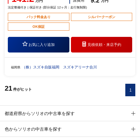
9.2
諸費用
万円
万円
法定整備付き | 保証付き (部分保証 12ヶ月：走行無制限)
パック料金あり
シルバークーポン
OK保証
お気に入り追加
見積依頼・
来店予約
（株）スズキ自販福岡 スズキアリーナ合川
福岡県
21
件
がヒット
1
都道府県からソリオの中古車を探す
色からソリオの中古車を探す