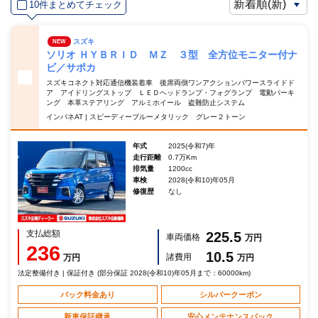
10件まとめてチェック
スズキ
NEW
ソリオ ＨＹＢＲＩＤ ＭＺ ３型 全方位モニター付ナ
ビ／サポカ
スズキコネクト対応通信機装着車 後席両側ワンアクションパワースライドド
ア アイドリングストップ ＬＥＤヘッドランプ・フォグランプ 電動パーキ
ング 本革ステアリング アルミホイール 盗難防止システム
インパネAT | スピーディーブルーメタリック グレー２トーン
年式
2025(令和7)年
走行距離
0.7万Km
排気量
1200cc
車検
2028(令和10)年05月
修復歴
なし
支払総額
225.5
車両価格
万円
236
10.5
諸費用
万円
万円
法定整備付き | 保証付き (部分保証 2028(令和10)年05月まで：60000km)
パック料金あり
シルバークーポン
新車保証継承
安心メンテナンスパック