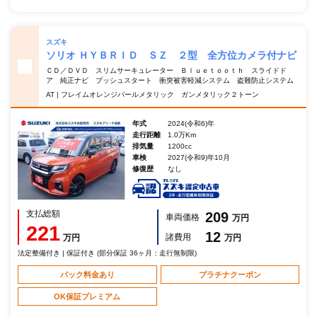
スズキ
ソリオ ＨＹＢＲＩＤ ＳＺ ２型 全方位カメラ付ナビ
ＣＤ／ＤＶＤ スリムサーキュレーター Ｂｌｕｅｔｏｏｔｈ スライドド
ア 純正ナビ プッシュスタート 衝突被害軽減システム 盗難防止システム
AT | フレイムオレンジパールメタリック ガンメタリック２トーン
年式
2024(令和6)年
走行距離
1.0万Km
排気量
1200cc
車検
2027(令和9)年10月
修復歴
なし
支払総額
209
車両価格
万円
221
12
諸費用
万円
万円
法定整備付き | 保証付き (部分保証 36ヶ月：走行無制限)
パック料金あり
プラチナクーポン
OK保証プレミアム