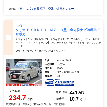
（株）スズキ自販福岡 空港中古車センター
福岡県
スズキ
ソリオ ＨＹＢＲＩＤ ＭＺ ３型 全方位ナビ装着車／
サポカー
スズキコネクト│後席両側パワースライドドア│デュアルセンサーブレーキサポ
ートＩＩ│ＬＥＤヘッドランプ│スリムサーキュレーター│本革巻ステアリングホ
イール
CVT | キャラバンアイボリーパールメタリック
年式
2025(令和7)年
走行距離
0.2万Km
排気量
1200cc
車検
2028(令和10)年01月
修復歴
なし
支払総額
224
車両価格
万円
234.7
10.7
諸費用
万円
万円
法定整備付き | 保証付き (部分保証 36ヶ月：走行無制限)