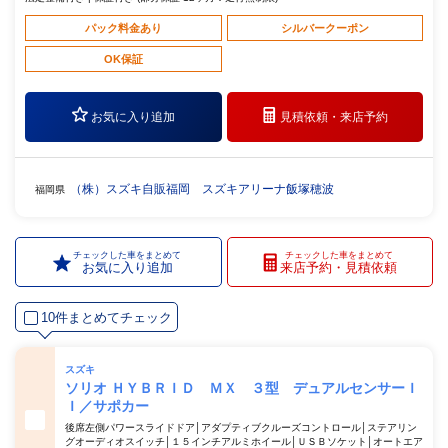
パック料金あり
シルバークーポン
OK保証
お気に入り追加
見積依頼・
来店予約
（株）スズキ自販福岡 スズキアリーナ飯塚穂波
福岡県
チェックした車をまとめて
チェックした車をまとめて
お気に入り追加
来店予約・見積依頼
10件まとめてチェック
スズキ
ソリオ ＨＹＢＲＩＤ ＭＸ ３型 デュアルセンサーＩ
Ｉ／サポカー
後席左側パワースライドドア│アダプティブクルーズコントロール│ステアリン
グオーディオスイッチ│１５インチアルミホイール│ＵＳＢソケット│オートエア