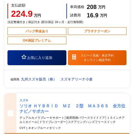
支払総額
208
車両価格
万円
224.9
16.9
諸費用
万円
万円
法定整備付き | 保証付き (部分保証 36ヶ月：走行無制限)
パック料金あり
プラチナクーポン
OK保証プレミアム
スピード見積・
来店予約
お気に入り追加
オンライン相談予約
九州スズキ販売（株） スズキアリーナ小倉
福岡県
スズキ
ソリオ ＨＹＢＲＩＤ ＭＺ ２型 ＭＡ３６Ｓ 全方位
ナビ／サポカー
デュアルカメラブレーキサポート│後席両側パワースライドドア│１５インチア
ルミホイール│ドライブレコーダー│ステアリングハンズフリースイッチ
CVT | ネオンブルーメタリック