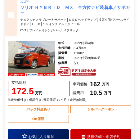
スズキ
ソリオ ＨＹＢＲＩＤ ＭＸ 全方位ナビ装着車／サポカ
ー
デュアルカメラブレーキサポート│ＬＥＤヘッドランプ│後席左側パワースライ
ドドア│ＥＴＣ│１５インチアルミホイール
CVT | フレイムオレンジパールメタリック
年式
2022(令和4)年
走行距離
3.4万Km
排気量
1200cc
車検
2027(令和9)年02月
修復歴
なし
支払総額
162
車両価格
万円
172.5
10.5
諸費用
万円
万円
法定整備付き | 保証付き (部分保証 12ヶ月：走行無制限)
パック料金あり
シルバークーポン
OK保証
お気に入り追加
見積依頼・
来店予約