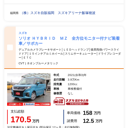
（株）スズキ自販福岡 スズキアリーナ飯塚穂波
福岡県
スズキ
ソリオ ＨＹＢＲＩＤ ＭＺ 全方位モニター付ナビ装着
車／サポカー
デュアルカメラブレーキサポート│ＬＥＤヘッドランプ│後席両側パワースライ
ドドア│１５インチアルミホイール│スリムサーキュレーター│ドライブレコーダ
ー│ＥＴＣ
CVT | ネオンブルーメタリック
年式
2021(令和3)年
走行距離
3.9万Km
排気量
1200cc
車検
車検整備付
修復歴
なし
支払総額
158
車両価格
万円
170.5
12.5
諸費用
万円
万円
法定整備付き | 保証付き (部分保証 12ヶ月：走行無制限)