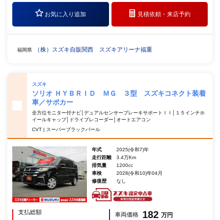
お気に入り追加
見積依頼・
来店予約
（株）スズキ自販関西 スズキアリーナ福重
福岡県
スズキ
ソリオ ＨＹＢＲＩＤ ＭＧ ３型 スズキコネクト装着
車／サポカー
全方位モニター付ナビ│デュアルセンサーブレーキサポートＩＩ│１５インチホ
イールキャップ│ドライブレコーダー│オートエアコン
CVT | スーパーブラックパール
年式
2025(令和7)年
走行距離
3.4万Km
排気量
1200cc
車検
2028(令和10)年04月
修復歴
なし
支払総額
182
車両価格
万円