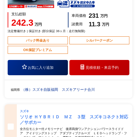
支払総額
231
車両価格
万円
242.3
11.3
諸費用
万円
万円
法定整備付き | 保証付き (部分保証 36ヶ月：走行無制限)
パック料金あり
シルバークーポン
OK保証プレミアム
お気に入り追加
見積依頼・
来店予約
（株）スズキ自販福岡 スズキアリーナ合川
福岡県
スズキ
ソリオ ＨＹＢＲＩＤ ＭＺ ３型 スズキコネクト対応
／サポカー
全方位モニター付メモリーナビ 後席両側ワンアクションパワースライドド
ア アイドリングストップ アダプティブクルーズ ＬＥＤヘッドランプ・フ