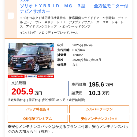
スズキ
ソリオ ＨＹＢＲＩＤ ＭＧ ３型 全方位モニター付
ナビ／サポカー
スズキコネクト対応通信機装着車 後席両側スライドドア・左側電動 デュア
ルセンサーブレーキサポートＩＩ アダプティブクルーズ スマートキーレ
ス アイドリングストップ ハロゲンヘッドランプ
インパネAT | メロウディープレッドパール
年式
2025(令和7)年
走行距離
0.6万Km
排気量
1200cc
車検
2028(令和10)年05月
修復歴
なし
支払総額
195.6
車両価格
万円
205.9
10.3
諸費用
万円
万円
法定整備付き | 保証付き (部分保証 36ヶ月：走行無制限)
パック料金あり
シルバークーポン
OK保証プレミアム
安心メンテナンスパック
※安心メンテナンスパックはかえるプランに付帯。安心メンテナンスパッ
クのみの加入も可（有料）。