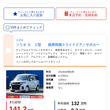
チェックした車をまとめて
チェックした車をまとめて
お気に入り追加
来店予約・見積依頼
10件まとめてチェック
スズキ
ソリオ Ｇ ２型 後席両側スライドドア／サポカー
デュアルカメラブレーキサポート 衝突安全ボディ オーディオレス ハロゲ
ンヘッドランプ ハイビームアシスト オートエアコン 電格ミラー ホイー
ルキャップ フルフラット 盗難防止システム
インパネAT | スターシルバーメタリック
年式
2024(令和6)年
走行距離
4.4万Km
排気量
1200cc
車検
2027(令和9)年03月
修復歴
なし
支払総額
132
車両価格
万円
141.2