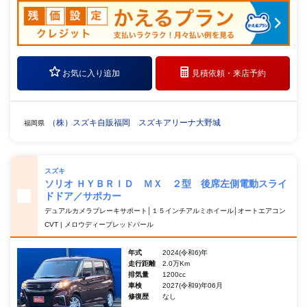
お気に入り追加
見積依頼・
来店予約
（株）スズキ自販福岡 スズキアリーナ大野城
福岡県
スズキ
ソリオ ＨＹＢＲＩＤ ＭＸ ２型 後席左側電動スライ
ドドア／サポカー
デュアルカメラブレーキサポート│１５インチアルミホイール│オートエアコン
CVT | メロウディープレッドパール
年式
2024(令和6)年
走行距離
2.0万Km
排気量
1200cc
車検
2027(令和9)年06月
修復歴
なし