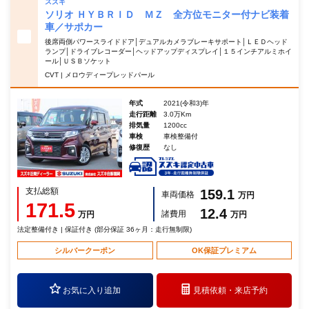
スズキ
ソリオ ＨＹＢＲＩＤ ＭＺ 全方位モニター付ナビ装着
車／サポカー
後席両側パワースライドドア│デュアルカメラブレーキサポート│ＬＥＤヘッド
ランプ│ドライブレコーダー│ヘッドアップディスプレイ│１５インチアルミホイ
ール│ＵＳＢソケット
CVT | メロウディープレッドパール
年式
2021(令和3)年
走行距離
3.0万Km
排気量
1200cc
車検
車検整備付
修復歴
なし
支払総額
159.1
車両価格
万円
171.5
12.4
諸費用
万円
万円
法定整備付き | 保証付き (部分保証 36ヶ月：走行無制限)
シルバークーポン
OK保証プレミアム
お気に入り追加
見積依頼・
来店予約