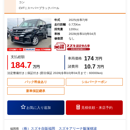
コン
CVT | スーパーブラックパール
年式
2025(令和7)年
走行距離
0.7万Km
排気量
1200cc
車検
2028(令和10)年04月
修復歴
なし
支払総額
174
車両価格
万円
184.7
10.7
諸費用
万円
万円
法定整備付き | 保証付き (部分保証 2028(令和10)年04月まで：60000km)
パック料金あり
シルバークーポン
新車保証継承
お気に入り追加
見積依頼・
来店予約
（株）スズキ自販福岡 スズキアリーナ飯塚穂波
福岡県