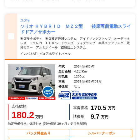
スズキ
ソリオ ＨＹＢＲＩＤ ＭＺ２型 後席両側電動スライ
ドドア／サポカー
衝突安全ボディ 衝突被害軽減システム アイドリングストップ オーディオ
レス ドラレコ ＬＥＤヘッドランプ・フォグランプ 本革ステアリング 電
格ミラー アルミホイール 盗難防止システム
インパネAT | ピュアホワイトパール
年式
2024(令和6)年
走行距離
4.2万Km
排気量
1200cc
車検
2027(令和9)年03月
修復歴
なし
支払総額
170.5
車両価格
万円
180.2
9.7
諸費用
万円
万円
法定整備付き | 保証付き (部分保証 36ヶ月：走行無制限)
パック料金あり
シルバークーポン