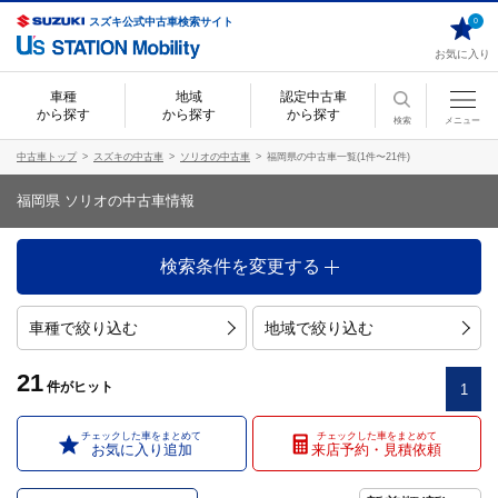
スズキ公式中古車検索サイト
0
お気に入り
車種
地域
認定中古車
から探す
から探す
から探す
検索
メニュー
中古車トップ
スズキの中古車
ソリオの中古車
福岡県の中古車一覧(1件〜21件)
福岡県 ソリオの中古車情報
検索条件を変更する
車種で絞り込む
地域で絞り込む
21
件
がヒット
1
チェックした車をまとめて
チェックした車をまとめて
お気に入り追加
来店予約・見積依頼