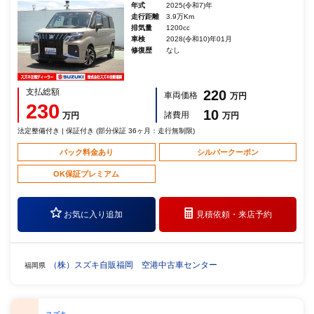
年式
2025(令和7)年
走行距離
3.9万Km
排気量
1200cc
車検
2028(令和10)年01月
修復歴
なし
支払総額
220
車両価格
万円
230
10
諸費用
万円
万円
法定整備付き | 保証付き (部分保証 36ヶ月：走行無制限)
パック料金あり
シルバークーポン
OK保証プレミアム
お気に入り追加
見積依頼・
来店予約
（株）スズキ自販福岡 空港中古車センター
福岡県