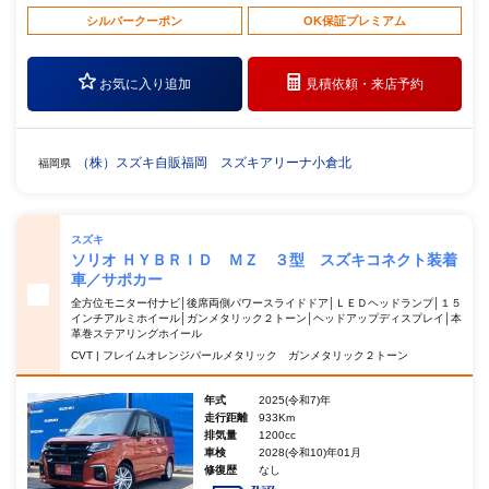
シルバークーポン
OK保証プレミアム
お気に入り追加
見積依頼・
来店予約
（株）スズキ自販福岡 スズキアリーナ小倉北
福岡県
スズキ
ソリオ ＨＹＢＲＩＤ ＭＺ ３型 スズキコネクト装着
車／サポカー
全方位モニター付ナビ│後席両側パワースライドドア│ＬＥＤヘッドランプ│１５
インチアルミホイール│ガンメタリック２トーン│ヘッドアップディスプレイ│本
革巻ステアリングホイール
CVT | フレイムオレンジパールメタリック ガンメタリック２トーン
年式
2025(令和7)年
走行距離
933Km
排気量
1200cc
車検
2028(令和10)年01月
修復歴
なし