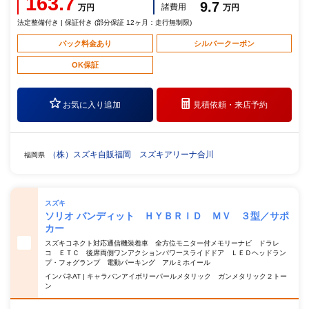
163.7
9.7
諸費用
万円
万円
法定整備付き | 保証付き (部分保証 12ヶ月：走行無制限)
パック料金あり
シルバークーポン
OK保証
お気に入り追加
見積依頼・
来店予約
（株）スズキ自販福岡 スズキアリーナ合川
福岡県
スズキ
ソリオ バンディット ＨＹＢＲＩＤ ＭＶ ３型／サポ
カー
スズキコネクト対応通信機装着車 全方位モニター付メモリーナビ ドラレ
コ ＥＴＣ 後席両側ワンアクションパワースライドドア ＬＥＤヘッドラン
プ・フォグランプ 電動パーキング アルミホイール
インパネAT | キャラバンアイボリーパールメタリック ガンメタリック２トー
ン