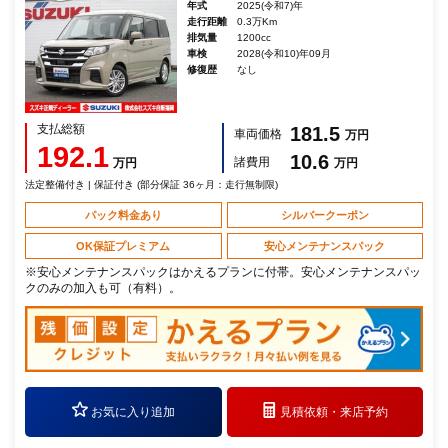
年式
2025(令和7)年
走行距離
0.3万Km
排気量
1200cc
車検
2028(令和10)年09月
修復歴
なし
支払総額
181.5
車両価格
万円
192.1
10.6
諸費用
万円
万円
法定整備付き | 保証付き (部分保証 36ヶ月：走行無制限)
パック料金あり
シルバークーポン
OK保証プレミアム
安心メンテナンスパック
※安心メンテナンスパックはかえるプランに付帯。安心メンテナンスパッ
クのみの加入も可（有料）。
お気に入り追加
見積依頼・
来店予約