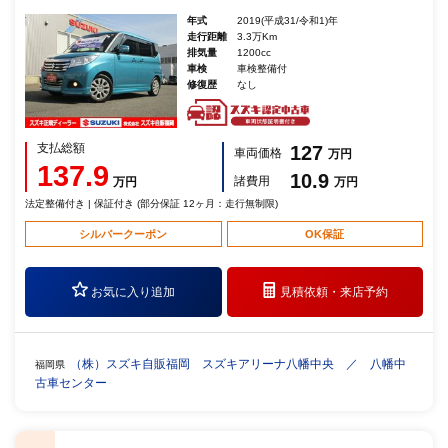
年式
2019(平成31/令和1)年
走行距離
3.3万Km
排気量
1200cc
車検
車検整備付
修復歴
なし
支払総額
127
車両価格
万円
137.9
10.9
諸費用
万円
万円
法定整備付き | 保証付き (部分保証 12ヶ月：走行無制限)
シルバークーポン
OK保証
お気に入り追加
見積依頼・
来店予約
（株）スズキ自販福岡 スズキアリーナ八幡中央 ／ 八幡中
福岡県
古車センター