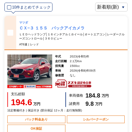
10件まとめてチェック
マツダ
ＣＸ−３ １５Ｓ バックアイカメラ
ＬＥＤヘッドランプ│１６インチアルミホイール│オートエアコン│レーダークル
ーズコントロール│３６０ビュー
AT6速 | レッド
年式
2023(令和5)年
走行距離
2.1万Km
排気量
1500cc
車検
2026(令和8)年09月
修復歴
なし
支払総額
184.8
車両価格
万円
194.6
9.8
諸費用
万円
万円
法定整備付き | 保証付き (部分保証 12ヶ月：走行無制限)
パック料金あり
シルバークーポン
OK保証