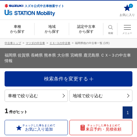
スズキ公式中古車検索サイト
0
お気に入り
車種
地域
認定中古車
から探す
から探す
から探す
検索
メニュー
中古車トップ
マツダの中古車
ＣＸ−３の中古車
福岡県他の中古車一覧 (1件)
福岡県 佐賀県 長崎県 熊本県 大分県 宮崎県 鹿児島県 ＣＸ−３の中古車
情報
検索条件を変更する
車種で絞り込む
地域で絞り込む
1
件
がヒット
1
チェックした車をまとめて
チェックした車をまとめて
お気に入り追加
来店予約・見積依頼