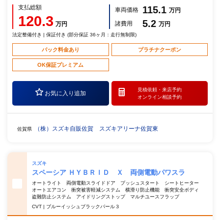
支払総額
115.1
車両価格
万円
120.3
5.2
諸費用
万円
万円
法定整備付き | 保証付き (部分保証 36ヶ月：走行無制限)
パック料金あり
プラチナクーポン
OK保証プレミアム
見積依頼・
来店予約
お気に入り追加
オンライン相談予約
（株）スズキ自販佐賀 スズキアリーナ佐賀東
佐賀県
スズキ
スペーシア ＨＹＢＲＩＤ Ｘ 両側電動パワスラ
オートライト 両側電動スライドドア プッシュスタート シートヒーター
オートエアコン 衝突被害軽減システム 横滑り防止機能 衝突安全ボディ
盗難防止システム アイドリングストップ マルチユースフラップ
CVT | ブルーイッシュブラックパール３