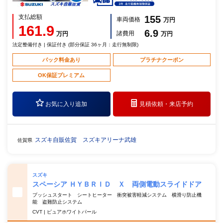
支払総額
155
車両価格
万円
161.9
6.9
諸費用
万円
万円
法定整備付き | 保証付き (部分保証 36ヶ月：走行無制限)
パック料金あり
プラチナクーポン
OK保証プレミアム
お気に入り追加
見積依頼・
来店予約
スズキ自販佐賀 スズキアリーナ武雄
佐賀県
スズキ
スペーシア ＨＹＢＲＩＤ Ｘ 両側電動スライドドア
プッシュスタート シートヒーター 衝突被害軽減システム 横滑り防止機
能 盗難防止システム
CVT | ピュアホワイトパール