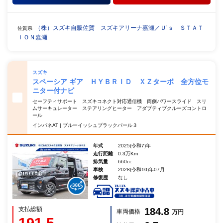
（株）スズキ自販佐賀 スズキアリーナ嘉瀬／Ｕ’ｓ ＳＴＡＴ
佐賀県
ＩＯＮ嘉瀬
スズキ
スペーシア ギア ＨＹＢＲＩＤ ＸＺターボ 全方位モ
ニター付ナビ
セーフティサポート スズキコネクト対応通信機 両側パワースライド スリ
ムサーキュレーター ステアリングヒーター アダプティブクルーズコントロ
ール
インパネAT | ブルーイッシュブラックパール３
年式
2025(令和7)年
走行距離
0.3万Km
排気量
660cc
車検
2028(令和10)年07月
修復歴
なし
支払総額
184.8
車両価格
万円
191.5