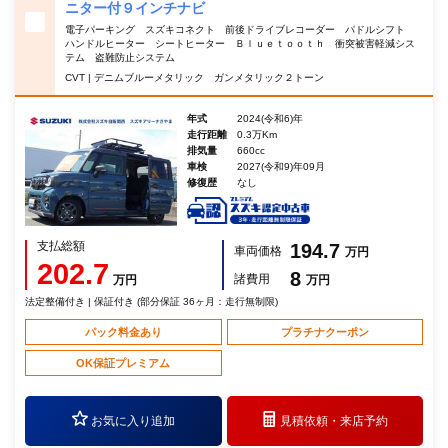
ニター付９インチナビ
電子パーキング スズキコネクト 前後ドライブレコーダー パドルシフト
ハンドルヒーター シートヒーター Ｂｌｕｅｔｏｏｔｈ 衝突被害軽減シス
テム 盗難防止システム
CVT | デニムブルーメタリック ガンメタリック２トーン
年式
2024(令和6)年
走行距離
0.3万Km
排気量
660cc
車検
2027(令和9)年09月
修復歴
なし
支払総額
194.7
車両価格
万円
202.7
8
諸費用
万円
万円
法定整備付き | 保証付き (部分保証 36ヶ月：走行無制限)
パック料金あり
プラチナクーポン
OK保証プレミアム
お気に入り追加
見積依頼・
来店予約