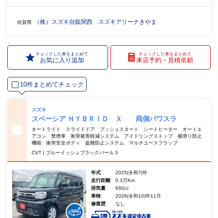
（株）スズキ自販関西 スズキアリーナきやま
佐賀県
チェックした車をまとめて
チェックした車をまとめて
お気に入り追加
来店予約・見積依頼
10件まとめてチェック
スズキ
スペーシア ＨＹＢＲＩＤ Ｘ 両側パワスラ
オートライト スライドドア プッシュスタート シートヒーター オートエ
アコン 禁煙車 衝突被害軽減システム アイドリングストップ 横滑り防止
機能 衝突安全ボディ 盗難防止システム マルチユースフラップ
CVT | ブルーイッシュブラックパール３
年式
2025(令和7)年
走行距離
0.3万Km
排気量
660cc
車検
2028(令和10)年11月
修復歴
なし