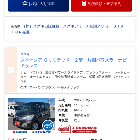
お気に入り追加
見積依頼・
来店予約
（株）スズキ自販佐賀 スズキアリーナ嘉瀬／Ｕ’ｓ ＳＴＡＴ
佐賀県
ＩＯＮ嘉瀬
スズキ
スペーシア Ｇリミテッド ２型 片側パワスラ ナビ
ドラレコ
ナビ ドラレコ 左後方パワースライドドア プッシュスタート シートヒー
ター オートエアコン 衝突被害軽減システム 横滑り防止機能 パワーウイ
ンド
CVT | アーバンブラウンパールメタリック
年式
2017(平成29)年
走行距離
11.6万Km
排気量
660cc
車検
車検整備付
修復歴
なし
支払総額