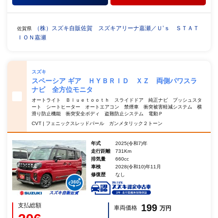
（株）スズキ自販佐賀 スズキアリーナ嘉瀬／Ｕ’ｓ ＳＴＡＴ
佐賀県
ＩＯＮ嘉瀬
スズキ
スペーシア ギア ＨＹＢＲＩＤ ＸＺ 両側パワスラ
ナビ 全方位モニタ
オートライト Ｂｌｕｅｔｏｏｔｈ スライドドア 純正ナビ プッシュスタ
ート シートヒーター オートエアコン 禁煙車 衝突被害軽減システム 横
滑り防止機能 衝突安全ボディ 盗難防止システム 電動Ｐ
CVT | フェニックスレッドパール ガンメタリック２トーン
年式
2025(令和7)年
走行距離
731Km
排気量
660cc
車検
2028(令和10)年11月
修復歴
なし
支払総額
199
車両価格
万円