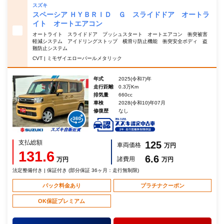
スズキ
スペーシア ＨＹＢＲＩＤ Ｇ スライドドア オートラ
イト オートエアコン
オートライト スライドドア プッシュスタート オートエアコン 衝突被害
軽減システム アイドリングストップ 横滑り防止機能 衝突安全ボディ 盗
難防止システム
CVT | ミモザイエローパールメタリック
年式
2025(令和7)年
走行距離
0.3万Km
排気量
660cc
車検
2028(令和10)年07月
修復歴
なし
支払総額
125
車両価格
万円
131.6
6.6
諸費用
万円
万円
法定整備付き | 保証付き (部分保証 36ヶ月：走行無制限)
パック料金あり
プラチナクーポン
OK保証プレミアム