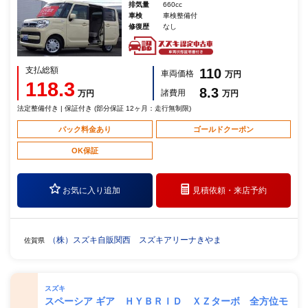
排気量
660cc
車検
車検整備付
修復歴
なし
支払総額
110
車両価格
万円
118.3
8.3
諸費用
万円
万円
法定整備付き | 保証付き (部分保証 12ヶ月：走行無制限)
パック料金あり
ゴールドクーポン
OK保証
お気に入り追加
見積依頼・
来店予約
（株）スズキ自販関西 スズキアリーナきやま
佐賀県
スズキ
スペーシア ギア ＨＹＢＲＩＤ ＸＺターボ 全方位モ