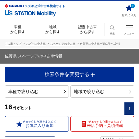
スズキ公式中古車検索サイト
0
お気に入り
車種
地域
認定中古車
から探す
から探す
から探す
検索
メニュー
中古車トップ
スズキの中古車
スペーシアの中古車
佐賀県の中古車一覧(1件〜16件)
佐賀県 スペーシアの中古車情報
検索条件を変更する
車種で絞り込む
地域で絞り込む
16
件
がヒット
1
チェックした車をまとめて
チェックした車をまとめて
お気に入り追加
来店予約・見積依頼