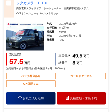
ックカメラ ＥＴＣ
両側電動スライドドア シートヒーター 衝突被害軽減システム
CVT | クールカーキパールメタリック
年式
2014(平成26)年
走行距離
8.1万Km
排気量
660cc
車検
2027(令和9)年07月
修復歴
なし
支払総額
49.5
車両価格
万円
57.5
8
諸費用
万円
万円
法定整備付き | 保証付き (部分保証 3ヶ月：3000km)
パック料金あり
ゴールドクーポン
OK保証ミニ
お気に入り追加
見積依頼・
来店予約