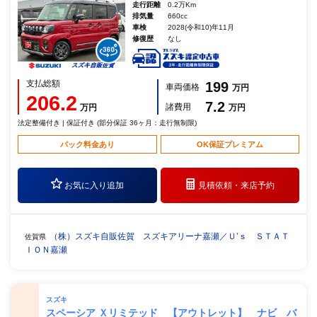
走行距離
0.2万Km
排気量
660cc
車検
2028(令和10)年11月
修復歴
なし
支払総額
199
車両価格
万円
206.2
7.2
諸費用
万円
万円
法定整備付き | 保証付き (部分保証 36ヶ月：走行無制限)
パック料金あり
OK保証プレミアム
お気に入り追加
見積依頼・
来店予約
（株）スズキ自販佐賀 スズキアリーナ嘉瀬／Ｕ’ｓ ＳＴＡＴ
佐賀県
ＩＯＮ嘉瀬
スズキ
スペーシア Ｘリミテッド 【アウトレット】 ナビ バ