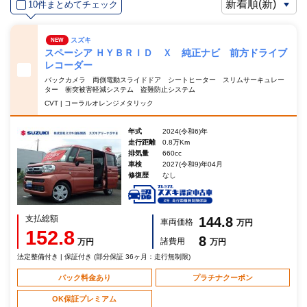
10件まとめてチェック
スズキ
NEW
スペーシア ＨＹＢＲＩＤ Ｘ 純正ナビ 前方ドライブ
レコーダー
バックカメラ 両側電動スライドドア シートヒーター スリムサーキュレー
ター 衝突被害軽減システム 盗難防止システム
CVT | コーラルオレンジメタリック
年式
2024(令和6)年
走行距離
0.8万Km
排気量
660cc
車検
2027(令和9)年04月
修復歴
なし
支払総額
144.8
車両価格
万円
152.8
8
諸費用
万円
万円
法定整備付き | 保証付き (部分保証 36ヶ月：走行無制限)
パック料金あり
プラチナクーポン
OK保証プレミアム