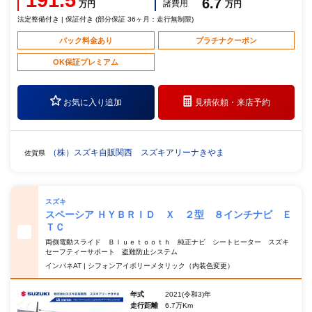
6.7
諸費用
万円
万円
法定整備付き | 保証付き (部分保証 36ヶ月：走行無制限)
パック料金あり
プラチナクーポン
OK保証プレミアム
お気に入り追加
見積依頼・
来店予約
（株）スズキ自販関西 スズキアリーナきやま
佐賀県
スズキ
スペーシア ＨＹＢＲＩＤ Ｘ ２型 ８インチナビ Ｅ
ＴＣ
両側電動スライド Ｂｌｕｅｔｏｏｔｈ 純正ナビ シートヒーター スズキ
セーフティーサポート 盗難防止システム
インパネAT | シフォンアイボリーメタリック（内装色変更）
年式
2021(令和3)年
走行距離
6.7万Km