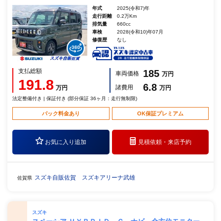
年式
2025(令和7)年
走行距離
0.2万Km
排気量
660cc
車検
2028(令和10)年07月
修復歴
なし
支払総額
185
車両価格
万円
191.8
6.8
諸費用
万円
万円
法定整備付き | 保証付き (部分保証 36ヶ月：走行無制限)
パック料金あり
OK保証プレミアム
お気に入り追加
見積依頼・
来店予約
スズキ自販佐賀 スズキアリーナ武雄
佐賀県
スズキ