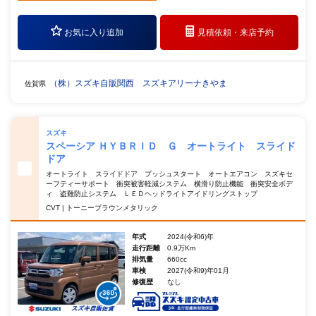
お気に入り追加
見積依頼・
来店予約
（株）スズキ自販関西 スズキアリーナきやま
佐賀県
スズキ
スペーシア ＨＹＢＲＩＤ Ｇ オートライト スライド
ドア
オートライト スライドドア プッシュスタート オートエアコン スズキセ
ーフティーサポート 衝突被害軽減システム 横滑り防止機能 衝突安全ボデ
ィ 盗難防止システム ＬＥＤヘッドライトアイドリングストップ
CVT | トーニーブラウンメタリック
年式
2024(令和6)年
走行距離
0.9万Km
排気量
660cc
車検
2027(令和9)年01月
修復歴
なし