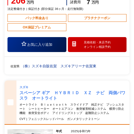
206
7
諸費用
万円
万円
法定整備付き | 保証付き (部分保証 36ヶ月：走行無制限)
パック料金あり
プラチナクーポン
OK保証プレミアム
見積依頼・
来店予約
お気に入り追加
オンライン相談予約
（株）スズキ自販佐賀 スズキアリーナ佐賀東
佐賀県
スズキ
スペーシア ギア ＨＹＢＲＩＤ ＸＺ ナビ 両側パワ
スラ オートライト
オートライト Ｂｌｕｅｔｏｏｔｈ スライドドア 純正ナビ プッシュスタ
ート シートヒーター オートエアコン 衝突被害軽減システム 横滑り防止
機能 衝突安全ボディ アイドリングストップ 盗難防止システム
CVT | フェニックスレッドパール ガンメタリック２トーン
年式
2025(令和7)年