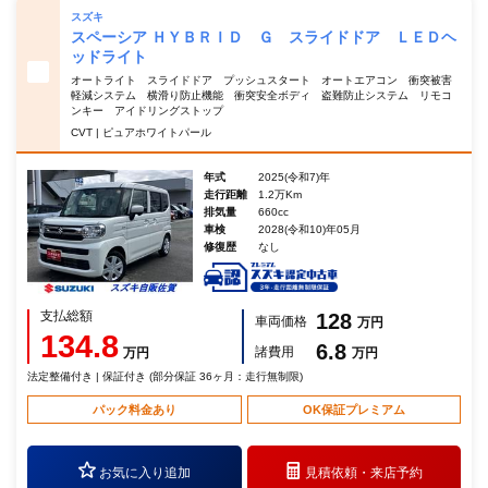
スズキ
スペーシア ＨＹＢＲＩＤ Ｇ スライドドア ＬＥＤヘ
ッドライト
オートライト スライドドア プッシュスタート オートエアコン 衝突被害
軽減システム 横滑り防止機能 衝突安全ボディ 盗難防止システム リモコ
ンキー アイドリングストップ
CVT | ピュアホワイトパール
年式
2025(令和7)年
走行距離
1.2万Km
排気量
660cc
車検
2028(令和10)年05月
修復歴
なし
支払総額
128
車両価格
万円
134.8
6.8
諸費用
万円
万円
法定整備付き | 保証付き (部分保証 36ヶ月：走行無制限)
パック料金あり
OK保証プレミアム
お気に入り追加
見積依頼・
来店予約