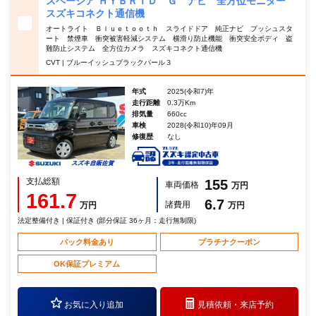
スペーシア ＨＹＢＲＩＤ Ｇ ナビ 全方位モニター
スズキコネクト通信機
オートライト Ｂｌｕｅｔｏｏｔｈ スライドドア 純正ナビ プッシュスタ
ート 禁煙車 衝突被害軽減システム 横滑り防止機能 衝突安全ボディ 盗
難防止システム 全方位カメラ スズキコネクト通信機
CVT | ブルーイッシュブラックパール３
年式
2025(令和7)年
走行距離
0.3万Km
排気量
660cc
車検
2028(令和10)年09月
修復歴
なし
支払総額
155
車両価格
万円
161.7
6.7
諸費用
万円
万円
法定整備付き | 保証付き (部分保証 36ヶ月：走行無制限)
パック料金あり
プラチナクーポン
OK保証プレミアム
お気に入り追加
見積依頼・
来店予約