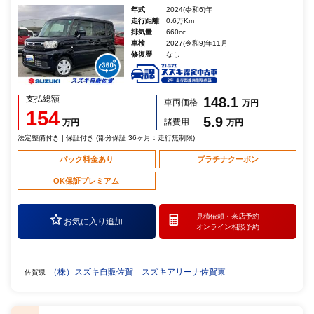
年式
2024(令和6)年
走行距離
0.6万Km
排気量
660cc
車検
2027(令和9)年11月
修復歴
なし
支払総額
148.1
車両価格
万円
154
5.9
諸費用
万円
万円
法定整備付き | 保証付き (部分保証 36ヶ月：走行無制限)
パック料金あり
プラチナクーポン
OK保証プレミアム
見積依頼・
来店予約
お気に入り追加
オンライン相談予約
（株）スズキ自販佐賀 スズキアリーナ佐賀東
佐賀県