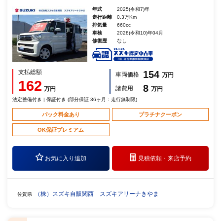
年式
2025(令和7)年
走行距離
0.3万Km
排気量
660cc
車検
2028(令和10)年04月
修復歴
なし
支払総額
154
車両価格
万円
162
8
諸費用
万円
万円
法定整備付き | 保証付き (部分保証 36ヶ月：走行無制限)
パック料金あり
プラチナクーポン
OK保証プレミアム
お気に入り追加
見積依頼・
来店予約
（株）スズキ自販関西 スズキアリーナきやま
佐賀県