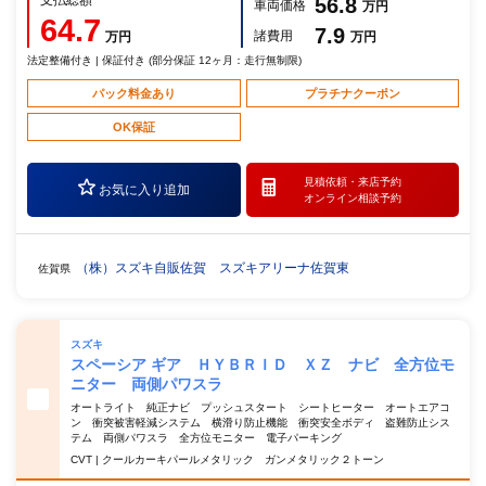
56.8
車両価格
万円
64.7
7.9
諸費用
万円
万円
法定整備付き | 保証付き (部分保証 12ヶ月：走行無制限)
パック料金あり
プラチナクーポン
OK保証
見積依頼・
来店予約
お気に入り追加
オンライン相談予約
（株）スズキ自販佐賀 スズキアリーナ佐賀東
佐賀県
スズキ
スペーシア ギア ＨＹＢＲＩＤ ＸＺ ナビ 全方位モ
ニター 両側パワスラ
オートライト 純正ナビ プッシュスタート シートヒーター オートエアコ
ン 衝突被害軽減システム 横滑り防止機能 衝突安全ボディ 盗難防止シス
テム 両側パワスラ 全方位モニター 電子パーキング
CVT | クールカーキパールメタリック ガンメタリック２トーン