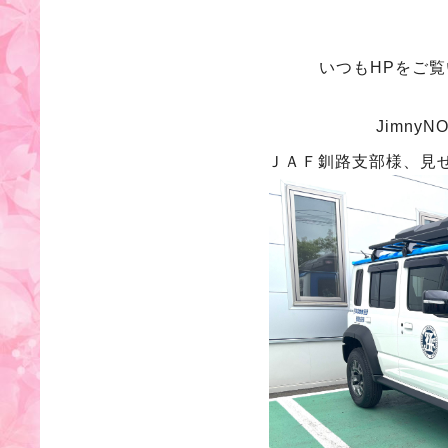
いつもHPをご
Jimny
ＪＡＦ釧路支部様、見