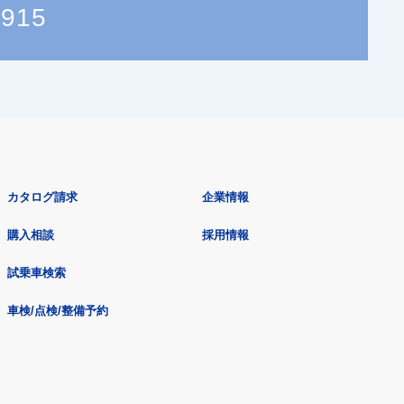
3915
カタログ請求
企業情報
購入相談
採用情報
試乗車検索
車検/点検/整備予約