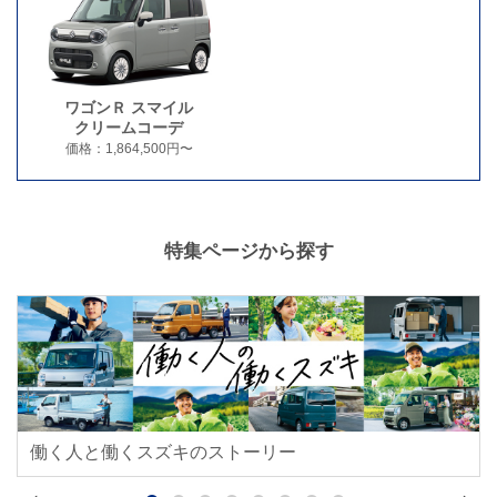
ワゴンＲ スマイル
クリームコーデ
価格：1,864,500円〜
特集ページから探す
クロスビー
ジムニ
e ビターラ
e 
スペーシア ベース
エ
エブリイ 車いす移動車
エブ
価格：2,157,100円〜
価格：2,
価格：3,993,000円〜
価格：3,
価格：1,471,800円〜
価格：1,
車い
価格：1,925,000円〜
価格：2,
働く人と働くスズキのストーリー
ジムニー ノマド
ス
エブリイ Jリミテッド