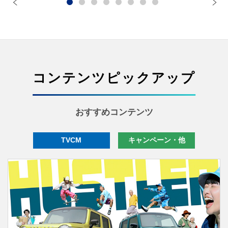
キ
価格：2,926,000円〜
価格：1,
スペーシア 車いす移動車
価格：1,978,900円〜
ワゴンR
価格：1,
価格：1,786,000円〜
価格：1,
コンテンツピックアップ
ソリオ
ソリオ 
キャリイ特装車
スーパ
価格：1,926,100円〜
価格：2,
セニアカー
価格：1,618,100円〜
価格：1,
価格：418,000円〜
おすすめコンテンツ
TVCM
キャンペーン・他
フロンクス
ラ
e 
価格：2,541,000円〜
価格：3,
スーパーキャリイ
価格：3,
Xリミテッド
価格：1,569,700円〜