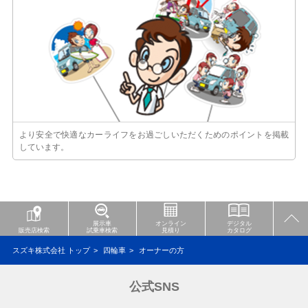
より安全で快適なカーライフをお過ごしいただくためのポイントを掲載
しています。
展示車
オンライン
デジタル
販売店検索
試乗車検索
見積り
カタログ
スズキ株式会社 トップ
四輪車
オーナーの方
公式SNS