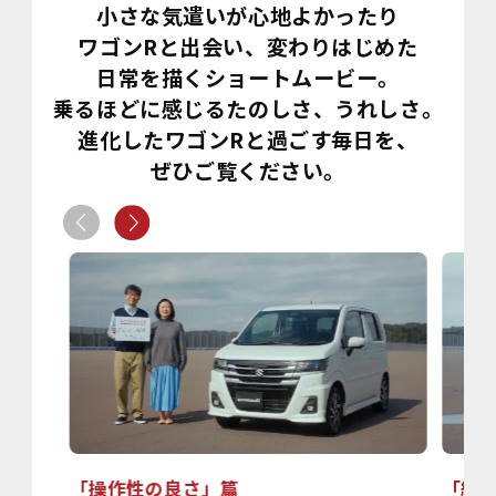
小さな気遣いが心地よかったり
ワゴンRと出会い、変わりはじめた
日常を描くショートムービー。
乗るほどに感じるたのしさ、うれしさ。
進化したワゴンRと過ごす毎日を、
ぜひご覧ください。
「操作性の良さ」篇
「細