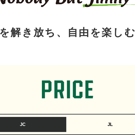
を解き放ち、自由を楽し
JC
JL