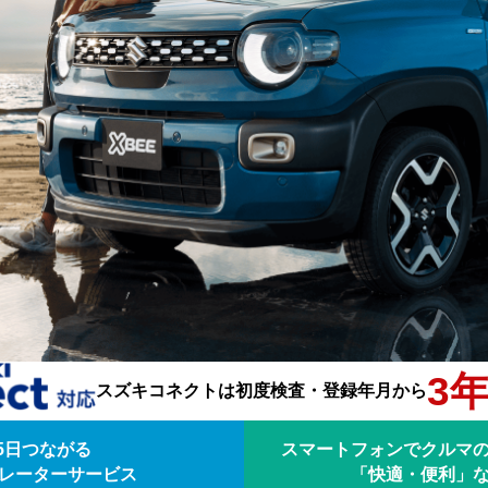
3
スズキコネクトは
初度検査・登録年月から
65日つながる
スマートフォンでクルマ
レーターサービス
「快適・便利」