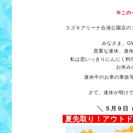
※この
スズキアリーナ合浦公園店の
みなさま、G
貴重な連休、連
私は思いっきりにんにく料
お休み
連休中のお車の事故
さて、連休が明け
╲ ５月９日
夏先取り！アウト