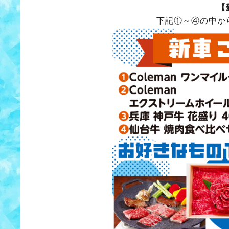
【
下記①～④の中か