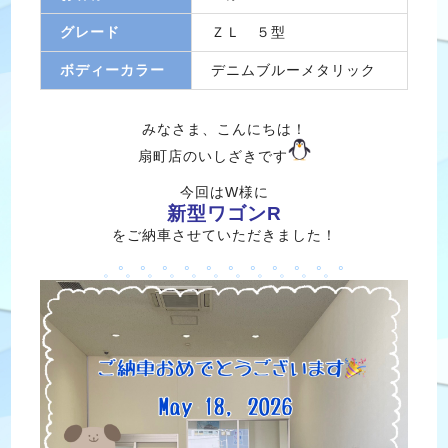
グレード
ＺＬ ５型
ボディーカラー
デニムブルーメタリック
みなさま、こんにちは！
扇町店のいしざきです
今回はW様に
新型ワゴンR
をご納車させていただきました！
。°。°。°。°。°。°。°。°。°。°。°