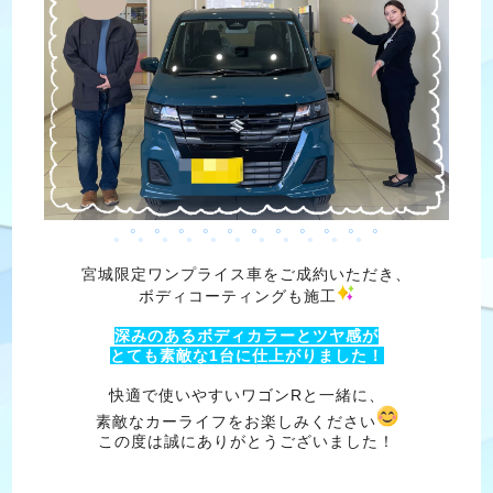
。°。°。°。°。°。°。°。°。°。°。°
宮城限定ワンプライス車をご成約いただき、
ボディコーティングも施工
深みのあるボディカラーとツヤ感が
とても素敵な1台に仕上がりました！
快適で使いやすいワゴンRと一緒に、
素敵なカーライフをお楽しみください
この度は誠にありがとうございました！