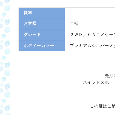
愛車
お客様
Ｔ様
グレード
２ＷＤ／６ＡＴ／セー
ボディーカラー
プレミアムシルバーメタ
先月
スイフトスポー
この度はご