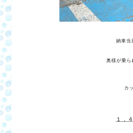
納車当
奥様が乗ら
カ
１．