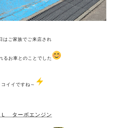
日はご家族でご来店され
れるお車とのことでした
ッコイイですね～
４Ｌ ターボエンジン