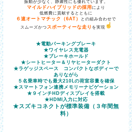
振動が少なく、静粛性にも優れています。
マイルドハイブリッドの採用
により
低燃費に貢献するとともに
６速オートマチック（6AT）
との組み合わせで
スポーティーな走り
スムーズかつ
を実現
★電動パーキングブレーキ
★ワイヤレス充電器
★ブレーキホールド
★シートヒーター＆リヤヒーターダクト
★ラゲッジスペース コンパクトなボディーで
ありながら
５名乗車時でも最大210Ⅼの荷室容量を確保
★スマートフォン連携メモリーナビゲーション
★９インチHDディスプレイを搭載
★HDMI入力に対応
★スズキコネクトが標準装備（３年間無
料）