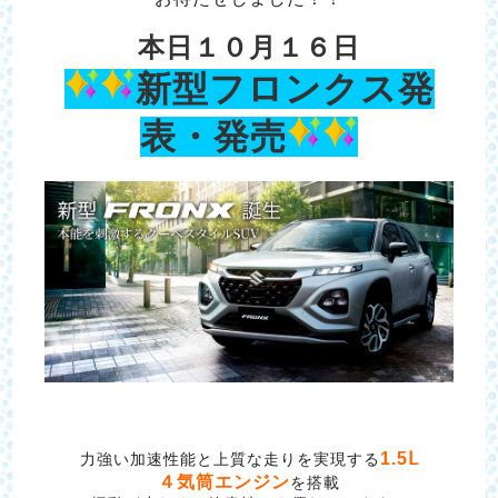
本日１０月１６日
新型フロンクス発
表・発売
1.5Ⅼ
力強い加速性能と上質な走りを実現する
４気筒エンジン
を搭載