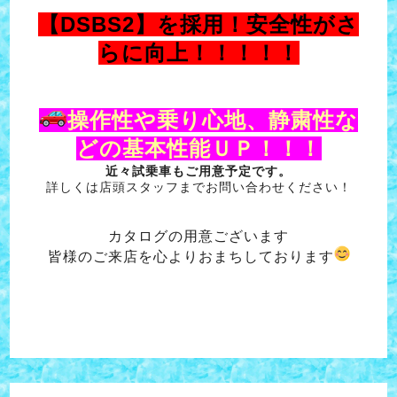
【DSBS2】を採用！安全
性がさ
らに向上！！！！！
操作性や乗り心地、静粛性な
どの基本性能ＵＰ！！！
近々試乗車もご用意予定です。
詳しくは店頭スタッフまでお問い合わせください！
カタログの用意ございます
皆様のご来店を心よりおまちしております