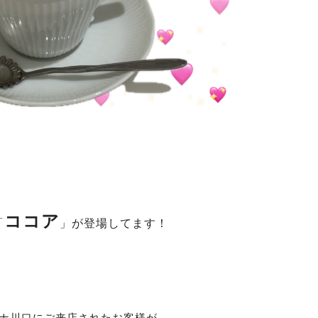
ココア
「
」が登場してます！