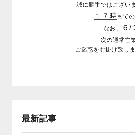
誠に勝手ではござい
１７時
までの
６/
なお、
次の通常営
ご迷惑をお掛け致し
最新記事