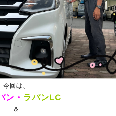
今回は、
パン・
ラパンLC
＆