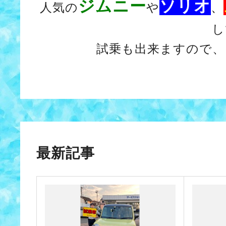
ジムニー
ソリオ
人気の
や
、
し
試乗も出来ますので、
最新記事