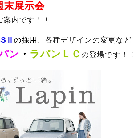
週末展示会
ご案内です！！
BSⅡ
の採用、
各種デザインの変更など
パン
・
ラパンＬＣ
の登場です！！