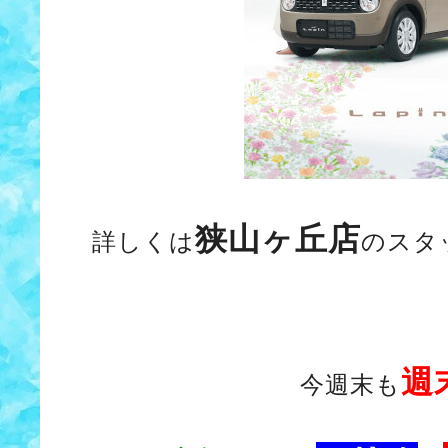
狭山ヶ丘店
詳しくは
のスタ
週
今週末も