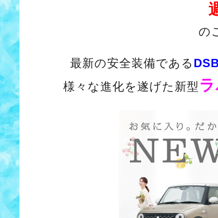
の
最新の安全装備である
DS
ラ
様々な進化を遂げた新型